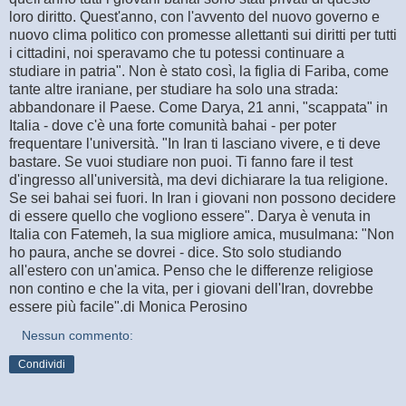
loro diritto. Quest'anno, con l'avvento del nuovo governo e
nuovo clima politico con promesse allettanti sui diritti per tutti
i cittadini, noi speravamo che tu potessi continuare a
studiare in patria". Non è stato così, la figlia di Fariba, come
tante altre iraniane, per studiare ha solo una strada:
abbandonare il Paese. Come Darya, 21 anni, "scappata" in
Italia - dove c'è una forte comunità bahai - per poter
frequentare l'università. "In Iran ti lasciano vivere, e ti deve
bastare. Se vuoi studiare non puoi. Ti fanno fare il test
d'ingresso all'università, ma devi dichiarare la tua religione.
Se sei bahai sei fuori. In Iran i giovani non possono decidere
di essere quello che vogliono essere". Darya è venuta in
Italia con Fatemeh, la sua migliore amica, musulmana: "Non
ho paura, anche se dovrei - dice. Sto solo studiando
all'estero con un'amica. Penso che le differenze religiose
non contino e che la vita, per i giovani dell'Iran, dovrebbe
essere più facile".
di Monica Perosino
Nessun commento:
Condividi