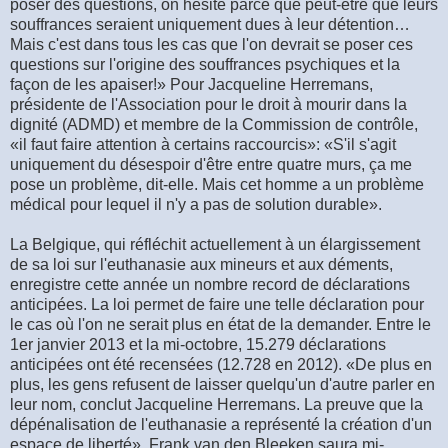
poser des questions, on hésite parce que peut-être que leurs
souffrances seraient uniquement dues à leur détention…
Mais c'est dans tous les cas que l'on devrait se poser ces
questions sur l'origine des souffrances psychiques et la
façon de les apaiser!» Pour Jacqueline Herremans,
présidente de l'Association pour le droit à mourir dans la
dignité (ADMD) et membre de la Commission de contrôle,
«il faut faire attention à certains raccourcis»: «S'il s'agit
uniquement du désespoir d'être entre quatre murs, ça me
pose un problème, dit-elle. Mais cet homme a un problème
médical pour lequel il n'y a pas de solution durable».
La Belgique, qui réfléchit actuellement à un élargissement
de sa loi sur l'euthanasie aux mineurs et aux déments,
enregistre cette année un nombre record de déclarations
anticipées. La loi permet de faire une telle déclaration pour
le cas où l'on ne serait plus en état de la demander. Entre le
1er janvier 2013 et la mi-octobre, 15.279 déclarations
anticipées ont été recensées (12.728 en 2012). «De plus en
plus, les gens refusent de laisser quelqu'un d'autre parler en
leur nom, conclut Jacqueline Herremans. La preuve que la
dépénalisation de l'euthanasie a représenté la création d'un
espace de liberté». Frank van den Bleeken saura mi-