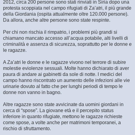
2012, circa 200 persone sono stati rinviati in Siria dopo una
protesta scoppiata nel campo rifugiati di Za’atri, il più grande
della Giordania (ospita attualmente oltre 120.000 persone).
Da allora, anche altre persone sono state respinte.
Per chi non rischia il rimpatrio, i problemi più grandi si
chiamano mancato accesso all’acqua potabile, alti livelli di
criminalità e assenza di sicurezza, soprattutto per le donne e
le ragazze.
A Za’atri le donne e le ragazze vivono nel terrore di subire
molestie eviolenze sessuali. Molte hanno dichiarato di aver
paura di andare ai gabinetti da sole di notte. I medici del
campo hanno riscontrato un aumento delle infezioni alle vie
urinarie dovuto al fatto che per lunghi periodi di tempo le
donne non vanno in bagno.
Altre ragazze sono state avvicinate da uomini giordani in
cerca di “spose”. La giovane età e il percepito status
inferiore in quanto rifugiate, mettono le ragazze richieste
come spose, a volte anche per matrimoni temporanei, a
rischio di sfruttamento.