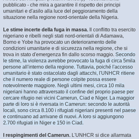
pubblicato - che mira a garantire il rispetto dei principi
umanitari e d'asilo alla luce del peggioramento della
situazione nella regione nord-orientale della Nigeria.
Le stime incerte della fuga in massa.
Il conflitto tra esercito
nigeriano e ribelli negli stati nord-orientali di Adamawa,
Borno e Yobe ha provocato un deterioramento delle
condizioni umanitarie e di sicurezza nella regione, che si
trova in stato d'emergenza fin dallo scorso maggio.
Secondo
le stime, la violenza avrebbe provocato la fuga di circa 5mila
persone all'interno della regione. Tuttavia, poiché l'accesso
umanitario è stato ostacolato dagli attacchi, l'UNHCR ritiene
che il numero reale di persone colpite possa essere
notevolmente maggiore. Negli ultimi mesi, circa 10 mila
nigeriani hanno attraversato il confine del proprio paese per
cercare rifugio nei vicini Camerun, Ciad e Niger. La maggior
parte di loro si è riversata in Camerun: secondo le autorità
locali, sono circa 8.100 i rifugiati nigeriani presenti nel paese
e continuano ad arrivane di nuovi. A loro si aggiungono
2.700 rifugiati in Niger e 150 in Ciad.
I respingimenti del Camerun.
L'UNHCR si dice allarmata