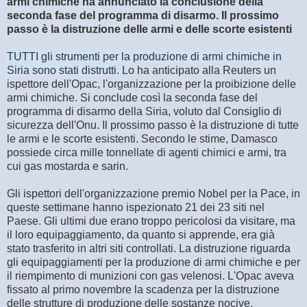
armi chimiche ha annunciato la conclusione della
seconda fase del programma di disarmo. Il prossimo
passo è la distruzione delle armi e delle scorte esistenti
TUTTI gli strumenti per la produzione di armi chimiche in
Siria sono stati distrutti.
Lo ha anticipato alla Reuters un
ispettore dell'Opac, l'organizzazione per la proibizione delle
armi chimiche. Si conclude così la seconda fase del
programma di disarmo della Siria, voluto dal Consiglio di
sicurezza dell'Onu. Il prossimo passo è la distruzione di tutte
le armi e le scorte esistenti. Secondo le stime, Damasco
possiede circa mille tonnellate di agenti chimici e armi, tra
cui gas mostarda e sarin.
Gli ispettori dell'organizzazione premio Nobel per la Pace, in
queste settimane hanno ispezionato 21 dei 23 siti nel
Paese. Gli ultimi due erano troppo pericolosi da visitare, ma
il loro equipaggiamento, da quanto si apprende, era già
stato trasferito in altri siti controllati. La distruzione riguarda
gli equipaggiamenti per la produzione di armi chimiche e per
il riempimento di munizioni con gas velenosi. L'Opac aveva
fissato al primo novembre la scadenza per la distruzione
delle strutture di produzione delle sostanze nocive.