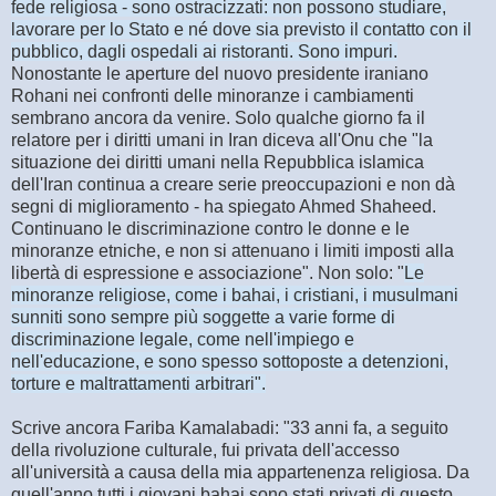
fede religiosa - sono ostracizzati: non possono studiare,
lavorare per lo Stato e né dove sia previsto il contatto con il
pubblico, dagli ospedali ai ristoranti. Sono impuri.
Nonostante le aperture del nuovo presidente iraniano
Rohani nei confronti delle minoranze i cambiamenti
sembrano ancora da venire. Solo qualche giorno fa il
relatore per i diritti umani in Iran diceva all'Onu che "la
situazione dei diritti umani nella Repubblica islamica
dell'Iran continua a creare serie preoccupazioni e non dà
segni di miglioramento - ha spiegato Ahmed Shaheed.
Continuano le discriminazione contro le donne e le
minoranze etniche, e non si attenuano i limiti imposti alla
libertà di espressione e associazione". Non solo: "
Le
minoranze religiose, come i bahai, i cristiani, i musulmani
sunniti sono sempre più soggette a varie forme di
discriminazione legale, come nell'impiego e
nell'educazione, e sono spesso sottoposte a detenzioni,
torture e maltrattamenti arbitrari".
Scrive ancora Fariba Kamalabadi: "33 anni fa, a seguito
della rivoluzione culturale, fui privata dell'accesso
all'università a causa della mia appartenenza religiosa. Da
quell'anno tutti i giovani bahai sono stati privati di questo