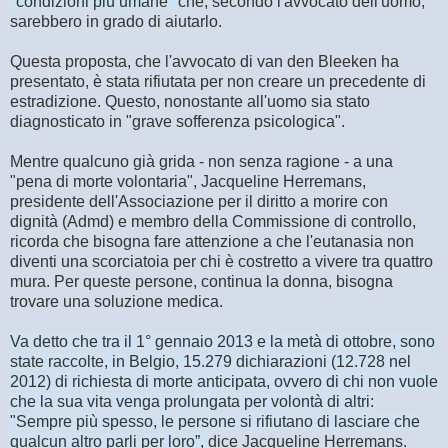
"condizioni più umane"
che, secondo l'avvocato dell'uomo,
sarebbero in grado di aiutarlo.
Questa proposta, che l'avvocato di van den Bleeken ha
presentato, è stata rifiutata per non creare un precedente di
estradizione. Questo, nonostante all'uomo sia stato
diagnosticato in "grave sofferenza psicologica".
Mentre qualcuno già grida - non senza ragione - a una
"pena di morte volontaria", Jacqueline Herremans,
presidente dell'Associazione per il diritto a morire con
dignità (Admd) e membro della Commissione di controllo,
ricorda che bisogna fare attenzione a che l'eutanasia non
diventi una scorciatoia per chi è costretto a vivere tra quattro
mura. Per queste persone, continua la donna, bisogna
trovare una soluzione medica.
Va detto che tra il 1° gennaio 2013 e la metà di ottobre, sono
state raccolte, in Belgio, 15.279 dichiarazioni (12.728 nel
2012) di richiesta di morte anticipata, ovvero di chi non vuole
che la sua vita venga prolungata per volontà di altri:
"Sempre più spesso, le persone si rifiutano di lasciare che
qualcun altro parli per loro”,
dice Jacqueline Herremans.