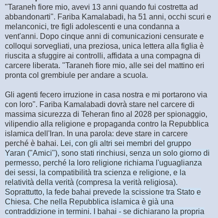
"Taraneh fiore mio, avevi 13 anni quando fui costretta ad
abbandonarti". Fariba Kamalabadi, ha 51 anni, occhi scuri e
melanconici, tre figli adolescenti e una condanna a
vent'anni. Dopo cinque anni di comunicazioni censurate e
colloqui sorvegliati, una preziosa, unica lettera alla figlia è
riuscita a sfuggire ai controlli, affidata a una compagna di
carcere liberata. "Taraneh fiore mio, alle sei del mattino eri
pronta col grembiule per andare a scuola.
Gli agenti fecero irruzione in casa nostra e mi portarono via
con loro". Fariba Kamalabadi dovrà stare nel carcere di
massima sicurezza di Teheran fino al 2028 per spionaggio,
vilipendio alla religione e propaganda contro la Repubblica
islamica dell'Iran. In una parola: deve stare in carcere
perché è bahai.
Lei, con gli altri sei membri del gruppo
Yaran ("Amici"), sono stati rinchiusi, senza un solo giorno di
permesso, perché la loro religione richiama l'uguaglianza
dei sessi, la compatibilità tra scienza e religione, e la
relatività della verità (compresa la verità religiosa).
Soprattutto, la fede bahai prevede la scissione tra Stato e
Chiesa
.
Che nella Repubblica islamica è già una
contraddizione in termini. I bahai - se dichiarano la propria