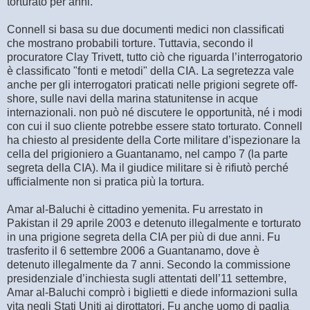
torturato per anni.
Connell si basa su due documenti medici non classificati
che mostrano probabili torture. Tuttavia, secondo il
procuratore Clay Trivett, tutto ciò che riguarda l’interrogatorio
è classificato "fonti e metodi" della CIA. La segretezza vale
anche per gli interrogatori praticati nelle prigioni segrete off-
shore, sulle navi della marina statunitense in acque
internazionali. non può né discutere le opportunità, né i modi
con cui il suo cliente potrebbe essere stato torturato. Connell
ha chiesto al presidente della Corte militare d’ispezionare la
cella del prigioniero a Guantanamo, nel campo 7 (la parte
segreta della CIA). Ma il giudice militare si è rifiutò perché
ufficialmente non si pratica più la tortura.
Amar al-Baluchi è cittadino yemenita. Fu arrestato in
Pakistan il 29 aprile 2003 e detenuto illegalmente e torturato
in una prigione segreta della CIA per più di due anni. Fu
trasferito il 6 settembre 2006 a Guantanamo, dove è
detenuto illegalmente da 7 anni. Secondo la commissione
presidenziale d’inchiesta sugli attentati dell’11 settembre,
Amar al-Baluchi comprò i biglietti e diede informazioni sulla
vita negli Stati Uniti ai dirottatori. Fu anche uomo di paglia