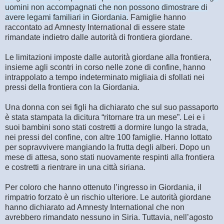
uomini non accompagnati che non possono dimostrare di
avere legami familiari in Giordania.
Famiglie hanno
raccontato ad Amnesty International di essere state
rimandate indietro dalle autorità di frontiera giordane.
Le limitazioni imposte dalle autorità giordane alla frontiera,
insieme agli scontri in corso nelle zone di confine, hanno
intrappolato a tempo indeterminato migliaia di sfollati nei
pressi della frontiera con la Giordania.
Una donna con sei figli ha dichiarato che sul suo passaporto
è stata stampata la dicitura “ritornare tra un mese”. Lei e i
suoi bambini sono stati costretti a dormire lungo la strada,
nei pressi del confine, con altre 100 famiglie. Hanno lottato
per sopravvivere mangiando la frutta degli alberi. Dopo un
mese di attesa, sono stati nuovamente respinti alla frontiera
e costretti a rientrare in una città siriana.
Per coloro che hanno ottenuto l’ingresso in Giordania, il
rimpatrio forzato è un rischio ulteriore. Le autorità giordane
hanno dichiarato ad Amnesty International che non
avrebbero rimandato nessuno in Siria. Tuttavia, nell’agosto