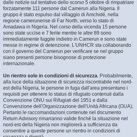
dalle notizie sul tentativo dello scorso 5 ottobre di rimpatriare
forzatamente 111 persone dal Camerun alla Nigeria. Il
gruppo è stato espulso dal villaggio di Amchidé, nella
regione camerunense di Far North, verso lo stato di
Amadawa in Nigeria. Nel corso della vicenda 15 persone
sono state uccise e 7 ferite mentre le altre 89 sono
immediatamente fuggite indietro in Camerun e sono state
messe in regime di detenzione. L'UNHCR sta collaborando
con il governo del Camerun per verificare se nel gruppo
siano presenti persone bisognose di protezione
internazionale.
Un rientro solo in condizioni di sicurezza
. Probabilmente,
alla luce della situazione di sicurezza riscontrabile nel nord-
est della Nigeria, le persone in fuga dall'area presentano i
requisiti per ottenere lo status di rifugiato contenuti dalla
Convenzione ONU sui Rifugiati del 1951 e dalla
Convenzione dell'Organizzazione dell'Unità Africana (OUA).
Pertanto le raccomandazioni contenute nel documento
Return Advisory rimarranno valide finché la situazione nel
nord-est della Nigeria non migliorerà a sufficienza da
consentire a queste persone un rientro in condizioni di
sicurezza e dignità.