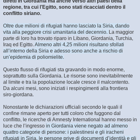
diretti in Giordania ma anche verso altri paesi della
regione, tra cui l’Egitto, sono stati ricacciati dentro il
conflitto siriano.
Oltre due milioni di rifugiati hanno lasciato la Siria, dando
vita alla peggiore crisi umanitaria del decennio.
La maggior
parte di loro ha trovato riparo in Libano, Giordania, Turchia,
Iraq ed Egitto.
Almeno altri 4,25 milioni risultano sfollati
all’interno della Siria e adesso sono anche a rischio di
un’epidemia di poliomielite.
Questo flusso di rifugiati sta gravando in modo enorme,
soprattutto sulla Giordania. Le risorse sono inevitabilmente
al limite e tra la popolazione locale cresce il malcontento.
Da alcuni mesi, sono iniziati i respingimenti alla frontiera
siro-giordana.
Nonostante le dichiarazioni ufficiali secondo le quali il
confine rimane aperto per tutti coloro che fuggono dal
conflitto, le ricerche di Amnesty International hanno messo in
luce che l’ingresso
in Giordania viene negato ad almeno
quattro categorie di persone: i palestinesi e gli iracheni
rifugiati in Siria, le persone prive di documenti d’identità e gli