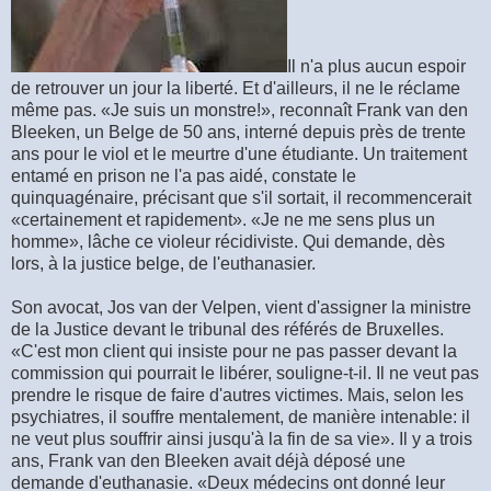
Il n'a plus aucun espoir
de retrouver un jour la liberté. Et d'ailleurs, il ne le réclame
même pas. «Je suis un monstre!», reconnaît Frank van den
Bleeken, un Belge de 50 ans, interné depuis près de trente
ans pour le viol et le meurtre d'une étudiante. Un traitement
entamé en prison ne l'a pas aidé, constate le
quinquagénaire, précisant que s'il sortait, il recommencerait
«certainement et rapidement». «Je ne me sens plus un
homme», lâche ce violeur récidiviste. Qui demande, dès
lors, à la justice belge, de l'euthanasier.
Son avocat, Jos van der Velpen, vient d'assigner la ministre
de la Justice devant le tribunal des référés de Bruxelles.
«C'est mon client qui insiste pour ne pas passer devant la
commission qui pourrait le libérer, souligne-t-il. Il ne veut pas
prendre le risque de faire d'autres victimes. Mais, selon les
psychiatres, il souffre mentalement, de manière intenable: il
ne veut plus souffrir ainsi jusqu'à la fin de sa vie». Il y a trois
ans, Frank van den Bleeken avait déjà déposé une
demande d'euthanasie. «Deux médecins ont donné leur