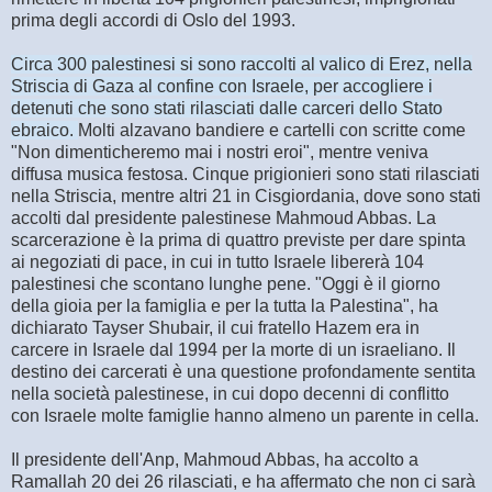
prima degli accordi di Oslo del 1993.
Circa 300 palestinesi si sono raccolti al valico di Erez, nella
Striscia di Gaza al confine con Israele, per accogliere i
detenuti che sono stati rilasciati dalle carceri dello Stato
ebraico.
Molti alzavano bandiere e cartelli con scritte come
"Non dimenticheremo mai i nostri eroi", mentre veniva
diffusa musica festosa. Cinque prigionieri sono stati rilasciati
nella Striscia, mentre altri 21 in Cisgiordania, dove sono stati
accolti dal presidente palestinese Mahmoud Abbas. La
scarcerazione è la prima di quattro previste per dare spinta
ai negoziati di pace, in cui in tutto Israele libererà 104
palestinesi che scontano lunghe pene. "Oggi è il giorno
della gioia per la famiglia e per la tutta la Palestina", ha
dichiarato Tayser Shubair, il cui fratello Hazem era in
carcere in Israele dal 1994 per la morte di un israeliano. Il
destino dei carcerati è una questione profondamente sentita
nella società palestinese, in cui dopo decenni di conflitto
con Israele molte famiglie hanno almeno un parente in cella.
Il presidente dell'Anp, Mahmoud Abbas, ha accolto a
Ramallah 20 dei 26 rilasciati, e ha affermato che non ci sarà