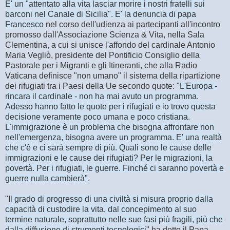
E' un "attentato alla vita lasciar morire i nostri fratelli sui
barconi nel Canale di Sicilia". E' la denuncia di papa
Francesco
nel corso dell'udienza ai partecipanti all'incontro
promosso dall'Associazione Scienza & Vita, nella Sala
Clementina, a cui si unisce l'affondo del cardinale Antonio
Maria Vegliò, presidente del Pontificio Consiglio della
Pastorale per i Migranti e gli Itineranti, che alla Radio
Vaticana definisce "non umano" il sistema della ripartizione
dei rifugiati tra i Paesi della Ue secondo quote: "
L'Europa -
rincara il cardinale - non ha mai avuto un programma.
Adesso hanno fatto le quote per i rifugiati e io trovo questa
decisione veramente poco umana e poco cristiana.
L'immigrazione è un problema che bisogna affrontare non
nell'emergenza, bisogna avere un programma. E' una realtà
che c'è e ci sarà sempre di più. Quali sono le cause delle
immigrazioni e le cause dei rifugiati? Per le migrazioni, la
povertà. Per i rifugiati, le guerre. Finché ci saranno povertà e
guerre nulla cambierà"
.
"I
l grado di progresso di una civiltà si misura proprio dalla
capacità di custodire la vita, dal concepimento al suo
termine naturale, soprattutto nelle sue fasi più fragili, più che
dalla diffusione di strumenti tecnologici
" ha detto il Papa