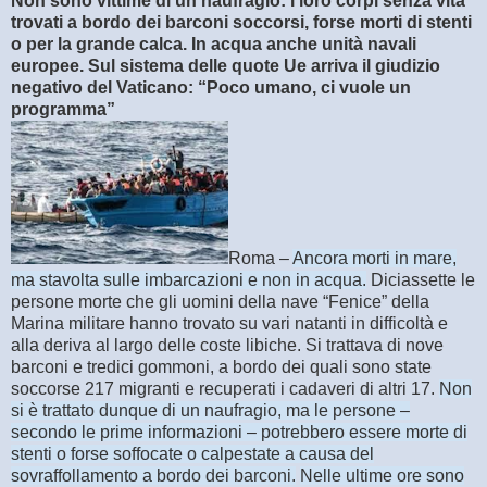
Non sono vittime di un naufragio: i loro corpi senza vita
trovati a bordo dei barconi soccorsi, forse morti di stenti
o per la grande calca. In acqua anche unità navali
europee. Sul sistema delle quote Ue arriva il giudizio
negativo del Vaticano: “Poco umano, ci vuole un
programma”
Roma –
Ancora morti in mare,
ma stavolta sulle imbarcazioni e non in acqua.
Diciassette le
persone morte che gli uomini della nave “Fenice” della
Marina militare hanno trovato su vari natanti in difficoltà e
alla deriva al largo delle coste libiche. Si trattava di nove
barconi e tredici gommoni, a bordo dei quali sono state
soccorse 217 migranti e recuperati i cadaveri di altri 17.
Non
si è trattato dunque di un naufragio, ma le persone –
secondo le prime informazioni – potrebbero essere morte di
stenti o forse soffocate o calpestate a causa del
sovraffollamento a bordo dei barconi.
Nelle ultime ore sono