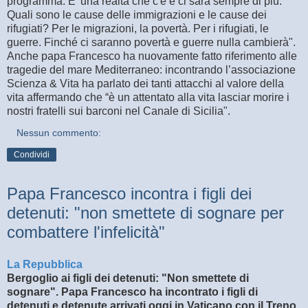
programma. E' una realtà che c'è e ci sarà sempre di più.
Quali sono le cause delle immigrazioni e le cause dei
rifugiati? Per le migrazioni, la povertà. Per i rifugiati, le
guerre. Finché ci saranno povertà e guerre nulla cambierà".
Anche papa Francesco ha nuovamente fatto riferimento alle
tragedie del mare Mediterraneo: incontrando l’associazione
Scienza & Vita ha parlato dei tanti attacchi al valore della
vita affermando che “è un attentato alla vita lasciar morire i
nostri fratelli sui barconi nel Canale di Sicilia".
Nessun commento:
Condividi
Papa Francesco incontra i figli dei
detenuti: "non smettete di sognare per
combattere l'infelicità"
La Repubblica
Bergoglio ai figli dei detenuti: "Non smettete di
sognare". Papa Francesco ha incontrato i figli di
detenuti e detenute arrivati oggi in Vaticano con il Treno