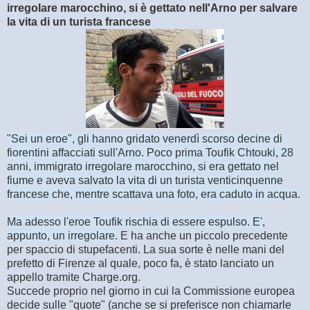
irregolare marocchino, si è gettato nell'Arno per salvare
la vita di un turista francese
"Sei un eroe", gli hanno gridato venerdì scorso decine di
fiorentini affacciati sull'Arno. Poco prima Toufik Chtouki, 28
anni, immigrato irregolare marocchino, si era gettato nel
fiume e aveva salvato la vita di un turista venticinquenne
francese che, mentre scattava una foto, era caduto in acqua.
Ma adesso l'eroe Toufik rischia di essere espulso. E',
appunto, un irregolare.
E ha anche un piccolo precedente
per spaccio di stupefacenti. La sua sorte è nelle mani del
prefetto di Firenze al quale, poco fa, è stato lanciato un
appello tramite Charge.org.
Succede proprio nel giorno in cui la Commissione europea
decide sulle "quote" (anche se si preferisce non chiamarle