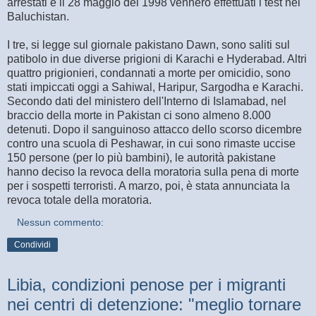
arrestati e il 28 maggio del 1998 vennero effettuati i test nel
Baluchistan.
I tre, si legge sul giornale pakistano Dawn, sono saliti sul
patibolo in due diverse prigioni di Karachi e Hyderabad. Altri
quattro prigionieri, condannati a morte per omicidio, sono
stati impiccati oggi a Sahiwal, Haripur, Sargodha e Karachi.
Secondo dati del ministero dell'Interno di Islamabad, nel
braccio della morte in Pakistan ci sono almeno 8.000
detenuti. Dopo il sanguinoso attacco dello scorso dicembre
contro una scuola di Peshawar, in cui sono rimaste uccise
150 persone (per lo più bambini), le autorità pakistane
hanno deciso la revoca della moratoria sulla pena di morte
per i sospetti terroristi. A marzo, poi, è stata annunciata la
revoca totale della moratoria.
Nessun commento:
Condividi
Libia, condizioni penose per i migranti
nei centri di detenzione: "meglio tornare