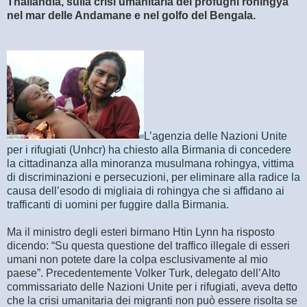
Thailandia, sulla crisi umanitaria dei profughi rohingya
nel mar delle Andamane e nel golfo del Bengala.
L’agenzia delle Nazioni Unite
per i rifugiati (Unhcr) ha chiesto alla Birmania di concedere
la cittadinanza alla minoranza musulmana rohingya, vittima
di discriminazioni e persecuzioni, per eliminare alla radice la
causa dell’esodo di migliaia di rohingya che si affidano ai
trafficanti di uomini per fuggire dalla Birmania.
Ma il ministro degli esteri birmano Htin Lynn ha risposto
dicendo: “Su questa questione del traffico illegale di esseri
umani non potete dare la colpa esclusivamente al mio
paese”. Precedentemente Volker Turk, delegato dell’Alto
commissariato delle Nazioni Unite per i rifugiati, aveva detto
che la crisi umanitaria dei migranti non può essere risolta se