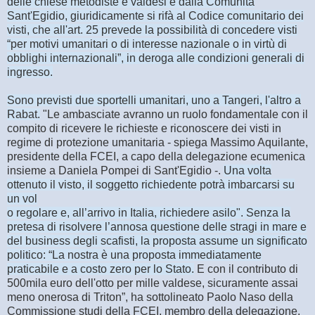
delle chiese metodiste e valdesi e dalla Comunità
Sant'Egidio, giuridicamente si rifà al Codice comunitario dei
visti, che all'art. 25 prevede la possibilità di concedere visti
“per motivi umanitari o di interesse nazionale o in virtù di
obblighi internazionali”, in deroga alle condizioni generali di
ingresso.
Sono previsti due sportelli umanitari, uno a Tangeri, l'altro a
Rabat.
"Le ambasciate avranno un ruolo fondamentale con il
compito di ricevere le richieste e riconoscere dei visti in
regime di protezione umanitaria - spiega Massimo Aquilante,
presidente della FCEI, a capo della delegazione ecumenica
insieme a Daniela Pompei di Sant'Egidio -.
Una volta
ottenuto il visto, il soggetto richiedente potrà imbarcarsi su
un vol
o regolare e, all’arrivo in Italia, richiedere asilo". Senza la
pretesa di risolvere l’annosa questione delle stragi in mare e
del business degli scafisti, la proposta assume un significato
politico: “La nostra è una proposta immediatamente
praticabile e a costo zero per lo Stato.
E con il contributo di
500mila euro dell'otto per mille valdese, sicuramente assai
meno onerosa di Triton”, ha sottolineato Paolo Naso della
Commissione studi della FCEI, membro della delegazione.