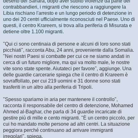
deserto del Sahara, dopo aver subito violenze da parte dei
contrabbandieri, i migranti che riescono a raggiungere la
Libia rischiano l'arresto e un lungo periodo di detenzione in
uno dei 20 centri ufficialmente riconosciuti nel Paese. Uno di
questi, il centro Krareem, si trova alla periferia di Misurata e
detiene oltre 1.100 migranti.
"Qui ci sono centinaia di persone e alcuni di loro sono stati
picchiati", racconta Abu, 24 anni, proveniente dalla Somalia.
"Nei nostri Paesi si combatte per cui ce ne siamo andati in
cerca di un futuro migliore, ma qui va molto male, le nostre
vite sono state spente. Aiutateci per favore", aggiunge. Una
delle guardie carcerarie spiega che il centro di Krareem è
sovraffollato, per cui 219 uomini e 31 donne sono stati
trasferiti in un altro alla periferia di Tripoli.
"Spesso spariamo in aria per mantenere il controllo",
racconta il responsabile del centro di detenzione, Mohamed
Ahmed al-Baghar, che parla di 34 guardie incaricate di
gestire più di mille e cento migranti. "È un centro piccolo, per
cui ho mandato molte persone ad altri centri. La situazione
peggiora perché continuano ad arrivare immigranti
irregolari", spiega.