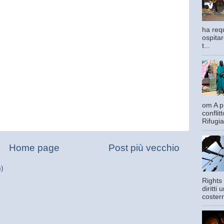
ha requ
ospitar
t...
om A pi
confli
Rifugia
Home page
Post più vecchio
m)
Rights 
diritti
costern