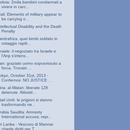
olivia: 2mila bambini condannati a
vivere in carc...
ali: Elements of military appear to
be carrying o...
ntellectual Disability and the Death
Penalty
entrafrica, quei bimbi soldato in
ostaggio rapiti...
sraele: il negoziato tra Israele e
l'Anp s'intens...
ran: graziato uomo sopravissuto a
forca. Trovato ...
okyo, October 31st, 2013 -
Confernce: NO JUSTICE ...
iria: al-Watan; liberate 128
detenute. Attivisti:...
tati Uniti: le prigioni si stanno
trasformando ne...
rabia Saudita: Amnesty
International accusa; repr...
ri Lanka - Vescovo di Mannar
chiede diritti per T...