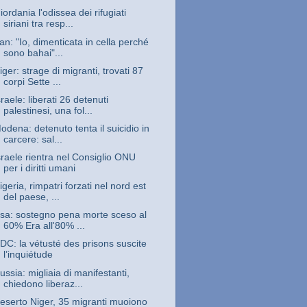
iordania l'odissea dei rifugiati
siriani tra resp...
ran: "Io, dimenticata in cella perché
sono bahai"...
iger: strage di migranti, trovati 87
corpi Sette ...
sraele: liberati 26 detenuti
palestinesi, una fol...
odena: detenuto tenta il suicidio in
carcere: sal...
sraele rientra nel Consiglio ONU
per i diritti umani
igeria, rimpatri forzati nel nord est
del paese, ...
sa: sostegno pena morte sceso al
60% Era all'80% ...
DC: la vétusté des prisons suscite
l’inquiétude
ussia: migliaia di manifestanti,
chiedono liberaz...
eserto Niger, 35 migranti muoiono