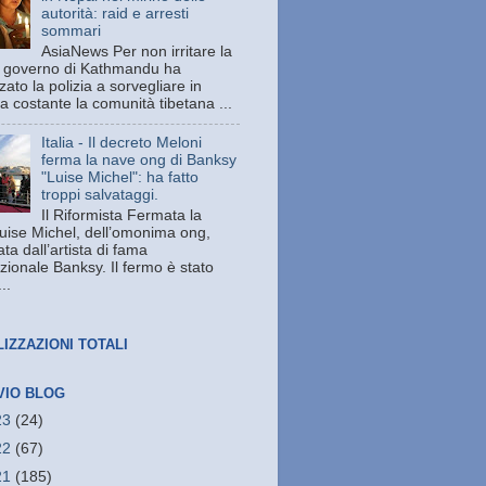
autorità: raid e arresti
sommari
AsiaNews Per non irritare la
il governo di Kathmandu ha
zato la polizia a sorvegliare in
a costante la comunità tibetana ...
Italia - Il decreto Meloni
ferma la nave ong di Banksy
"Luise Michel": ha fatto
troppi salvataggi.
Il Riformista Fermata la
uise Michel, dell’omonima ong,
ata dall’artista di fama
zionale Banksy. Il fermo è stato
..
LIZZAZIONI TOTALI
VIO BLOG
23
(24)
22
(67)
21
(185)