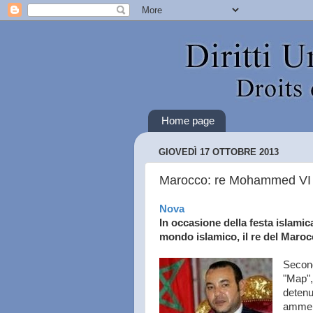
Home page
GIOVEDÌ 17 OTTOBRE 2013
Marocco: re Mohammed VI gra
Nova
In occasione della festa islamic
mondo islamico, il re del Maro
Second
"Map",
detenu
ammend