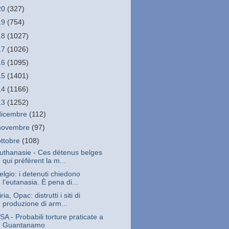
20
(327)
19
(754)
18
(1027)
17
(1026)
16
(1095)
15
(1401)
14
(1166)
13
(1252)
dicembre
(112)
novembre
(97)
ottobre
(108)
uthanasie - Ces détenus belges
qui préfèrent la m...
elgio: i detenuti chiedono
l’eutanasia. È pena di...
iria, Opac: distrutti i siti di
produzione di arm...
SA - Probabili torture praticate a
Guantanamo