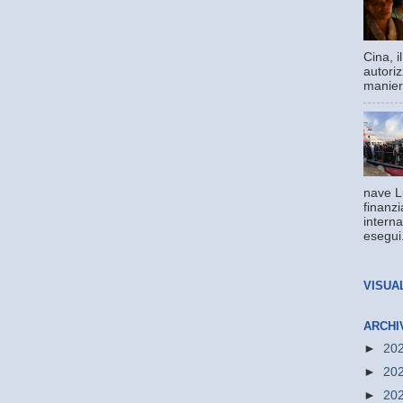
Cina, 
autoriz
manier
nave L
finanzi
interna
esegui.
VISUA
ARCHI
►
20
►
20
►
20