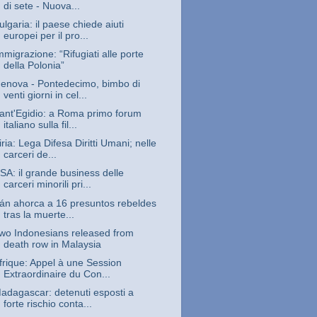
di sete - Nuova...
ulgaria: il paese chiede aiuti
europei per il pro...
mmigrazione: “Rifugiati alle porte
della Polonia”
enova - Pontedecimo, bimbo di
venti giorni in cel...
ant'Egidio: a Roma primo forum
italiano sulla fil...
iria: Lega Difesa Diritti Umani; nelle
carceri de...
SA: il grande business delle
carceri minorili pri...
rán ahorca a 16 presuntos rebeldes
tras la muerte...
wo Indonesians released from
death row in Malaysia
frique: Appel à une Session
Extraordinaire du Con...
adagascar: detenuti esposti a
forte rischio conta...