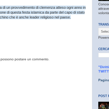
Conosc
tta di un provvedimento di clemenza atteso ogni anno in
attrave
one di questa festa islamica da parte del capo di stato
volonta
hino che è anche leader religioso nel paese.
TRANS
Power
CERCA
og possono postare un commento.
"Dirit
TWIT
Pagin
POST 