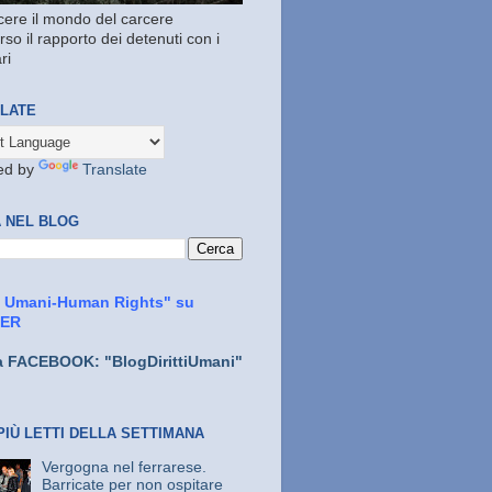
ere il mondo del carcere
rso il rapporto dei detenuti con i
ri
LATE
ed by
Translate
 NEL BLOG
ti Umani-Human Rights" su
TER
a FACEBOOK: "BlogDirittiUmani"
PIÙ LETTI DELLA SETTIMANA
Vergogna nel ferrarese.
Barricate per non ospitare