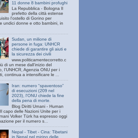
11 donne 8 bambini profughi
La Repubblica - Bologna Il
prefetto della città estense
isito l'ostello di Gorino per
e undici donne e otto bambini, in
Sudan, un milione di
persone in fuga: UNHCR
chiede di garantire gli aiuti e
la sicurezza dei civili
www.politicamentecorretto.c
ù di un mese dall’inizio del
tto, l’UNHCR, Agenzia ONU per i
ti, continua a intensificare le ...
Iran: numero “spaventoso”
di esecuzioni (209 nel
2023), l'ONU chiede la fine
della pena di morte.
Blog Diritti Umani - Human
Il capo delle Nazioni Unite per i
 umani Volker Türk ha espresso oggi
azione per il numero s...
Nepal - Tibet - Cina: Tibetani
in Nepal nel mirino delle