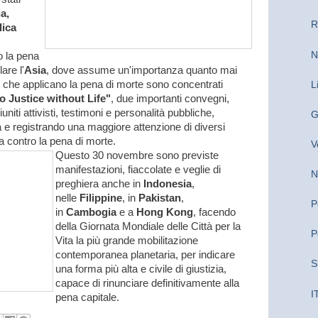
a,
R
ica
N
o la pena
are l'
Asia
, dove assume un'importanza quanto mai
si che applicano la pena di morte sono concentrati
L
o Justice without Life"
, due importanti convegni,
iuniti attivisti, testimoni e personalità pubbliche,
G
a e registrando una maggiore attenzione di diversi
a contro la pena di morte.
V
Questo 30 novembre sono previste
manifestazioni, fiaccolate e veglie di
N
preghiera anche in
Indonesia
,
nelle
Filippine
, in
Pakistan
,
P
in
Cambogia
e a
Hong Kong
, facendo
della Giornata Mondiale delle Città per la
P
Vita la più grande mobilitazione
contemporanea planetaria, per indicare
S
una forma più alta e civile di giustizia,
capace di rinunciare definitivamente alla
I
pena capitale.