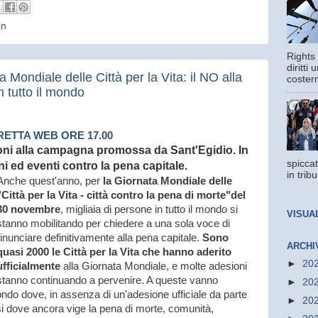
an
Rights 
diritti
Mondiale delle Città per la Vita: il NO alla
costern
n tutto il mondo
RETTA WEB ORE 17.00
oni alla campagna promossa da Sant'Egidio. In
spiccat
oni ed eventi contro la pena capitale.
in trib
Anche quest'anno, per
la
Giornata Mondiale delle
"Città per la Vita - città contro la pena di morte"
del
30 novembre
, migliaia di persone in tutto il mondo si
VISUA
stanno mobilitando per chiedere a una sola voce di
rinunciare definitivamente alla pena capitale.
Sono
ARCHI
quasi 2000 le Città per la Vita che hanno aderito
►
20
ufficialmente
alla Giornata Mondiale, e molte adesioni
stanno continuando a pervenire. A queste vanno
►
20
ondo dove, in assenza di un'adesione ufficiale da parte
►
20
aesi dove ancora vige la pena di morte, comunità,