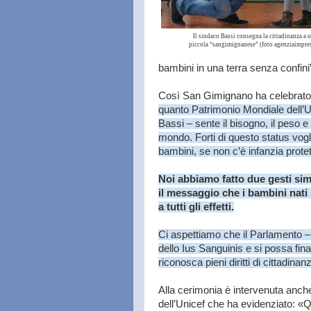
Il sindaco Bassi consegna la cittadinanza a 
piccola “sangimignanese” (foto agenziaimpres
bambini in una terra senza confini
Così San Gimignano ha celebrato 
quanto Patrimonio Mondiale dell’
Bassi – sente il bisogno, il peso e
mondo. Forti di questo status vogl
bambini, se non c’è infanzia protet
Noi abbiamo fatto due gesti sim
il messaggio che i bambini nati 
a tutti gli effetti.
Ci aspettiamo che il Parlamento –
dello Ius Sanguinis e si possa fin
riconosca pieni diritti di cittadina
Alla cerimonia è intervenuta anch
dell’Unicef che ha evidenziato: «