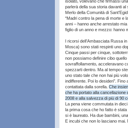
isolato, volevano che firmassi un
parlerà della sua storia davanti 
Merlo della Comunità di Sant’Egid
“Madri contro la pena di morte e la 
anni – hanno anche arrestato mia s
figlio di un anno e mezzo: hanno mi
I ricorsi dell’Ambasciata Russa in
Mosca) sono stati respinti uno dopo
Cinque passi per cinque, sottoter
non possiamo definire cibo quello
sovraffollamento, acceleravano con 
spezzarti dentro. Ma al tempo stes
uno stato tale che non hai più volon
indifferente. Poi lo desideri”. Fin
contattata dalla sorella.
Che insiem
che ha portato alla cancellazione 
2008 e alla salvezza di più di 90 
La pena viene commutata in dieci
la prima cosa che ho fatto è stata 
si è laureato. Ha due bambini, un
E incubi che non lo lasciano mai.