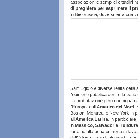
associazioni e semplici cittadini
di preghiera per esprimere il pro
in Bielorussia, dove si terrà una v
Sant'Egidio e diverse realtà della
l'opinione pubblica contro la pena
La mobilitazione però non riguard
l'Europa: dall'
America del Nord
,
Boston, Montreal e New York in pr
all'
America Latina
, in particolare
in
Messico, Salvador e Hondur
forte no alla pena di morte si lev
dall'
Africa
: importanti eventi sono 