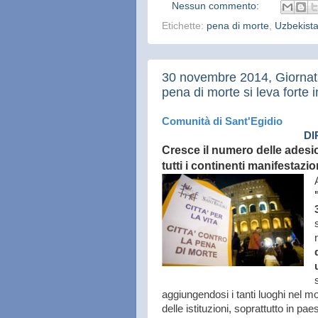
Nessun commento:
Etichette:
pena di morte
,
Uzbekist
30 novembre 2014, Giornata 
pena di morte si leva forte i
Comunità di Sant'Egidio
DI
Cresce il numero delle adesi
tutti i continenti manifestazi
aggiungendosi i tanti luoghi nel m
delle istituzioni, soprattutto in p