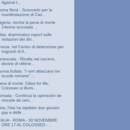
Against t...
oma Nord - Sconcerto per la
manifestazione di Cas...
igeria: rischia la pena di morte
14enne accusata ...
ibia: drammatico report sulle
violazioni dei diri...
recia: nel Centro di detenzione per
migranti di A...
enezuela - Rivolta nel carcere,
decine di vittime...
uova bufala: "I rom attaccano tre
scuole romane"....
ena di morte: Cities for life,
Colosseo si illumi...
ortada - Continúa la operación de
rescate de cerc...
iria, l'Isis ha lapidato due giovani
gay e delle ...
TALIA - ROMA - 30 NOVEMBRE
ORE 17 AL COLOSSEO - ...