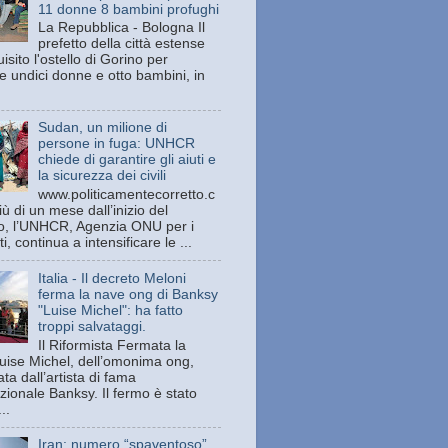
11 donne 8 bambini profughi
La Repubblica - Bologna Il
prefetto della città estense
isito l'ostello di Gorino per
e undici donne e otto bambini, in
Sudan, un milione di
persone in fuga: UNHCR
chiede di garantire gli aiuti e
la sicurezza dei civili
www.politicamentecorretto.c
ù di un mese dall’inizio del
tto, l’UNHCR, Agenzia ONU per i
ti, continua a intensificare le ...
Italia - Il decreto Meloni
ferma la nave ong di Banksy
"Luise Michel": ha fatto
troppi salvataggi.
Il Riformista Fermata la
uise Michel, dell’omonima ong,
ata dall’artista di fama
zionale Banksy. Il fermo è stato
..
Iran: numero “spaventoso”