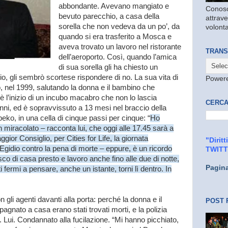
abbondante. Avevano mangiato e
Conosc
bevuto parecchio, a casa della
attrave
sorella che non vedeva da un po’, da
volonta
quando si era trasferito a Mosca e
aveva trovato un lavoro nel ristorante
TRANS
dell’aeroporto. Così, quando l’amica
di sua sorella gli ha chiesto un
io, gli sembrò scortese rispondere di no. La sua vita di
Power
no, nel 1999, salutando la donna e il bambino che
è l’inizio di un incubo macabro che non lo lascia
CERCA
i, ed è sopravvissuto a 13 mesi nel braccio della
eko, in una cella di cinque passi per cinque: “
Ho
n miracolato – racconta lui, che oggi alle 17.45 sarà a
ior Consiglio, per Cities for Life, la giornata
"Dirit
gidio contro la pena di morte – eppure, è un ricordo
TWIT
co di casa presto e lavoro anche fino alle due di notte,
Pagin
i fermi a pensare, anche un istante, torni lì dentro. In
n gli agenti davanti alla porta: perché la donna e il
POST 
ato a casa erano stati trovati morti, e la polizia
 Lui. Condannato alla fucilazione. “Mi hanno picchiato,