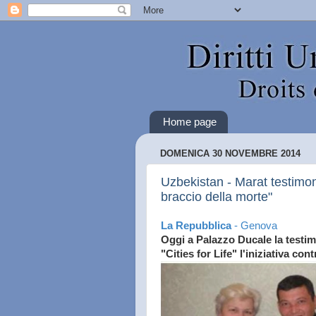
Home page
DOMENICA 30 NOVEMBRE 2014
Uzbekistan - Marat testimone 
braccio della morte"
La Repubblica
- Genova
Oggi a Palazzo Ducale la testi
"Cities for Life" l'iniziativa con