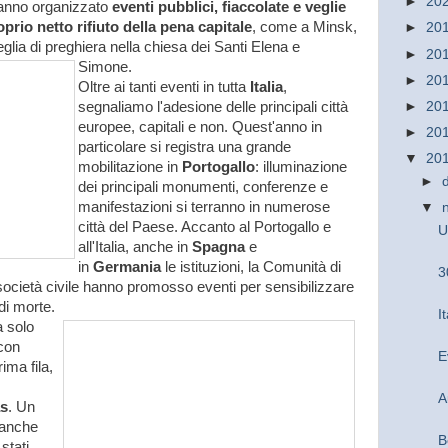
►
20
 hanno organizzato
eventi pubblici, fiaccolate e veglie
prio netto rifiuto della pena capitale
, come a Minsk,
►
20
eglia di preghiera nella chiesa dei Santi Elena e
►
20
Simone.
►
20
Oltre ai tanti eventi in tutta
Italia
,
segnaliamo l'adesione delle principali città
►
20
europee, capitali e non. Quest'anno in
►
20
particolare si registra una grande
▼
20
mobilitazione in
Portogallo
: illuminazione
►
dei principali monumenti, conferenze e
manifestazioni si terranno in numerose
▼
città del Paese. Accanto al Portogallo e
U
all'Italia, anche in
Spagna
e
in
Germania
le istituzioni, la Comunità di
3
 società civile hanno promosso eventi per sensibilizzare
 di morte.
I
a solo
 con
E
ima fila,
A
as
. Un
a anche
B
stati