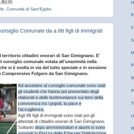
H
ife
,
Comunità di Sant'Egidio
P
I
Consiglio Comunale da a 88 figli di immigrati
3
M
el territorio cittadini onorari di San Gimignano. E’
l consiglio comunale votata all’unanimità nella
P
e si è svolta in via del tutto speciale e in sessione
ituto Comprensivo Folgore da San Gimignano.
M
Ad assistere al consiglio comunale sono stati
P
gli studenti che hanno poi presentato degli
elaborati e delle testimonianze sui temi della
convivenza tra i popoli, la pace e
T
l’accoglienza.
Agli 88 figli di immigrati sono stati poi gli
U
attestati di cittadini onorari di San Gimignano.
Soltanto
dopo amministratori e alunni si sono
R
spostati in Piazza delle Erbe per l’intitolazione