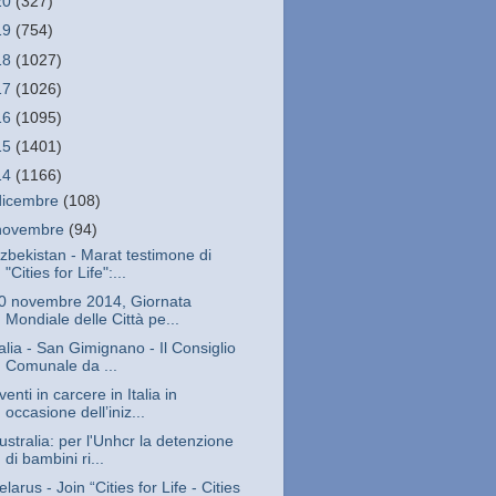
20
(327)
19
(754)
18
(1027)
17
(1026)
16
(1095)
15
(1401)
14
(1166)
dicembre
(108)
novembre
(94)
zbekistan - Marat testimone di
"Cities for Life":...
0 novembre 2014, Giornata
Mondiale delle Città pe...
talia - San Gimignano - Il Consiglio
Comunale da ...
venti in carcere in Italia in
occasione dell’iniz...
ustralia: per l'Unhcr la detenzione
di bambini ri...
elarus - Join “Cities for Life - Cities