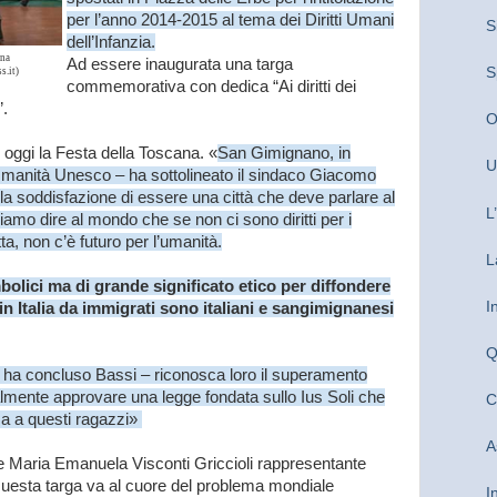
per l’anno 2014-2015 al tema dei Diritti Umani
S
dell’Infanzia.
una
Ad essere inaugurata una targa
S
s.it)
commemorativa con dedica “Ai diritti dei
”.
O
oggi la Festa della Toscana. «
San Gimignano, in
U
Umanità Unesco – ha sottolineato il sindaco Giacomo
 la soddisfazione di essere una città che deve parlare al
L
iamo dire al mondo che se non ci sono diritti per i
ta, non c’è futuro per l’umanità.
L
bolici ma di grande significato etico per diffondere
I
in Italia da immigrati sono italiani e sangimignanesi
Q
 ha concluso Bassi – riconosca loro il superamento
almente approvare una legge fondata sullo Ius Soli che
C
nza a questi ragazzi»
A
e Maria Emanuela Visconti Griccioli rappresentante
Questa targa va al cuore del problema mondiale
I