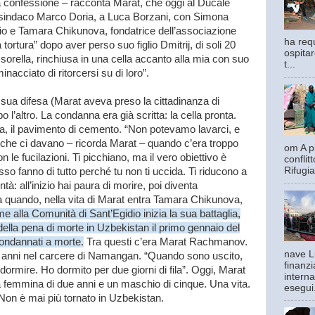
a confessione – racconta Marat, che oggi al Ducale
al sindaco Marco Doria, a Luca Borzani, con Simona
io e Tamara Chikunova, fondatrice dell’associazione
ha requ
tortura” dopo aver perso suo figlio Dmitrij, di soli 20
ospitar
orella, rinchiusa in una cella accanto alla mia con suo
t...
nacciato di ritorcersi su di loro”.
 sua difesa (Marat aveva preso la cittadinanza di
 l’altro. La condanna era già scritta: la cella pronta.
ra, il pavimento di cemento. “Non potevamo lavarci, e
 che ci davano – ricorda Marat – quando c’era troppo
om A pi
le fucilazioni. Ti picchiano, ma il vero obiettivo è
confli
Rifugia
so fanno di tutto perché tu non ti uccida. Ti riducono a
tà: all’inizio hai paura di morire, poi diventa
o a quando, nella vita di Marat entra Tamara Chikunova,
e alla Comunità di Sant’Egidio inizia la sua battaglia,
della pena di morte in Uzbekistan il primo gennaio del
condannati a morte.
Tra questi c’era Marat Rachmanov.
nave L
 anni nel carcere di Namangan. “Quando sono uscito,
finanzi
dormire. Ho dormito per due giorni di fila”. Oggi, Marat
interna
a femmina di due anni e un maschio di cinque. Una vita.
esegui.
 Non è mai più tornato in Uzbekistan.