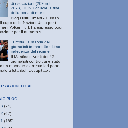
di esecuzioni (209 nel
2023), l'ONU chiede la fine
della pena di morte.
Blog Diritti Umani - Human
Il capo delle Nazioni Unite per i
 umani Volker Türk ha espresso oggi
azione per il numero s...
Turchia: la marcia dei
giornalisti in manette ultima
indecenza del regime
Il Manifesto Venti dei 42
giornalisti contro cui è stato
o un mandato d'arresto ieri portati
unale a Istanbul. Decapitato ...
LIZZAZIONI TOTALI
VIO BLOG
23
(24)
22
(67)
21
(185)