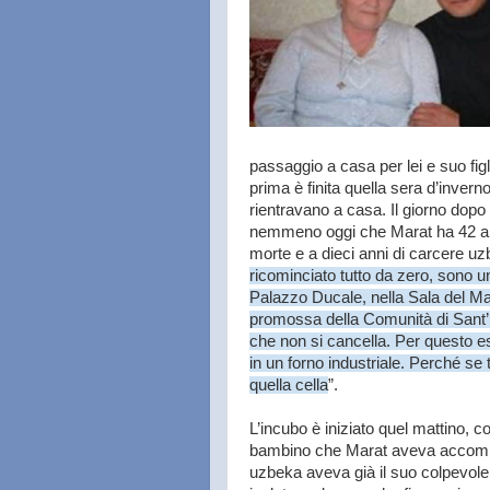
passaggio a casa per lei e suo figl
prima è finita quella sera d’inver
rientravano a casa. Il giorno dopo 
nemmeno oggi che Marat ha 42 ann
morte e a dieci anni di carcere uzb
ricominciato tutto da zero, sono u
Palazzo Ducale, nella Sala del Magg
promossa della Comunità di Sant’E
che non si cancella. Per questo es
in un forno industriale. Perché se t
quella cella
”.
L’incubo è iniziato quel mattino, co
bambino che Marat aveva accompagn
uzbeka aveva già il suo colpevole.