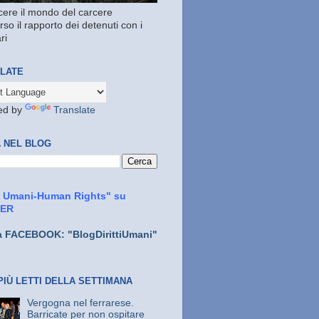
ere il mondo del carcere
rso il rapporto dei detenuti con i
ri
LATE
ed by
Translate
 NEL BLOG
ti Umani-Human Rights" su
TER
a FACEBOOK: "BlogDirittiUmani"
PIÙ LETTI DELLA SETTIMANA
Vergogna nel ferrarese.
Barricate per non ospitare