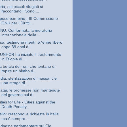
iria, sei piccoli rifugiati si
raccontano: "Sono ...
pose bambine - III Commissione
ONU per i Diritti ...
NU: Confermata la moratoria
internazionale della...
sa, testimone mentì: 57enne libero
dopo 39 anni d...
’UNHCR ha iniziato il trasferimento
in Etiopia di...
a bufala dei rom che tentano di
rapire un bimbo d...
ndia, sterilizzazioni di massa: c'è
una strage di...
atar, le promesse non mantenute
del governo sui d...
ities for Life - Cities against the
Death Penalty...
silo: crescono le richieste in Italia
ma è sempre...
ndagine parlamentare sui Cie,