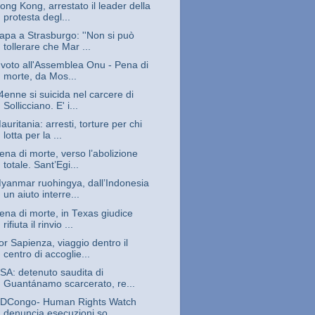
ong Kong, arrestato il leader della
protesta degl...
apa a Strasburgo: ''Non si può
tollerare che Mar ...
l voto all'Assemblea Onu - Pena di
morte, da Mos...
4enne si suicida nel carcere di
Sollicciano. E' i...
auritania: arresti, torture per chi
lotta per la ...
ena di morte, verso l’abolizione
totale. Sant’Egi...
yanmar ruohingya, dall’Indonesia
un aiuto interre...
ena di morte, in Texas giudice
rifiuta il rinvio ...
or Sapienza, viaggio dentro il
centro di accoglie...
SA: detenuto saudita di
Guantánamo scarcerato, re...
DCongo- Human Rights Watch
denuncia esecuzioni so...