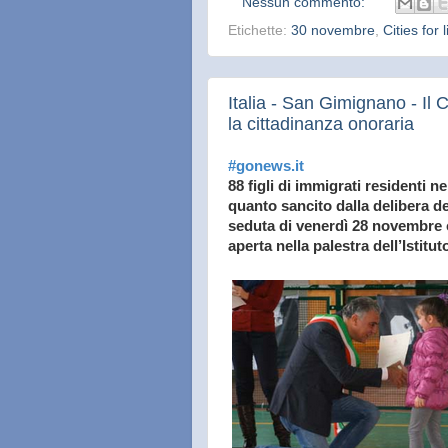
Nessun commento:
Etichette:
30 novembre
,
Cities for l
Italia - San Gimignano - Il 
la cittadinanza onoraria
#gonews.it
88 figli di immigrati residenti n
quanto sancito dalla delibera de
seduta di venerdì 28 novembre ch
aperta nella palestra dell’Ist