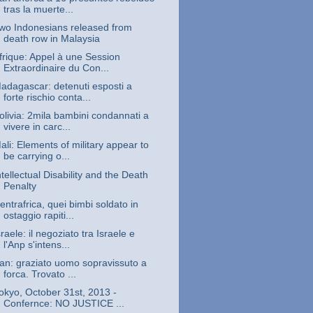
tras la muerte...
wo Indonesians released from
death row in Malaysia
frique: Appel à une Session
Extraordinaire du Con...
adagascar: detenuti esposti a
forte rischio conta...
olivia: 2mila bambini condannati a
vivere in carc...
ali: Elements of military appear to
be carrying o...
ntellectual Disability and the Death
Penalty
entrafrica, quei bimbi soldato in
ostaggio rapiti...
sraele: il negoziato tra Israele e
l'Anp s'intens...
ran: graziato uomo sopravissuto a
forca. Trovato ...
okyo, October 31st, 2013 -
Confernce: NO JUSTICE ...