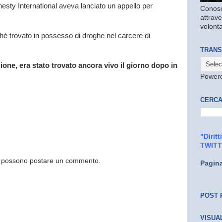
sty International aveva lanciato un appello per
Conosc
attrave
volonta
hé trovato in possesso di droghe nel carcere di
TRANS
one, era stato trovato ancora vivo il giorno dopo in
Power
CERCA
"Dirit
TWIT
og possono postare un commento.
Pagin
POST 
VISUA