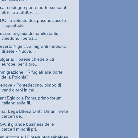
sa: sostegno pena morte sceso al
60% Era all'80% ...
DC: la vétusté des prisons suscite
l’inquiétude
ussia: migliaia di manifestanti,
chiedono liberaz...
eserto Niger, 35 migranti muoiono
di sete - Nuova...
ulgaria: il paese chiede aiuti
europei per il pro...
mmigrazione: “Rifugiati alle porte
della Polonia”
enova - Pontedecimo, bimbo di
venti giorni in cel...
ant'Egidio: a Roma primo forum
italiano sulla fil...
iria: Lega Difesa Diritti Umani; nelle
carceri de...
SA: il grande business delle
carceri minorili pri...
rán ahorca a 16 presuntos rebeldes