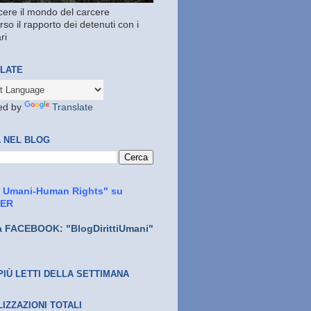
ere il mondo del carcere
rso il rapporto dei detenuti con i
ri
LATE
ed by
Translate
 NEL BLOG
ti Umani-Human Rights" su
TER
a FACEBOOK: "BlogDirittiUmani"
PIÙ LETTI DELLA SETTIMANA
LIZZAZIONI TOTALI