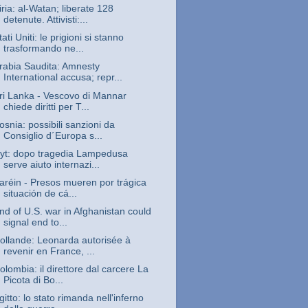
iria: al-Watan; liberate 128
detenute. Attivisti:...
tati Uniti: le prigioni si stanno
trasformando ne...
rabia Saudita: Amnesty
International accusa; repr...
ri Lanka - Vescovo di Mannar
chiede diritti per T...
osnia: possibili sanzioni da
Consiglio d´Europa s...
yt: dopo tragedia Lampedusa
serve aiuto internazi...
aréin - Presos mueren por trágica
situación de cá...
nd of U.S. war in Afghanistan could
signal end to...
ollande: Leonarda autorisée à
revenir en France, ...
olombia: il direttore dal carcere La
Picota di Bo...
gitto: lo stato rimanda nell'inferno