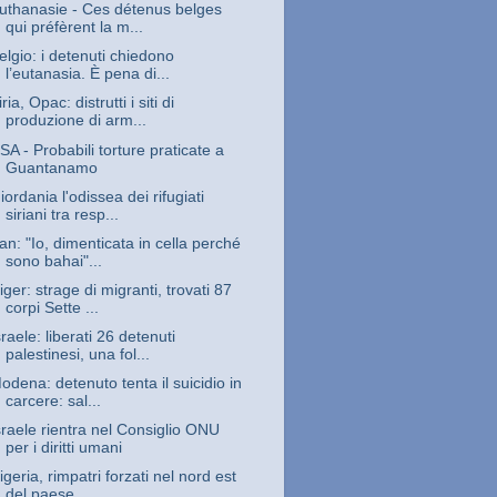
uthanasie - Ces détenus belges
qui préfèrent la m...
elgio: i detenuti chiedono
l’eutanasia. È pena di...
iria, Opac: distrutti i siti di
produzione di arm...
SA - Probabili torture praticate a
Guantanamo
iordania l'odissea dei rifugiati
siriani tra resp...
ran: "Io, dimenticata in cella perché
sono bahai"...
iger: strage di migranti, trovati 87
corpi Sette ...
sraele: liberati 26 detenuti
palestinesi, una fol...
odena: detenuto tenta il suicidio in
carcere: sal...
sraele rientra nel Consiglio ONU
per i diritti umani
igeria, rimpatri forzati nel nord est
del paese, ...