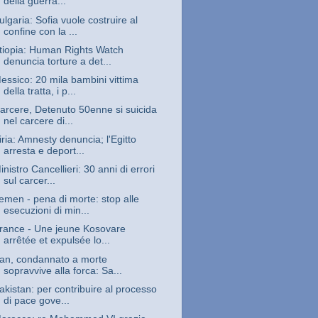
della guerra...
ulgaria: Sofia vuole costruire al
confine con la ...
tiopia: Human Rights Watch
denuncia torture a det...
essico: 20 mila bambini vittima
della tratta, i p...
arcere, Detenuto 50enne si suicida
nel carcere di...
iria: Amnesty denuncia; l'Egitto
arresta e deport...
inistro Cancellieri: 30 anni di errori
sul carcer...
emen - pena di morte: stop alle
esecuzioni di min...
rance - Une jeune Kosovare
arrêtée et expulsée lo...
ran, condannato a morte
sopravvive alla forca: Sa...
akistan: per contribuire al processo
di pace gove...