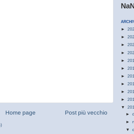
Na
ARCHI
►
20
►
20
►
20
►
20
►
20
►
20
►
20
►
20
►
20
►
20
▼
20
Home page
Post più vecchio
►
►
m)
▼