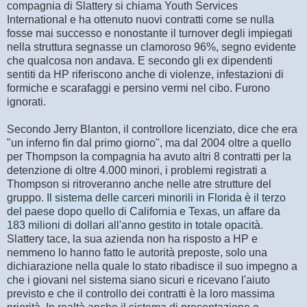
compagnia di Slattery si chiama Youth Services
International e ha ottenuto nuovi contratti come se nulla
fosse mai successo e nonostante il turnover degli impiegati
nella struttura segnasse un clamoroso 96%, segno evidente
che qualcosa non andava. E secondo gli ex dipendenti
sentiti da HP riferiscono anche di violenze, infestazioni di
formiche e scarafaggi e persino vermi nel cibo. Furono
ignorati.
Secondo Jerry Blanton, il controllore licenziato, dice che era
"un inferno fin dal primo giorno", ma dal 2004 oltre a quello
per Thompson la compagnia ha avuto altri 8 contratti per la
detenzione di oltre 4.000 minori, i problemi registrati a
Thompson si ritroveranno anche nelle atre strutture del
gruppo.
Il sistema delle carceri minorili in Florida è il terzo
del paese dopo quello di California e Texas, un affare da
183 milioni di dollari all'anno gestito in totale opacità.
Slattery tace, la sua azienda non ha risposto a HP e
nemmeno lo hanno fatto le autorità preposte, solo una
dichiarazione nella quale lo stato ribadisce il suo impegno a
che i giovani nel sistema siano sicuri e ricevano l'aiuto
previsto e che il controllo dei contratti è la loro massima