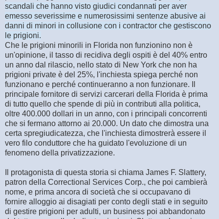
scandali che hanno visto giudici condannati per aver
emesso severissime e numerosissimi sentenze abusive ai
danni di minori in collusione con i contractor che gestiscono
le prigioni.
Che le prigioni minorili in Florida non funzionino non è
un'opinione, il tasso di recidiva degli ospiti è del 40% entro
un anno dal rilascio, nello stato di New York che non ha
prigioni private è del 25%, l'inchiesta spiega perché non
funzionano e perché continueranno a non funzionare. Il
principale fornitore di servizi carcerari della Florida è prima
di tutto quello che spende di più in contributi alla politica,
oltre 400.000 dollari in un anno, con i principali concorrenti
che si fermano attorno ai 20.000. Un dato che dimostra una
certa spregiudicatezza, che l'inchiesta dimostrerà essere il
vero filo conduttore che ha guidato l'evoluzione di un
fenomeno della privatizzazione.
Il protagonista di questa storia si chiama James F. Slattery,
patron della Correctional Services Corp., che poi cambierà
nome, e prima ancora di società che si occupavano di
fornire alloggio ai disagiati per conto degli stati e in seguito
di gestire prigioni per adulti, un business poi abbandonato