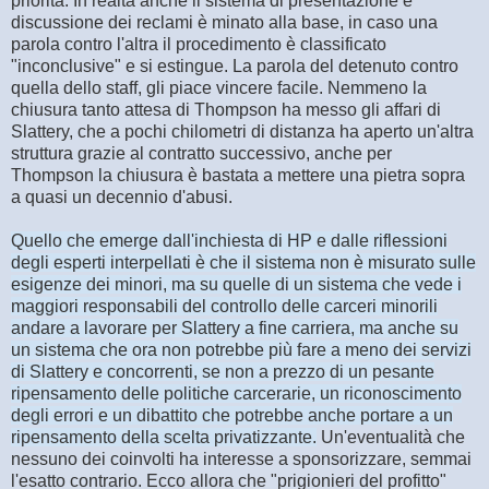
priorità. In realtà anche il sistema di presentazione e
discussione dei reclami è minato alla base, in caso una
parola contro l'altra il procedimento è classificato
"inconclusive" e si estingue. La parola del detenuto contro
quella dello staff, gli piace vincere facile. Nemmeno la
chiusura tanto attesa di Thompson ha messo gli affari di
Slattery, che a pochi chilometri di distanza ha aperto un'altra
struttura grazie al contratto successivo, anche per
Thompson la chiusura è bastata a mettere una pietra sopra
a quasi un decennio d'abusi.
Quello che emerge dall'inchiesta di HP e dalle riflessioni
degli esperti interpellati è che il sistema non è misurato sulle
esigenze dei minori, ma su quelle di un sistema che vede i
maggiori responsabili del controllo delle carceri minorili
andare a lavorare per Slattery a fine carriera, ma anche su
un sistema che ora non potrebbe più fare a meno dei servizi
di Slattery e concorrenti, se non a prezzo di un pesante
ripensamento delle politiche carcerarie, un riconoscimento
degli errori e un dibattito che potrebbe anche portare a un
ripensamento della scelta privatizzante.
Un'eventualità che
nessuno dei coinvolti ha interesse a sponsorizzare, semmai
l'esatto contrario. Ecco allora che "prigionieri del profitto"