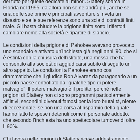
del tutto per quelle dedicate ai minori. Slattery sbarca in
Florida nel 1995, da allora non se ne andrà più, anche se
una delle sue prime e principali avventure si rivela un
disastro e se le sue referenze sono una scia di contratti finiti
male. Gli basta chiudere la prigione finita sotto i riflettori,
cambiare nome alla società e ripartire di slancio.
Le condizioni della prigione di Pahokee avevano provocato
uno scandalo e attivato un'inchiesta già negli anni '90, che si
è estinta con la chiusura dell'istituto, una mossa che ha
consentito alla società di aggiudicarsi subito di seguito un
altro appalto. Le condizioni a Pahokee erano così
drammatiche che il giudice Ron Alvarez da paragonarlo a un
piccolo paese controllato da "qualche tipo di potere
malvagio". Il potere malvagio è il profitto, perché nelle
prigioni di Slattery non ci sono programmi particolarmente
afflittivi, secondini divenuti famosi per la loro brutalità, niente
di eccezionale, se non una corsa al risparmio della quale
hanno fatto le spese i detenuti come il personale addetto,
che secondo l'inchiesta ha uno spettacolare turnover di oltre
il 90%.
Chi lavora nelle prigioni di Slattery riceve addestramento