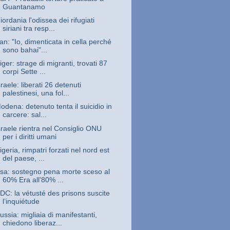
Guantanamo
iordania l'odissea dei rifugiati
siriani tra resp...
ran: "Io, dimenticata in cella perché
sono bahai"...
iger: strage di migranti, trovati 87
corpi Sette ...
sraele: liberati 26 detenuti
palestinesi, una fol...
odena: detenuto tenta il suicidio in
carcere: sal...
sraele rientra nel Consiglio ONU
per i diritti umani
igeria, rimpatri forzati nel nord est
del paese, ...
sa: sostegno pena morte sceso al
60% Era all'80% ...
DC: la vétusté des prisons suscite
l’inquiétude
ussia: migliaia di manifestanti,
chiedono liberaz...