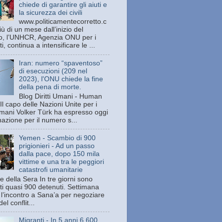
chiede di garantire gli aiuti e
la sicurezza dei civili
www.politicamentecorretto.c
ù di un mese dall’inizio del
tto, l’UNHCR, Agenzia ONU per i
ti, continua a intensificare le ...
Iran: numero “spaventoso”
di esecuzioni (209 nel
2023), l'ONU chiede la fine
della pena di morte.
Blog Diritti Umani - Human
Il capo delle Nazioni Unite per i
 umani Volker Türk ha espresso oggi
azione per il numero s...
Yemen - Scambio di 900
prigionieri - Ad un passo
dalla pace, dopo 150 mila
vittime e una tra le peggiori
catastrofi umanitarie
e della Sera In tre giorni sono
ati quasi 900 detenuti. Settimana
 l’incontro a Sana’a per negoziare
del conflit...
Migranti - In 5 anni 6.600