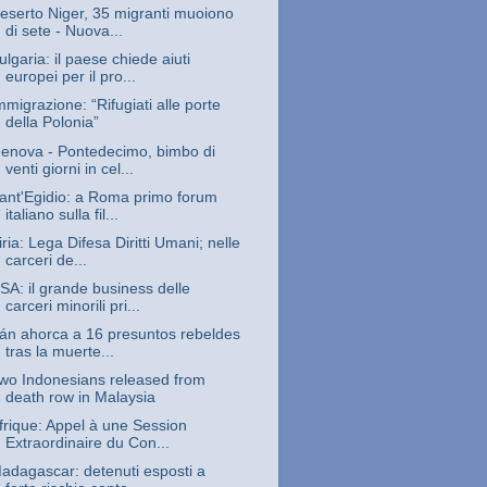
eserto Niger, 35 migranti muoiono
di sete - Nuova...
ulgaria: il paese chiede aiuti
europei per il pro...
mmigrazione: “Rifugiati alle porte
della Polonia”
enova - Pontedecimo, bimbo di
venti giorni in cel...
ant'Egidio: a Roma primo forum
italiano sulla fil...
iria: Lega Difesa Diritti Umani; nelle
carceri de...
SA: il grande business delle
carceri minorili pri...
rán ahorca a 16 presuntos rebeldes
tras la muerte...
wo Indonesians released from
death row in Malaysia
frique: Appel à une Session
Extraordinaire du Con...
adagascar: detenuti esposti a