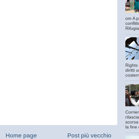
om A pi
confli
Rifugia
Rights 
diritti
costern
Corrier
rilasci
scorsa
la fine 
Home page
Post più vecchio