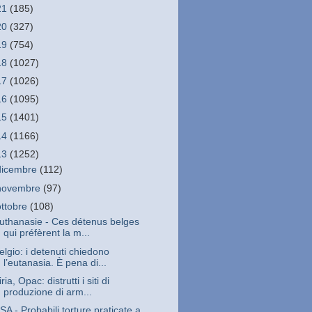
21
(185)
20
(327)
19
(754)
18
(1027)
17
(1026)
16
(1095)
15
(1401)
14
(1166)
13
(1252)
dicembre
(112)
novembre
(97)
ottobre
(108)
uthanasie - Ces détenus belges
qui préfèrent la m...
elgio: i detenuti chiedono
l’eutanasia. È pena di...
iria, Opac: distrutti i siti di
produzione di arm...
SA - Probabili torture praticate a