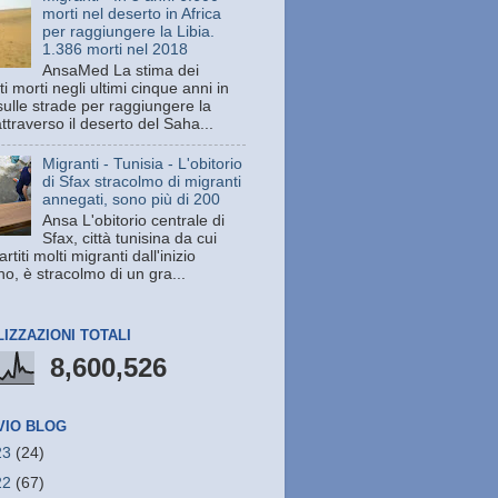
morti nel deserto in Africa
per raggiungere la Libia.
1.386 morti nel 2018
AnsaMed La stima dei
i morti negli ultimi cinque anni in
sulle strade per raggiungere la
attraverso il deserto del Saha...
Migranti - Tunisia - L'obitorio
di Sfax stracolmo di migranti
annegati, sono più di 200
Ansa L'obitorio centrale di
Sfax, città tunisina da cui
rtiti molti migranti dall'inizio
no, è stracolmo di un gra...
LIZZAZIONI TOTALI
8,600,526
VIO BLOG
23
(24)
22
(67)