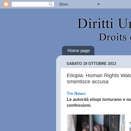
Home page
SABATO 19 OTTOBRE 2013
Etiopia: Human Rights Watch
smentisce accusa
Tm News
Le autorità etiopi torturano e ma
confessioni.