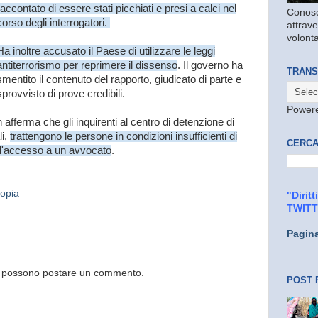
raccontato di essere stati picchiati e presi a calci nel
Conosc
corso degli interrogatori.
attrave
volonta
Ha inoltre accusato il Paese di utilizzare le leggi
antiterrorismo per reprimere il dissenso
. Il governo ha
TRANS
smentito il contenuto del rapporto, giudicato di parte e
sprovvisto di prove credibili.
Power
afferma che gli inquirenti al centro di detenzione di
li,
trattengono le persone in condizioni insufficienti di
CERCA
l'accesso a un avvocato
.
iopia
"Dirit
TWIT
Pagin
og possono postare un commento.
POST 