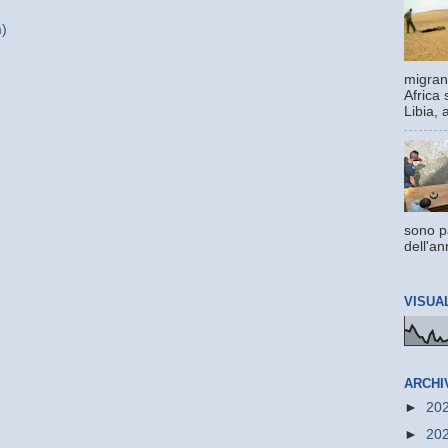
m)
migrant
Africa 
Libia, 
sono pa
dell'an
VISUA
ARCHI
►
20
►
20