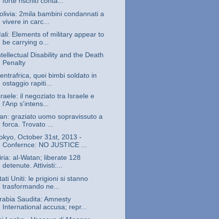
forte rischio conta...
olivia: 2mila bambini condannati a
vivere in carc...
ali: Elements of military appear to
be carrying o...
ntellectual Disability and the Death
Penalty
entrafrica, quei bimbi soldato in
ostaggio rapiti...
sraele: il negoziato tra Israele e
l'Anp s'intens...
ran: graziato uomo sopravissuto a
forca. Trovato ...
okyo, October 31st, 2013 -
Confernce: NO JUSTICE ...
iria: al-Watan; liberate 128
detenute. Attivisti:...
tati Uniti: le prigioni si stanno
trasformando ne...
rabia Saudita: Amnesty
International accusa; repr...