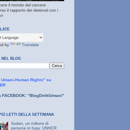
ere il mondo del carcere
rso il rapporto dei detenuti con i
ri
LATE
ed by
Translate
 NEL BLOG
ti Umani-Human Rights" su
TER
a FACEBOOK: "BlogDirittiUmani"
PIÙ LETTI DELLA SETTIMANA
Sudan, un milione di
persone in fuga: UNHCR