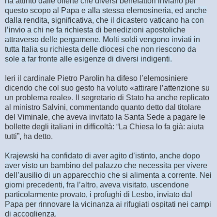
ha attinto dalle offerte che diversi benefattori inviano per
questo scopo al Papa e alla stessa elemosineria, ed anche
dalla rendita, significativa, che il dicastero vaticano ha con
l’invio a chi ne fa richiesta di benedizioni apostoliche
attraverso delle pergamene. Molti soldi vengono inviati in
tutta Italia su richiesta delle diocesi che non riescono da
sole a far fronte alle esigenze di diversi indigenti.
Ieri il cardinale Pietro Parolin ha difeso l’elemosiniere
dicendo che col suo gesto ha voluto «attirare l’attenzione su
un problema reale». Il segretario di Stato ha anche replicato
al ministro Salvini, commentando quanto detto dal titolare
del Viminale, che aveva invitato la Santa Sede a pagare le
bollette degli italiani in difficoltà: “La Chiesa lo fa già: aiuta
tutti”, ha detto.
Krajewski ha confidato di aver agito d’istinto, anche dopo
aver visto un bambino del palazzo che necessita per vivere
dell’ausilio di un apparecchio che si alimenta a corrente. Nei
giorni precedenti, fra l’altro, aveva visitato, uscendone
particolarmente provato, i profughi di Lesbo, inviato dal
Papa per rinnovare la vicinanza ai rifugiati ospitati nei campi
di accoglienza.