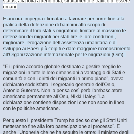
status, alla lotta a xenofobia, sfruttamento e traffico di essere
umani.
E ancora: impegna i firmatari a lavorare per porre fine alla
pratica della detenzione di bambini allo scopo di
determinare il loro status migratorio; limitare al massimo le
detenzioni dei migranti per stabilire le loro condizioni,
migliorare l'erogazione dell'assistenza umanitaria e di
sviluppo ai Paesi più colpiti e dare maggiore riconoscimento
all'Organizzazione internazionale per le migrazioni (Oim).
"È il primo accordo globale destinato a gestire meglio le
migrazioni in tutte le loro dimensioni a vantaggio di Stati e
comunità e con i diritti dei migranti in primo piano", aveva
dichiarato soddisfatto il segretario generale dell'Onio,
Antonio Guterres. Non la pensa così però l'ambasciatore
americano permanente all'Onu, Nikki Haley: "La
dichiarazione contiene disposizioni che non sono in linea
con le politiche americane.
Per questo il presidente Trump ha deciso che gli Stati Uniti
metteranno fine alla loro partecipazione al processo". E
anche l'Ungheria che ne ha seguito le orme: il ministro degli