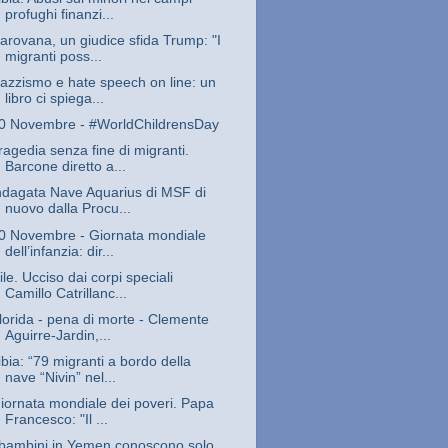
profughi finanzi...
arovana, un giudice sfida Trump: "I
migranti poss...
azzismo e hate speech on line: un
libro ci spiega...
0 Novembre - #WorldChildrensDay
ragedia senza fine di migranti.
Barcone diretto a...
ndagata Nave Aquarius di MSF di
nuovo dalla Procu...
0 Novembre - Giornata mondiale
dell’infanzia: dir...
ile. Ucciso dai corpi speciali
Camillo Catrillanc...
lorida - pena di morte - Clemente
Aguirre-Jardin,...
ibia: “79 migranti a bordo della
nave “Nivin” nel...
iornata mondiale dei poveri. Papa
Francesco: "Il ...
 bambini in Yemen conoscono solo