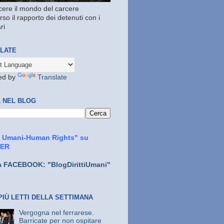
ere il mondo del carcere
rso il rapporto dei detenuti con i
ri
LATE
ed by
Translate
 NEL BLOG
ti Umani-Human Rights" su
TER
a FACEBOOK: "BlogDirittiUmani"
PIÙ LETTI DELLA SETTIMANA
Vergogna nel ferrarese.
Barricate per non ospitare