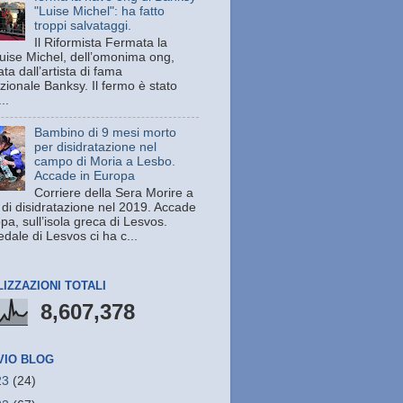
"Luise Michel": ha fatto
troppi salvataggi.
Il Riformista Fermata la
uise Michel, dell’omonima ong,
ata dall’artista di fama
zionale Banksy. Il fermo è stato
..
Bambino di 9 mesi morto
per disidratazione nel
campo di Moria a Lesbo.
Accade in Europa
Corriere della Sera Morire a
 di disidratazione nel 2019. Accade
pa, sull’isola greca di Lesvos.
dale di Lesvos ci ha c...
LIZZAZIONI TOTALI
8,607,378
VIO BLOG
23
(24)