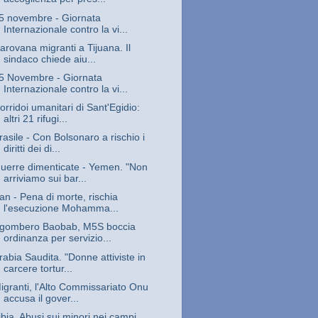
5 novembre - Giornata
Internazionale contro la vi...
arovana migranti a Tijuana. Il
sindaco chiede aiu...
5 Novembre - Giornata
Internazionale contro la vi...
orridoi umanitari di Sant'Egidio:
altri 21 rifugi...
rasile - Con Bolsonaro a rischio i
diritti dei di...
uerre dimenticate - Yemen. "Non
arriviamo sui bar...
ran - Pena di morte, rischia
l'esecuzione Mohamma...
gombero Baobab, M5S boccia
ordinanza per servizio...
rabia Saudita. "Donne attiviste in
carcere tortur...
igranti, l'Alto Commissariato Onu
accusa il gover...
ibia. Abusi sui minori nei campi