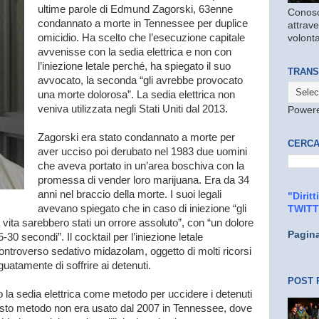
ultime parole di Edmund Zagorski, 63enne
Conosc
condannato a morte in Tennessee per duplice
attrave
omicidio. Ha scelto che l’esecuzione capitale
volonta
avvenisse con la sedia elettrica e non con
l’iniezione letale perché, ha spiegato il suo
TRANS
avvocato, la seconda “gli avrebbe provocato
una morte dolorosa”. La sedia elettrica non
veniva utilizzata negli Stati Uniti dal 2013.
Power
Zagorski era stato condannato a morte per
CERCA
aver ucciso poi derubato nel 1983 due uomini
che aveva portato in un’area boschiva con la
promessa di vender loro marijuana. Era da 34
anni nel braccio della morte. I suoi legali
"Dirit
avevano spiegato che in caso di iniezione “gli
TWIT
ua vita sarebbero stati un orrore assoluto”, con “un dolore
Pagin
30 secondi”. Il cocktail per l’iniezione letale
controverso sedativo midazolam, oggetto di molti ricorsi
guatamente di soffrire ai detenuti.
POST 
la sedia elettrica come metodo per uccidere i detenuti
uesto metodo non era usato dal 2007 in Tennessee, dove