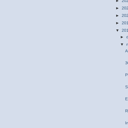
►
20
►
20
►
20
►
20
▼
20
►
▼
A
3
P
S
E
R
I