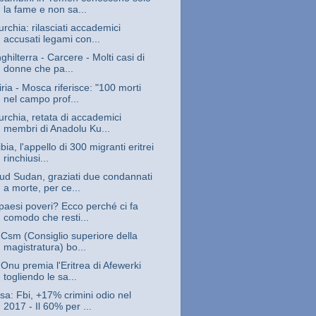
la fame e non sa...
urchia: rilasciati accademici
accusati legami con...
nghilterra - Carcere - Molti casi di
donne che pa...
iria - Mosca riferisce: "100 morti
nel campo prof...
urchia, retata di accademici
membri di Anadolu Ku...
ibia, l'appello di 300 migranti eritrei
rinchiusi...
ud Sudan, graziati due condannati
a morte, per ce...
 paesi poveri? Ecco perché ci fa
comodo che resti...
l Csm (Consiglio superiore della
magistratura) bo...
'Onu premia l'Eritrea di Afewerki
togliendo le sa...
sa: Fbi, +17% crimini odio nel
2017 - Il 60% per ...