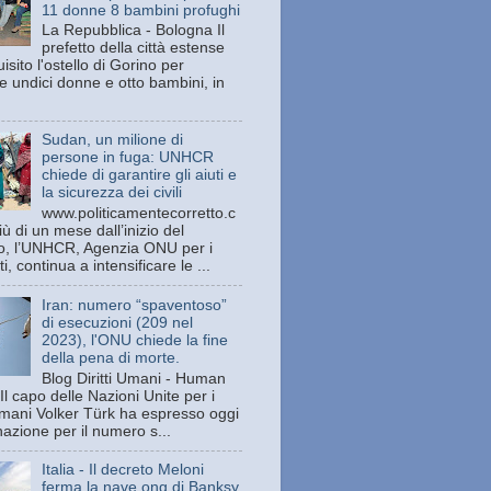
11 donne 8 bambini profughi
La Repubblica - Bologna Il
prefetto della città estense
isito l'ostello di Gorino per
e undici donne e otto bambini, in
Sudan, un milione di
persone in fuga: UNHCR
chiede di garantire gli aiuti e
la sicurezza dei civili
www.politicamentecorretto.c
ù di un mese dall’inizio del
tto, l’UNHCR, Agenzia ONU per i
ti, continua a intensificare le ...
Iran: numero “spaventoso”
di esecuzioni (209 nel
2023), l'ONU chiede la fine
della pena di morte.
Blog Diritti Umani - Human
Il capo delle Nazioni Unite per i
 umani Volker Türk ha espresso oggi
azione per il numero s...
Italia - Il decreto Meloni
ferma la nave ong di Banksy