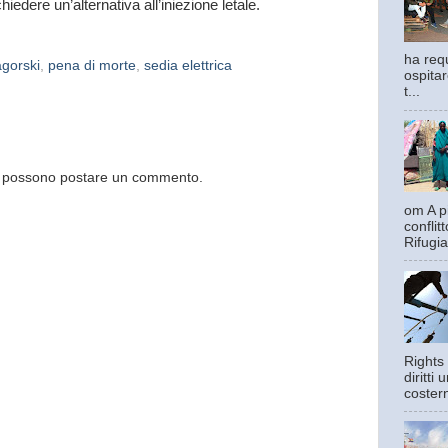
iedere un’alternativa all’iniezione letale.
ha requ
gorski
,
pena di morte
,
sedia elettrica
ospitar
t...
og possono postare un commento.
om A pi
confli
Rifugia
Rights 
diritti
costern