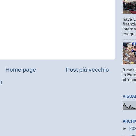
nave L
finanzi
interna
esegui.
Home page
Post più vecchio
9 mesi
in Euro
«L’ospe
m)
VISUA
ARCHI
►
20