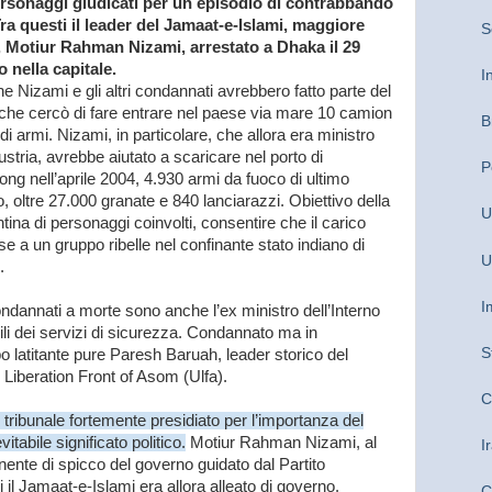
ersonaggi giudicati per un episodio di contrabbando
Tra questi il leader del Jamaat-e-Islami, maggiore
S
, Motiur Rahman Nizami, arrestato a Dhaka il 29
 nella capitale.
I
ne Nizami e gli altri condannati avrebbero fatto parte del
che cercò di fare entrare nel paese via mare 10 camion
B
 di armi. Nizami, in particolare, che allora era ministro
dustria, avrebbe aiutato a scaricare nel porto di
P
ong nell’aprile 2004, 4.930 armi da fuoco di ultimo
, oltre 27.000 granate e 840 lanciarazzi. Obiettivo della
U
tina di personaggi coinvolti, consentire che il carico
se a un gruppo ribelle nel confinante stato indiano di
U
.
I
ondannati a morte sono anche l’ex ministro dell’Interno
i dei servizi di sicurezza. Condannato ma in
S
latitante pure Paresh Baruah, leader storico del
Liberation Front of Asom (Ulfa).
C
tribunale fortemente presidiato per l’importanza del
tabile significato politico.
Motiur Rahman Nizami, al
I
onente di spicco del governo guidato dal Partito
 il Jamaat-e-Islami era allora alleato di governo.
C