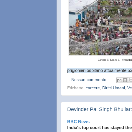
Carcere El Rodeo II - Venezue
prigionieri ospitano attualmente 53
Nessun commento:
Etichette:
carcere
,
Diritti Umani
,
Ve
Devinder Pal Singh Bhullar:
BBC News
India's top court has stayed th