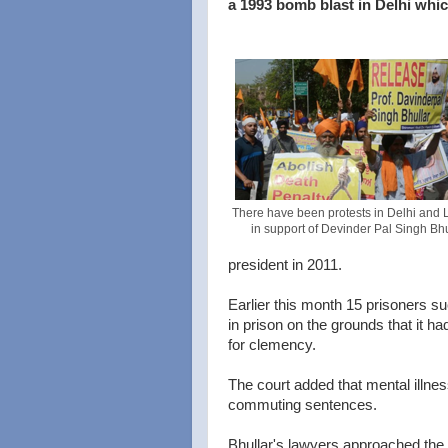
a 1993 bomb blast in Delhi which
There have been protests in Delhi and
in support of Devinder Pal Singh Bhu
president in 2011.
Earlier this month 15 prisoners s
in prison on the grounds that it ha
for clemency.
The court added that mental illne
commuting sentences.
Bhullar's lawyers approached the 