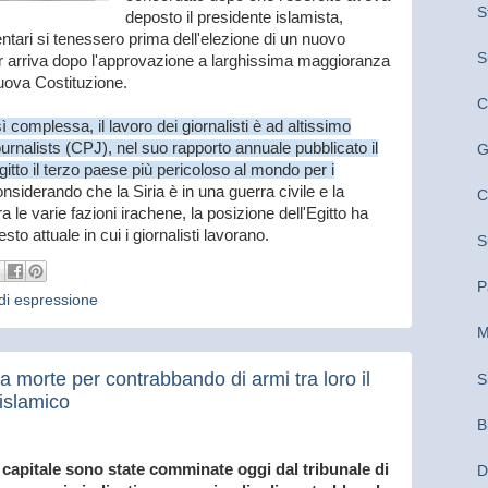
S
deposto il presidente islamista,
tari si tenessero prima dell'elezione di un nuovo
S
r arriva dopo l'approvazione a larghissima maggioranza
uova Costituzione.
C
 complessa, il lavoro dei giornalisti è ad altissimo
ournalists (CPJ), nel suo rapporto annuale pubblicato il
G
itto il terzo paese più pericoloso al mondo per i
nsiderando che la Siria è in una guerra civile e la
C
le varie fazioni irachene, la posizione dell'Egitto ha
o attuale in cui i giornalisti lavorano.
S
P
 di espressione
M
morte per contrabbando di armi tra loro il
S
 islamico
B
capitale sono state comminate oggi dal tribunale di
D