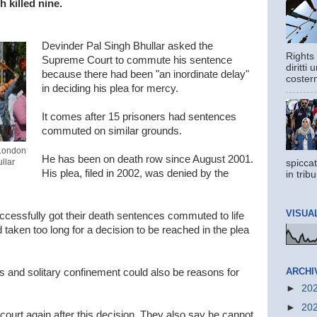
 killed nine.
Devinder Pal Singh Bhullar asked the
Rights 
Supreme Court to commute his sentence
diritti
because there had been "an inordinate delay"
costern
in deciding his plea for mercy.
It comes after 15 prisoners had sentences
commuted on similar grounds.
 London
He has been on death row since August 2001.
llar
spiccat
His plea, filed in 2002, was denied by the
in trib
VISUA
uccessfully got their death sentences commuted to life
d taken too long for a decision to be reached in the plea
ARCHI
ss and solitary confinement could also be reasons for
►
20
►
20
court again after this decision. They also say he cannot