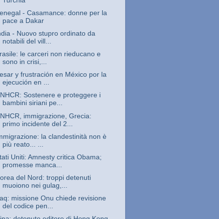
Turchia
enegal - Casamance: donne per la
pace a Dakar
ndia - Nuovo stupro ordinato da
notabili del vill...
rasile: le carceri non rieducano e
sono in crisi,...
esar y frustración en México por la
ejecución en ...
NHCR: Sostenere e proteggere i
bambini siriani pe...
NHCR, immigrazione, Grecia:
primo incidente del 2...
mmigrazione: la clandestinità non è
più reato... ...
tati Uniti: Amnesty critica Obama;
promesse manca...
orea del Nord: troppi detenuti
muoiono nei gulag,...
raq: missione Onu chiede revisione
del codice pen...
ina: detenuto editore di Hong Kong