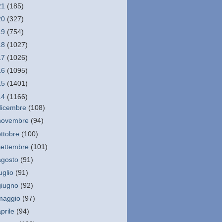
21
(185)
20
(327)
19
(754)
18
(1027)
17
(1026)
16
(1095)
15
(1401)
14
(1166)
dicembre
(108)
novembre
(94)
ottobre
(100)
settembre
(101)
agosto
(91)
luglio
(91)
giugno
(92)
maggio
(97)
aprile
(94)