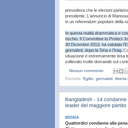
prevedeva che le elezioni parlamen
presidente. L'annuncio di Mansou
in un referendum popolare della n
In questa realtà drammatica e così
rischio. Il Committee to Protect J
30 Dicembre 2013, ha valutato l’Eg
giornalisti, dopo la Siria e l'Iraq.
Co
situazione è estremamente tesa tra 
sollevato molte domande sul contest
Nessun commento:
Etichette:
Egitto
,
giornalisti
,
libertà
Bangladesh - 14 condanne a 
leader del maggiore partito
MISNA
Quattordici condanne alla pena 