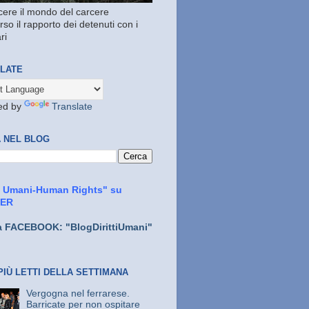
ere il mondo del carcere
rso il rapporto dei detenuti con i
ri
LATE
ed by
Translate
 NEL BLOG
ti Umani-Human Rights" su
TER
a FACEBOOK: "BlogDirittiUmani"
PIÙ LETTI DELLA SETTIMANA
Vergogna nel ferrarese.
Barricate per non ospitare