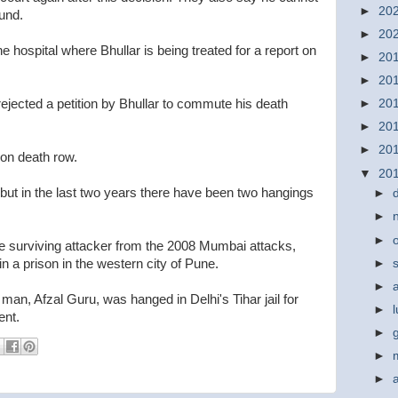
►
20
und.
►
20
e hospital where Bhullar is being treated for a report on
►
20
►
20
rejected a petition by Bhullar to commute his death
►
20
►
20
►
20
 on death row.
▼
20
 but in the last two years there have been two hangings
►
►
►
surviving attacker from the 2008 Mumbai attacks,
a prison in the western city of Pune.
►
►
an, Afzal Guru, was hanged in Delhi's Tihar jail for
►
ent.
►
►
►