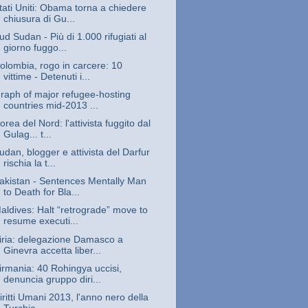
tati Uniti: Obama torna a chiedere
chiusura di Gu...
ud Sudan - Più di 1.000 rifugiati al
giorno fuggo...
olombia, rogo in carcere: 10
vittime - Detenuti i...
raph of major refugee-hosting
countries mid-2013 ...
orea del Nord: l'attivista fuggito dal
Gulag... t...
udan, blogger e attivista del Darfur
rischia la t...
akistan - Sentences Mentally Man
to Death for Bla...
aldives: Halt “retrograde” move to
resume executi...
iria: delegazione Damasco a
Ginevra accetta liber...
irmania: 40 Rohingya uccisi,
denuncia gruppo diri...
iritti Umani 2013, l'anno nero della