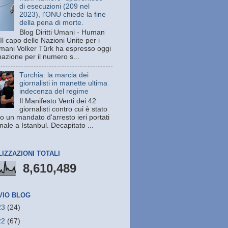
di esecuzioni (209 nel
2023), l'ONU chiede la fine
della pena di morte.
Blog Diritti Umani - Human
Il capo delle Nazioni Unite per i
 umani Volker Türk ha espresso oggi
azione per il numero s...
Turchia: la marcia dei
giornalisti in manette ultima
indecenza del regime
Il Manifesto Venti dei 42
giornalisti contro cui è stato
o un mandato d'arresto ieri portati
unale a Istanbul. Decapitato ...
LIZZAZIONI TOTALI
8,610,489
VIO BLOG
23
(24)
22
(67)