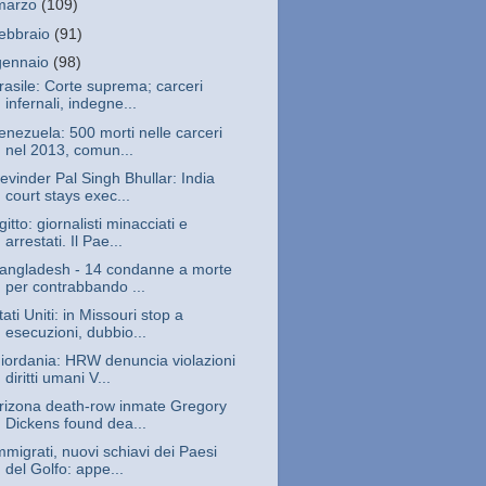
marzo
(109)
febbraio
(91)
gennaio
(98)
rasile: Corte suprema; carceri
infernali, indegne...
enezuela: 500 morti nelle carceri
nel 2013, comun...
evinder Pal Singh Bhullar: India
court stays exec...
gitto: giornalisti minacciati e
arrestati. Il Pae...
angladesh - 14 condanne a morte
per contrabbando ...
tati Uniti: in Missouri stop a
esecuzioni, dubbio...
iordania: HRW denuncia violazioni
diritti umani V...
rizona death-row inmate Gregory
Dickens found dea...
mmigrati, nuovi schiavi dei Paesi
del Golfo: appe...