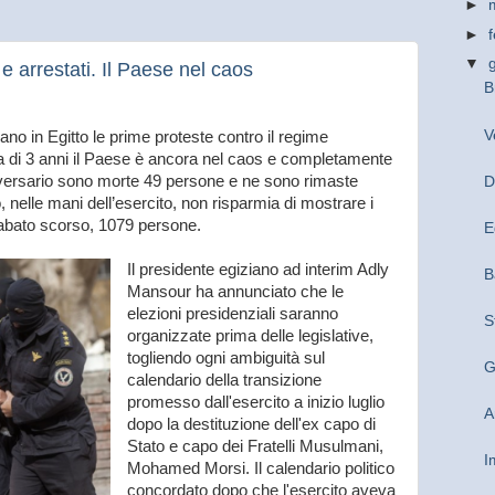
►
►
▼
i e arrestati. Il Paese nel caos
B
V
no in Egitto le prime proteste contro il regime
a di 3 anni il Paese è ancora nel caos e completamente
nniversario sono morte 49 persone e ne sono rimaste
D
o, nelle mani dell’esercito, non risparmia di mostrare i
sabato scorso, 1079 persone.
E
Il presidente egiziano ad interim Adly
B
Mansour ha annunciato che le
elezioni presidenziali saranno
S
organizzate prima delle legislative,
togliendo ogni ambiguità sul
G
calendario della transizione
promesso dall'esercito a inizio luglio
A
dopo la destituzione dell'ex capo di
Stato e capo dei Fratelli Musulmani,
I
Mohamed Morsi. Il calendario politico
concordato dopo che l'esercito aveva