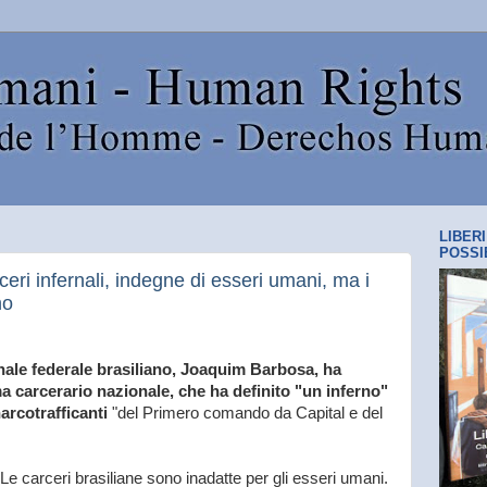
LIBER
POSSI
eri infernali, indegne di esseri umani, ma i
no
nale federale brasiliano, Joaquim Barbosa, ha
a carcerario nazionale, che ha definito "un inferno"
narcotrafficanti
"del Primero comando da Capital e del
"Le carceri brasiliane sono inadatte per gli esseri umani.