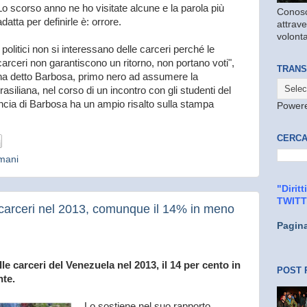
Lo scorso anno ne ho visitate alcune e la parola più
Conosc
adatta per definirle è: orrore.
attrave
volonta
I politici non si interessano delle carceri perché le
carceri non garantiscono un ritorno, non portano voti",
TRANS
ha detto Barbosa, primo nero ad assumere la
siliana, nel corso di un incontro con gli studenti del
ncia di Barbosa ha un ampio risalto sulla stampa
Power
CERCA
Umani
"Dirit
TWIT
 carceri nel 2013, comunque il 14% in meno
Pagin
le carceri del Venezuela nel 2013, il 14 per cento in
POST 
nte.
Lo sostiene nel suo rapporto