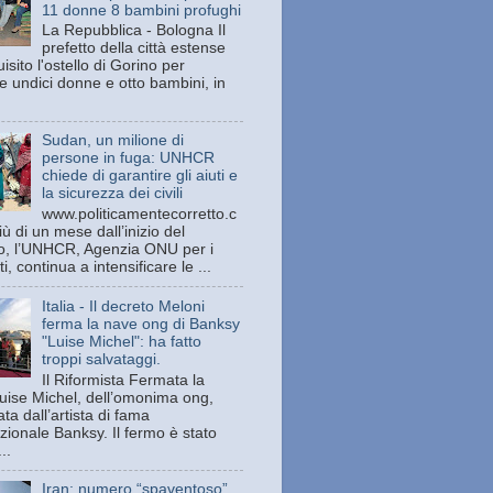
11 donne 8 bambini profughi
La Repubblica - Bologna Il
prefetto della città estense
isito l'ostello di Gorino per
e undici donne e otto bambini, in
Sudan, un milione di
persone in fuga: UNHCR
chiede di garantire gli aiuti e
la sicurezza dei civili
www.politicamentecorretto.c
ù di un mese dall’inizio del
tto, l’UNHCR, Agenzia ONU per i
ti, continua a intensificare le ...
Italia - Il decreto Meloni
ferma la nave ong di Banksy
"Luise Michel": ha fatto
troppi salvataggi.
Il Riformista Fermata la
uise Michel, dell’omonima ong,
ata dall’artista di fama
zionale Banksy. Il fermo è stato
..
Iran: numero “spaventoso”