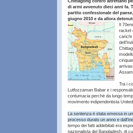
Chittagong contro altrettanti p
di armi avvenuto dieci anni fa. 
partito confessionale del paese
giugno 2010 e da allora detenuto
Il 70en
racket 
carichi
dell’In
Chittag
modello
cinquan
arrivas
Assam
Tra i c
Lutfozzaman Babar e i responsabil
contumacia perché da lungo tempo 
movimento indipendentista United 
La sentenza è stata emessa in un 
processo durato un anno e dall’inevi
tempo dei fatti addebitati era esp
nazionalista del Bangladesh, di cui