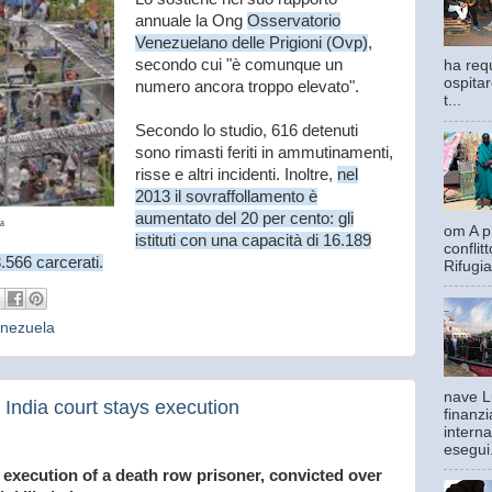
annuale la Ong
Osservatorio
Venezuelano delle Prigioni (Ovp)
,
secondo cui "è comunque un
ha requ
ospitar
numero ancora troppo elevato".
t...
Secondo lo studio, 616 detenuti
sono rimasti feriti in ammutinamenti,
risse e altri incidenti. Inoltre,
nel
2013 il sovraffollamento è
aumentato del 20 per cento: gli
la
om A pi
istituti con una capacità di 16.189
confli
.566 carcerati.
Rifugia
nezuela
nave L
 India court stays execution
finanzi
interna
esegui.
e execution of a death row prisoner, convicted over