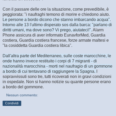
Con il passare delle ore la situazione, come prevedibile, è
peggiorata: "i naufraghi temono di morire e chiedono aiuto.
Le persone a bordo dicono che stanno imbarcando acqua".
Intorno alle 13 l'ultimo disperato sos dalla barca: "parlano di
diritti umani, ma dove sono? Vi prego, aiutateci!".
Alarm
Phone assicura di aver informato EunavforMed, Guardia
costiera, Guardia costiera francese, forze armate maltesi e
"la cosiddetta Guardia costiera libica".
Dall'altra parte del Mediterraneo, sulle coste marocchine, le
onde hanno invece restituito i corpi di 7 migranti - di
nazionalità marocchina - morti nel naufragio di un gommone
a bordo di cui tentavano di raggiungere la Spagna.
I
sopravvissuti sono tre, tutti ricoverati non in gravi condizioni
in ospedale. Non si hanno notizie su quante persone erano
a bordo del gommone.
Nessun commento:
Condividi