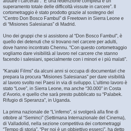
aiutare i carcerati”. “È una redenzione completa e un
superamento totale delle difficoltà vissute in carcere”. Il
cortometraggio è stato prodotto grazie al sostegno del
“Centro Don Bosco Fambul” di Freetown in Sierra Leone e
di “Misiones Salesianas” di Madrid.
Uno dei gruppi che si assistono al “Don Bosco Fambul”, è
quello dei detenuti che si trovano nel carcere per adulti,
dove hanno incontrato Chennu. “Con questo cortometraggio
vogliamo dare visibilità al lavoro nel carcere che stanno
facendo i salesiani, specialmente con i minori e i più malati”.
“Kanaki Films” da alcuni anni si occupa di documentari che
prepara la procura “Misiones Salesianas” per dare visibilità
al lavoro svolto nei Paesi in via di sviluppo. L’ultimo lavoro è
stato “Love”, in Sierra Leone, ma anche “30.000” in Costa
d’Avorio, e quello che sarà presto pubblicato su “Palabek.
Rifugio di Speranza”, in Uganda.
La prima nazionale de “L’inferno”, si svolgerà alla fine di
ottobre al “Seminci” (Settimana Internazionale del Cinema),
di Valladolid, nella sezione competitiva dei cortometraggi
“Tempo di storia”. “Per noi è un obbiettivo esserci”, ha detto