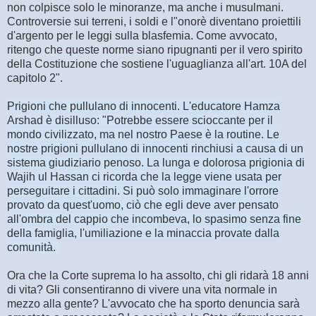
non colpisce solo le minoranze, ma anche i musulmani.
Controversie sui terreni, i soldi e l"onorè diventano proiettili
d'argento per le leggi sulla blasfemia. Come avvocato,
ritengo che queste norme siano ripugnanti per il vero spirito
della Costituzione che sostiene l'uguaglianza all'art. 10A del
capitolo 2".
Prigioni che pullulano di innocenti. L'educatore Hamza
Arshad è disilluso: "Potrebbe essere scioccante per il
mondo civilizzato, ma nel nostro Paese è la routine. Le
nostre prigioni pullulano di innocenti rinchiusi a causa di un
sistema giudiziario penoso. La lunga e dolorosa prigionia di
Wajih ul Hassan ci ricorda che la legge viene usata per
perseguitare i cittadini. Si può solo immaginare l'orrore
provato da quest'uomo, ciò che egli deve aver pensato
all'ombra del cappio che incombeva, lo spasimo senza fine
della famiglia, l'umiliazione e la minaccia provate dalla
comunità.
Ora che la Corte suprema lo ha assolto, chi gli ridarà 18 anni
di vita? Gli consentiranno di vivere una vita normale in
mezzo alla gente? L'avvocato che ha sporto denuncia sarà