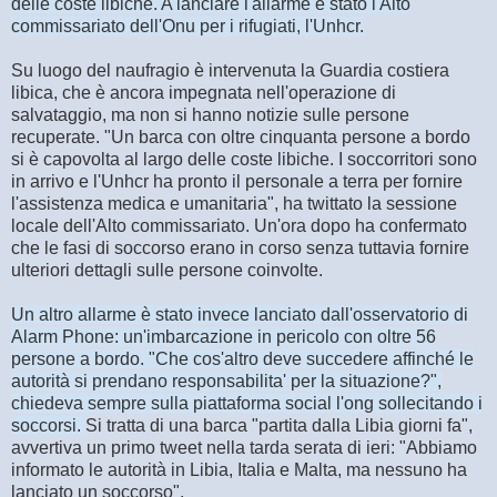
delle coste libiche. A lanciare l'allarme è stato l'Alto
commissariato dell'Onu per i rifugiati, l'Unhcr.
Su luogo del naufragio è intervenuta la Guardia costiera
libica, che è ancora impegnata nell'operazione di
salvataggio, ma non si hanno notizie sulle persone
recuperate. "Un barca con oltre cinquanta persone a bordo
si è capovolta al largo delle coste libiche. I soccorritori sono
in arrivo e l'Unhcr ha pronto il personale a terra per fornire
l'assistenza medica e umanitaria", ha twittato la sessione
locale dell'Alto commissariato. Un'ora dopo ha confermato
che le fasi di soccorso erano in corso senza tuttavia fornire
ulteriori dettagli sulle persone coinvolte.
Un altro allarme è stato invece lanciato dall'osservatorio di
Alarm Phone: un'imbarcazione in pericolo con oltre 56
persone a bordo. "Che cos'altro deve succedere affinché le
autorità si prendano responsabilita' per la situazione?",
chiedeva sempre sulla piattaforma social l'ong sollecitando i
soccorsi.
Si tratta di una barca "partita dalla Libia giorni fa",
avvertiva un primo tweet nella tarda serata di ieri: "Abbiamo
informato le autorità in Libia, Italia e Malta, ma nessuno ha
lanciato un soccorso".