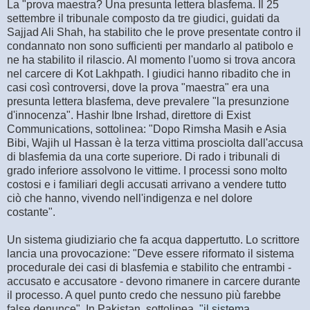
La "prova maestra? Una presunta lettera blasfema. Il 25
settembre il tribunale composto da tre giudici, guidati da
Sajjad Ali Shah, ha stabilito che le prove presentate contro il
condannato non sono sufficienti per mandarlo al patibolo e
ne ha stabilito il rilascio. Al momento l'uomo si trova ancora
nel carcere di Kot Lakhpath. I giudici hanno ribadito che in
casi così controversi, dove la prova "maestra" era una
presunta lettera blasfema, deve prevalere "la presunzione
d'innocenza". Hashir Ibne Irshad, direttore di Exist
Communications, sottolinea: "Dopo Rimsha Masih e Asia
Bibi, Wajih ul Hassan è la terza vittima prosciolta dall'accusa
di blasfemia da una corte superiore. Di rado i tribunali di
grado inferiore assolvono le vittime. I processi sono molto
costosi e i familiari degli accusati arrivano a vendere tutto
ciò che hanno, vivendo nell'indigenza e nel dolore
costante".
Un sistema giudiziario che fa acqua dappertutto. Lo scrittore
lancia una provocazione: "Deve essere riformato il sistema
procedurale dei casi di blasfemia e stabilito che entrambi -
accusato e accusatore - devono rimanere in carcere durante
il processo. A quel punto credo che nessuno più farebbe
false denunce". In Pakistan, sottolinea,
"il sistema