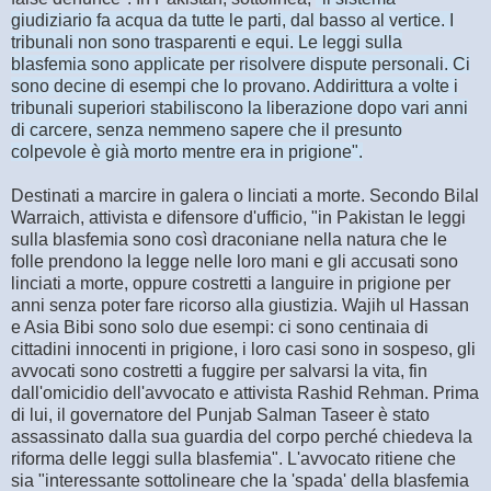
giudiziario fa acqua da tutte le parti, dal basso al vertice. I
tribunali non sono trasparenti e equi. Le leggi sulla
blasfemia sono applicate per risolvere dispute personali. Ci
sono decine di esempi che lo provano. Addirittura a volte i
tribunali superiori stabiliscono la liberazione dopo vari anni
di carcere, senza nemmeno sapere che il presunto
colpevole è già morto mentre era in prigione".
Destinati a marcire in galera o linciati a morte. Secondo Bilal
Warraich, attivista e difensore d'ufficio, "in Pakistan le leggi
sulla blasfemia sono così draconiane nella natura che le
folle prendono la legge nelle loro mani e gli accusati sono
linciati a morte, oppure costretti a languire in prigione per
anni senza poter fare ricorso alla giustizia. Wajih ul Hassan
e Asia Bibi sono solo due esempi: ci sono centinaia di
cittadini innocenti in prigione, i loro casi sono in sospeso, gli
avvocati sono costretti a fuggire per salvarsi la vita, fin
dall'omicidio dell'avvocato e attivista Rashid Rehman. Prima
di lui, il governatore del Punjab Salman Taseer è stato
assassinato dalla sua guardia del corpo perché chiedeva la
riforma delle leggi sulla blasfemia". L'avvocato ritiene che
sia "interessante sottolineare che la 'spada' della blasfemia