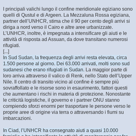
I principali valichi lungo il confine meridionale egiziano sono
quelli di Qustul e di Argeen. La Mezzaluna Rossa egiziana,
partner dell’UNHCR, stima che il 90 per cento degli arrivi si
diriga a nord verso il Cairo e altre aree urbanizzate.
L’UNHCR, inoltre, è impegnata a intensificare gli aiuti e le
attività di risposta ad Assuan, da dove transitano numerosi
rifugiati.
[...]
In Sud Sudan, la frequenza degli arrivi resta elevata, circa
1.500 persone al giorno. Dei 63.000 arrivati, molti sono sud
sudanesi che erano rifugiati in Sudan.
La maggior parte di
loro arriva attraverso il valico di Renk, nello Stato dell’Upper
Nile. Il centro di transito vicino al confine è sempre più
sovraffollato e le risorse sono in esaurimento, fattori questi
che aumentano i rischi in materia di protezione. Nonostante
le criticità logistiche, il governo e i partner ONU stanno
compiendo sforzi enormi per trasportare le persone verso le
proprie aree di origine via terra o attraversando i fiumi su
imbarcazioni.
In Ciad, l’UNHCR ha consegnato aiuti a quasi 10.000