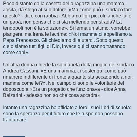
Poco distante dalla casetta della ragazzina una mamma,
Josita, dà sfogo al suo dolore: «Ma come può il sindaco fare
questo? - dice con rabbia - Abbiamo figli piccoli, anche lui è
un papà, non pensa che ci sta mettendo per strada? La
tendopoli non è la soluzione». Si ferma un attimo, vorrebbe
piangere, ma frena le lacrime:
«Noi mamme ci appelliamo a
Papa Francesco. Gli chiediamo di aiutarci. Sotto questo
cielo siamo tutti figli di Dio, invece qui ci stanno trattando
come cani».
Un'altra donna chiede la solidarietà della moglie del sindaco
Andrea Cassani: «È una mamma, ci sostenga, come può
rimanere indifferente di fronte a quanto sta accadendo a noi,
mamme come lei?». Nel campo ci sono le volontarie del
doposcuola.«Era un progetto che funzionava - dice Anna
Balzarini - adesso non so che cosa accadrà».
Intanto una ragazzina ha affidato a loro i suoi libri di scuola:
sono la speranza per il futuro che le ruspe non possono
frantumare.