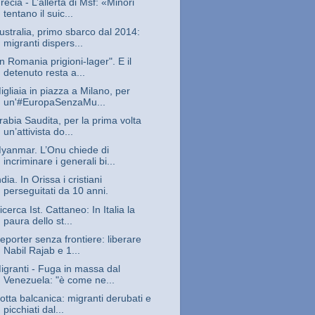
recia - L’allerta di Msf: «Minori
tentano il suic...
ustralia, primo sbarco dal 2014:
migranti dispers...
In Romania prigioni-lager". E il
detenuto resta a...
igliaia in piazza a Milano, per
un'#EuropaSenzaMu...
rabia Saudita, per la prima volta
un’attivista do...
yanmar. L’Onu chiede di
incriminare i generali bi...
ndia. In Orissa i cristiani
perseguitati da 10 anni.
icerca Ist. Cattaneo: In Italia la
paura dello st...
eporter senza frontiere: liberare
Nabil Rajab e 1...
igranti - Fuga in massa dal
Venezuela: "è come ne...
otta balcanica: migranti derubati e
picchiati dal...