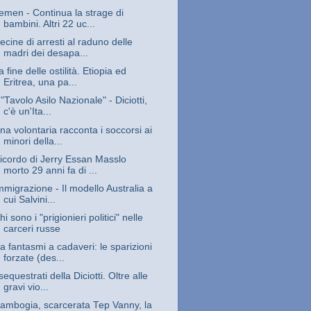
emen - Continua la strage di
bambini. Altri 22 uc...
ecine di arresti al raduno delle
madri dei desapa...
a fine delle ostilità. Etiopia ed
Eritrea, una pa...
l "Tavolo Asilo Nazionale" - Diciotti,
c'è un'Ita...
na volontaria racconta i soccorsi ai
minori della...
icordo di Jerry Essan Masslo
morto 29 anni fa di ...
mmigrazione - Il modello Australia a
cui Salvini...
hi sono i "prigionieri politici" nelle
carceri russe
a fantasmi a cadaveri: le sparizioni
forzate (des...
 sequestrati della Diciotti. Oltre alle
gravi vio...
ambogia, scarcerata Tep Vanny, la