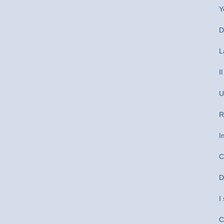
Y
D
L
I
U
R
I
C
D
I
C