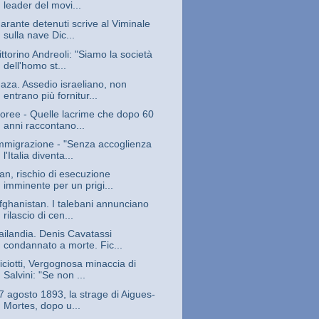
leader del movi...
arante detenuti scrive al Viminale
sulla nave Dic...
ittorino Andreoli: "Siamo la società
dell'homo st...
aza. Assedio israeliano, non
entrano più fornitur...
oree - Quelle lacrime che dopo 60
anni raccontano...
mmigrazione - "Senza accoglienza
l'Italia diventa...
ran, rischio di esecuzione
imminente per un prigi...
fghanistan. I talebani annunciano
rilascio di cen...
ailandia. Denis Cavatassi
condannato a morte. Fic...
iciotti, Vergognosa minaccia di
Salvini: "Se non ...
7 agosto 1893, la strage di Aigues-
Mortes, dopo u...