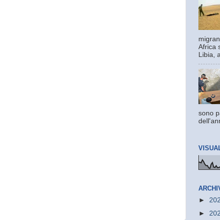
migrant
Africa 
Libia, 
sono pa
dell'an
VISUA
ARCHI
►
20
►
20