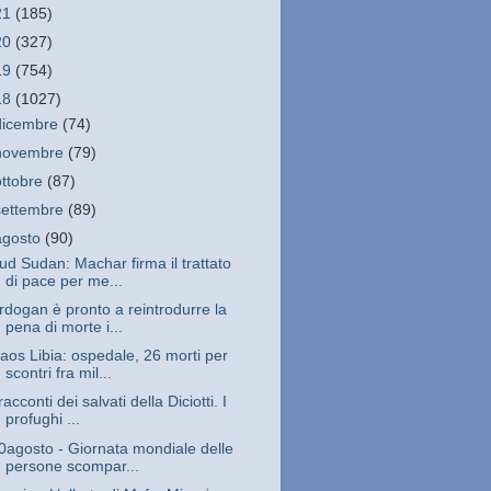
21
(185)
20
(327)
19
(754)
18
(1027)
dicembre
(74)
novembre
(79)
ottobre
(87)
settembre
(89)
agosto
(90)
ud Sudan: Machar firma il trattato
di pace per me...
rdogan è pronto a reintrodurre la
pena di morte i...
aos Libia: ospedale, 26 morti per
scontri fra mil...
 racconti dei salvati della Diciotti. I
profughi ...
0agosto - Giornata mondiale delle
persone scompar...