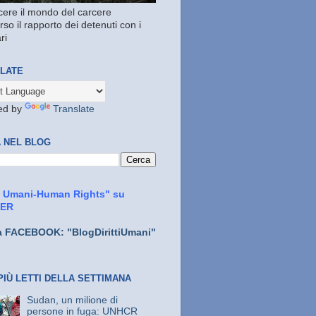
ere il mondo del carcere
rso il rapporto dei detenuti con i
ri
LATE
ed by
Translate
 NEL BLOG
ti Umani-Human Rights" su
TER
a FACEBOOK: "BlogDirittiUmani"
PIÙ LETTI DELLA SETTIMANA
Sudan, un milione di
persone in fuga: UNHCR