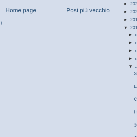
►
20
Home page
Post più vecchio
►
20
►
20
m)
▼
20
►
►
►
►
▼
S
E
C
I
3