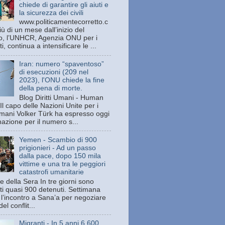
chiede di garantire gli aiuti e
la sicurezza dei civili
www.politicamentecorretto.c
ù di un mese dall’inizio del
tto, l’UNHCR, Agenzia ONU per i
ti, continua a intensificare le ...
Iran: numero “spaventoso”
di esecuzioni (209 nel
2023), l'ONU chiede la fine
della pena di morte.
Blog Diritti Umani - Human
Il capo delle Nazioni Unite per i
 umani Volker Türk ha espresso oggi
azione per il numero s...
Yemen - Scambio di 900
prigionieri - Ad un passo
dalla pace, dopo 150 mila
vittime e una tra le peggiori
catastrofi umanitarie
e della Sera In tre giorni sono
ati quasi 900 detenuti. Settimana
 l’incontro a Sana’a per negoziare
del conflit...
Migranti - In 5 anni 6.600