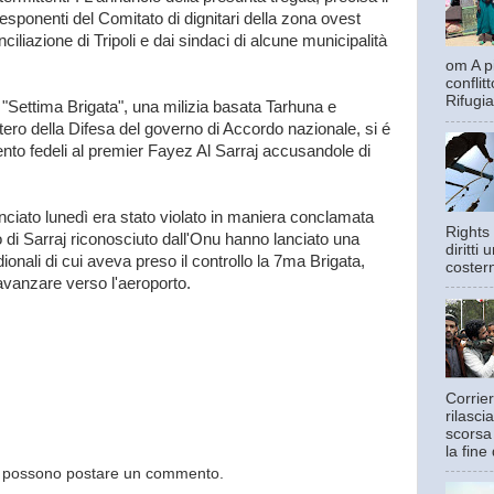
a esponenti del Comitato di dignitari della zona ovest
onciliazione di Tripoli e dai sindaci di alcune municipalità
om A pi
confli
Rifugia
a "Settima Brigata", una milizia basata Tarhuna e
ero della Difesa del governo di Accordo nazionale, si é
to fedeli al premier Fayez Al Sarraj accusandole di
nciato lunedì era stato violato in maniera conclamata
Rights 
o di Sarraj riconosciuto dall'Onu hanno lanciato una
diritti
onali di cui aveva preso il controllo la 7ma Brigata,
costern
avanzare verso l'aeroporto.
Corrier
rilasci
scorsa
la fine 
og possono postare un commento.