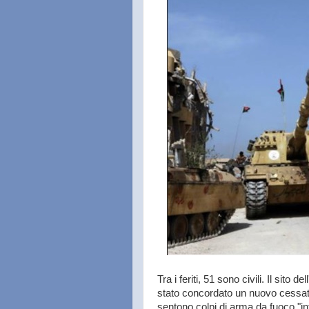
Tra i feriti, 51 sono civili. Il sito d
stato concordato un nuovo cessate
sentono colpi di arma da fuoco "int