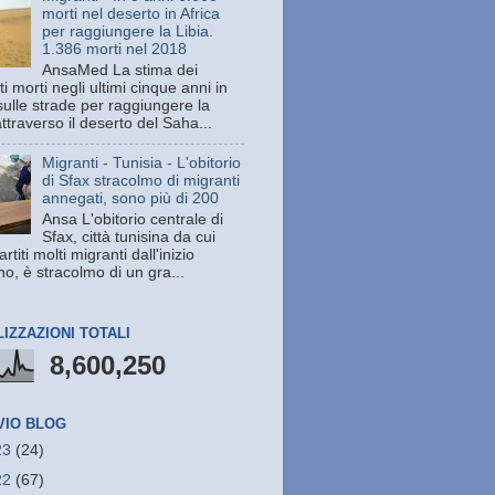
morti nel deserto in Africa
per raggiungere la Libia.
1.386 morti nel 2018
AnsaMed La stima dei
i morti negli ultimi cinque anni in
sulle strade per raggiungere la
attraverso il deserto del Saha...
Migranti - Tunisia - L'obitorio
di Sfax stracolmo di migranti
annegati, sono più di 200
Ansa L'obitorio centrale di
Sfax, città tunisina da cui
rtiti molti migranti dall'inizio
no, è stracolmo di un gra...
LIZZAZIONI TOTALI
8,600,250
VIO BLOG
23
(24)
22
(67)