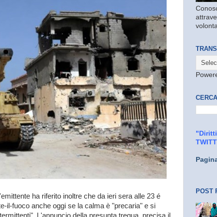
Conosc
attrave
volonta
TRANS
Power
CERCA
"Dirit
TWIT
Pagin
POST 
ell'emittente ha riferito inoltre che da ieri sera alle 23 é
-il-fuoco anche oggi se la calma è "precaria" e si
ermittenti". L'annuncio della presunta tregua, precisa il