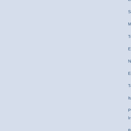
S
M
T
E
N
E
T
I
P
I
B