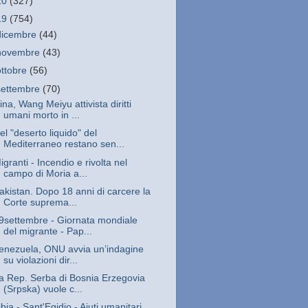
20
(327)
19
(754)
dicembre
(44)
novembre
(43)
ottobre
(56)
settembre
(70)
ina, Wang Meiyu attivista diritti
umani morto in ...
el "deserto liquido" del
Mediterraneo restano sen...
igranti - Incendio e rivolta nel
campo di Moria a...
akistan. Dopo 18 anni di carcere la
Corte suprema...
9settembre - Giornata mondiale
del migrante - Pap...
enezuela, ONU avvia un’indagine
su violazioni dir...
a Rep. Serba di Bosnia Erzegovia
(Srpska) vuole c...
ibia - Sant'Egidio - Aiuti umanitari