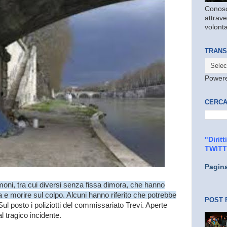
Conosc
attrave
volonta
TRANS
Power
CERCA
"Dirit
TWIT
Pagin
moni, tra cui diversi senza fissa dimora, che hanno
 e morire sul colpo. Alcuni hanno riferito che potrebbe
POST 
ul posto i poliziotti del commissariato Trevi. Aperte
al tragico incidente.