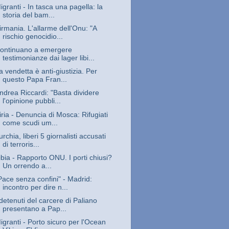
igranti - In tasca una pagella: la
storia del bam...
irmania. L'allarme dell'Onu: "A
rischio genocidio...
ontinuano a emergere
testimonianze dai lager libi...
a vendetta è anti-giustizia. Per
questo Papa Fran...
ndrea Riccardi: "Basta dividere
l'opinione pubbli...
iria - Denuncia di Mosca: Rifugiati
come scudi um...
urchia, liberi 5 giornalisti accusati
di terroris...
ibia - Rapporto ONU. I porti chiusi?
Un orrendo a...
Pace senza confini" - Madrid:
incontro per dire n...
 detenuti del carcere di Paliano
presentano a Pap...
igranti - Porto sicuro per l'Ocean