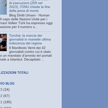
di esecuzioni (209 nel
2023), l'ONU chiede la fine
della pena di morte.
Blog Diritti Umani - Human
Il capo delle Nazioni Unite per i
 umani Volker Türk ha espresso oggi
azione per il numero s...
Turchia: la marcia dei
giornalisti in manette ultima
indecenza del regime
Il Manifesto Venti dei 42
giornalisti contro cui è stato
o un mandato d'arresto ieri portati
unale a Istanbul. Decapitato ...
LIZZAZIONI TOTALI
VIO BLOG
23
(24)
22
(67)
21
(185)