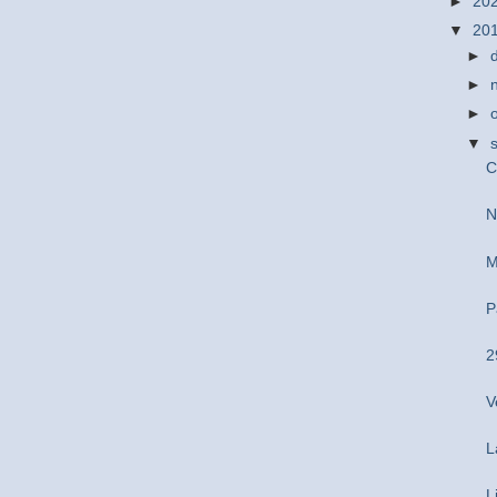
►
20
▼
20
►
►
►
▼
C
N
M
P
2
V
L
L