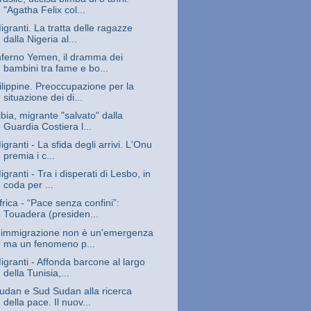
"Agatha Felix col...
igranti. La tratta delle ragazze
dalla Nigeria al...
nferno Yemen, il dramma dei
bambini tra fame e bo...
ilippine. Preoccupazione per la
situazione dei di...
ibia, migrante "salvato" dalla
Guardia Costiera l...
igranti - La sfida degli arrivi. L'Onu
premia i c...
igranti - Tra i disperati di Lesbo, in
coda per ...
frica - “Pace senza confini”:
Touadera (presiden...
'immigrazione non è un'emergenza
ma un fenomeno p...
igranti - Affonda barcone al largo
della Tunisia,...
udan e Sud Sudan alla ricerca
della pace. Il nuov...