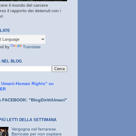
ere il mondo del carcere
rso il rapporto dei detenuti con i
ri
LATE
ed by
Translate
 NEL BLOG
ti Umani-Human Rights" su
TER
a FACEBOOK: "BlogDirittiUmani"
PIÙ LETTI DELLA SETTIMANA
Vergogna nel ferrarese.
Barricate per non ospitare