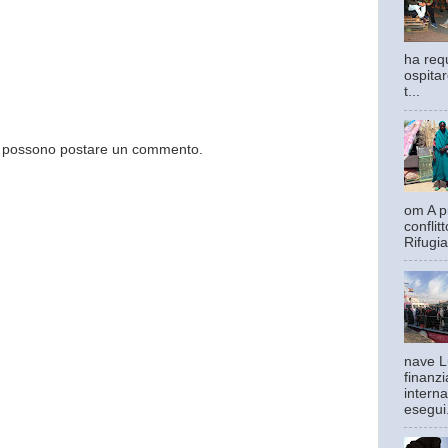
ha requ
ospitar
t...
og possono postare un commento.
om A pi
confli
Rifugia
nave L
finanzi
interna
esegui.