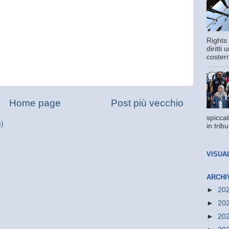
Rights 
diritti
costern
Home page
Post più vecchio
spiccat
m)
in trib
VISUA
ARCHI
►
20
►
20
►
20