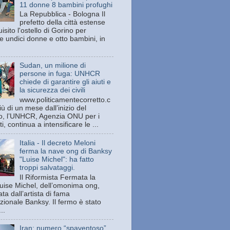
11 donne 8 bambini profughi
La Repubblica - Bologna Il
prefetto della città estense
isito l'ostello di Gorino per
e undici donne e otto bambini, in
Sudan, un milione di
persone in fuga: UNHCR
chiede di garantire gli aiuti e
la sicurezza dei civili
www.politicamentecorretto.c
ù di un mese dall’inizio del
tto, l’UNHCR, Agenzia ONU per i
ti, continua a intensificare le ...
Italia - Il decreto Meloni
ferma la nave ong di Banksy
"Luise Michel": ha fatto
troppi salvataggi.
Il Riformista Fermata la
uise Michel, dell’omonima ong,
ata dall’artista di fama
zionale Banksy. Il fermo è stato
..
Iran: numero “spaventoso”