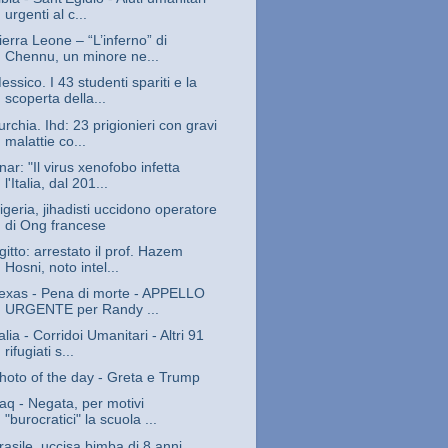
urgenti al c...
ierra Leone – “L’inferno” di
Chennu, un minore ne...
essico. I 43 studenti spariti e la
scoperta della...
urchia. Ihd: 23 prigionieri con gravi
malattie co...
nar: "Il virus xenofobo infetta
l'Italia, dal 201...
igeria, jihadisti uccidono operatore
di Ong francese
gitto: arrestato il prof. Hazem
Hosni, noto intel...
exas - Pena di morte - APPELLO
URGENTE per Randy ...
talia - Corridoi Umanitari - Altri 91
rifugiati s...
hoto of the day - Greta e Trump
raq - Negata, per motivi
"burocratici" la scuola ...
rasile, uccisa bimba di 8 anni.