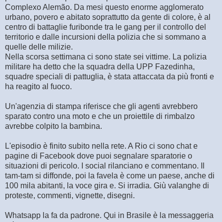
Complexo Alemão. Da mesi questo enorme agglomerato
urbano, povero e abitato soprattutto da gente di colore, è al
centro di battaglie furibonde tra le gang per il controllo del
territorio e dalle incursioni della polizia che si sommano a
quelle delle milizie.
Nella scorsa settimana ci sono state sei vittime. La polizia
militare ha detto che la squadra della UPP Fazedinha,
squadre speciali di pattuglia, è stata attaccata da più fronti e
ha reagito al fuoco.
Un'agenzia di stampa riferisce che gli agenti avrebbero
sparato contro una moto e che un proiettile di rimbalzo
avrebbe colpito la bambina.
L'episodio è finito subito nella rete. A Rio ci sono chat e
pagine di Facebook dove puoi segnalare sparatorie o
situazioni di pericolo. I social rilanciano e commentano. Il
tam-tam si diffonde, poi la favela è come un paese, anche di
100 mila abitanti, la voce gira e. Si irradia. Giù valanghe di
proteste, commenti, vignette, disegni.
Whatsapp la fa da padrone. Qui in Brasile è la messaggeria