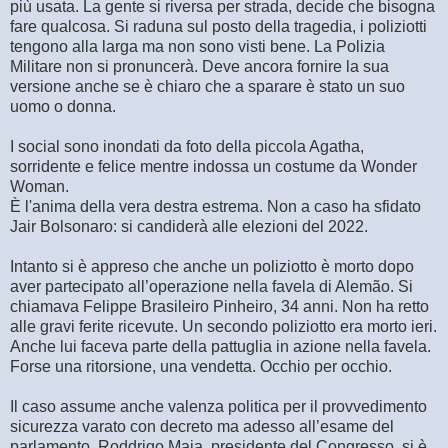
più usata. La gente si riversa per strada, decide che bisogna
fare qualcosa. Si raduna sul posto della tragedia, i poliziotti
tengono alla larga ma non sono visti bene. La Polizia
Militare non si pronuncerà. Deve ancora fornire la sua
versione anche se è chiaro che a sparare è stato un suo
uomo o donna.
I social sono inondati da foto della piccola Agatha,
sorridente e felice mentre indossa un costume da Wonder
Woman.
È l'anima della vera destra estrema. Non a caso ha sfidato
Jair Bolsonaro: si candiderà alle elezioni del 2022.
Intanto si è appreso che anche un poliziotto è morto dopo
aver partecipato all’operazione nella favela di Alemão. Si
chiamava Felippe Brasileiro Pinheiro, 34 anni. Non ha retto
alle gravi ferite ricevute. Un secondo poliziotto era morto ieri.
Anche lui faceva parte della pattuglia in azione nella favela.
Forse una ritorsione, una vendetta. Occhio per occhio.
Il caso assume anche valenza politica per il provvedimento
sicurezza varato con decreto ma adesso all’esame del
parlamento. Roddrigo Maia, presidente del Congresso, si è