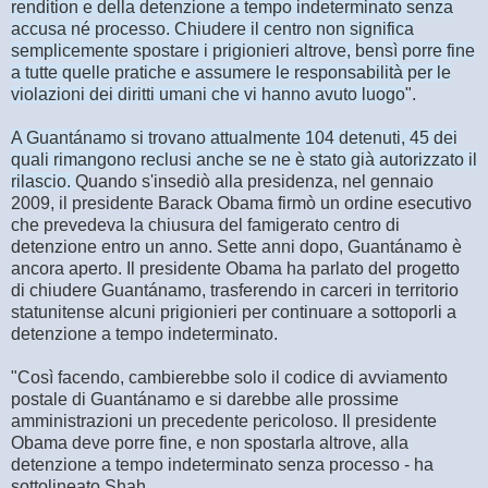
rendition e della detenzione a tempo indeterminato senza
accusa né processo. Chiudere il centro non significa
semplicemente spostare i prigionieri altrove, bensì porre fine
a tutte quelle pratiche e assumere le responsabilità per le
violazioni dei diritti umani che vi hanno avuto luogo
".
A Guantánamo si trovano attualmente 104 detenuti, 45 dei
quali rimangono reclusi anche se ne è stato già autorizzato il
rilascio.
Quando s'insediò alla presidenza, nel gennaio
2009, il presidente Barack Obama firmò un ordine esecutivo
che prevedeva la chiusura del famigerato centro di
detenzione entro un anno. Sette anni dopo, Guantánamo è
ancora aperto. Il presidente Obama ha parlato del progetto
di chiudere Guantánamo, trasferendo in carceri in territorio
statunitense alcuni prigionieri per continuare a sottoporli a
detenzione a tempo indeterminato.
"Così facendo, cambierebbe solo il codice di avviamento
postale di Guantánamo e si darebbe alle prossime
amministrazioni un precedente pericoloso. Il presidente
Obama deve porre fine, e non spostarla altrove, alla
detenzione a tempo indeterminato senza processo - ha
sottolineato Shah.