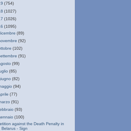
19
(754)
18
(1027)
17
(1026)
16
(1095)
dicembre
(89)
novembre
(92)
ottobre
(102)
settembre
(91)
agosto
(99)
luglio
(85)
giugno
(82)
maggio
(94)
aprile
(77)
marzo
(91)
febbraio
(93)
gennaio
(100)
etition against the Death Penalty in
Belarus - Sign