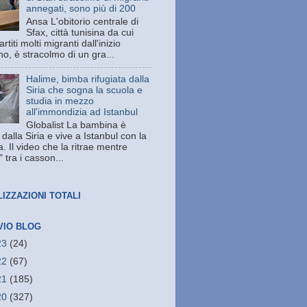
annegati, sono più di 200
Ansa L'obitorio centrale di
Sfax, città tunisina da cui
rtiti molti migranti dall'inizio
no, è stracolmo di un gra...
Halime, bimba rifugiata dalla
Siria che sogna la scuola e
studia in mezzo
all'immondizia ad Istanbul
Globalist La bambina è
 dalla Siria e vive a Istanbul con la
a. Il video che la ritrae mentre
" tra i casson...
LIZZAZIONI TOTALI
VIO BLOG
23
(24)
22
(67)
21
(185)
20
(327)