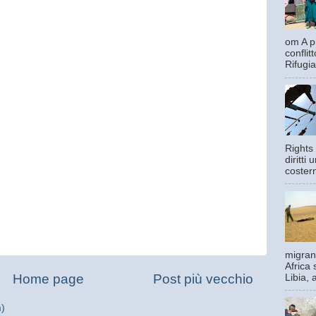
om A pi
confli
Rifugia
Rights 
diritti
costern
migrant
Africa 
Home page
Post più vecchio
Libia, 
m)