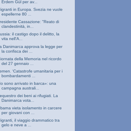
Erdem Gül per av...
igranti in Europa. Svezia ne vuole
espellerne 80 ...
residente Cassazione: "Reato di
clandestinità, in...
ussia: il castigo dopo il delitto, la
vita nell'A...
a Danimarca approva la legge per
la confisca dei ...
iornata della Memoria nel ricordo
del 27 gennaio ...
emen. ‘Catastrofe umanitaria per i
bombardamenti ...
Io sono arrivato in barca»: una
campagna australi...
equestro dei beni ai rifugiati. La
Danimarca vota...
bama vieta isolamento in carcere
per giovani con ...
igranti, il viaggio drammatico tra
gelo e neve a ...