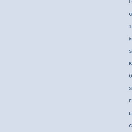
I
G
1
I
S
B
U
S
F
L
C