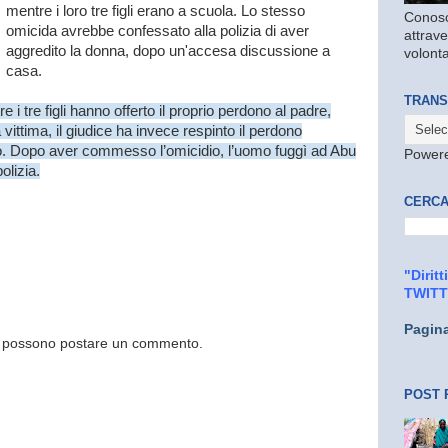
mentre i loro tre figli erano a scuola. Lo stesso
Conosc
omicida avrebbe confessato alla polizia di aver
attrave
aggredito la donna, dopo un'accesa discussione a
volonta
casa.
TRANS
e i tre figli hanno offerto il proprio perdono al padre,
a vittima, il giudice ha invece respinto il perdono
to. Dopo aver commesso l’omicidio, l’uomo fuggì ad Abu
Power
olizia.
CERCA
"Dirit
TWIT
Pagin
og possono postare un commento.
POST 