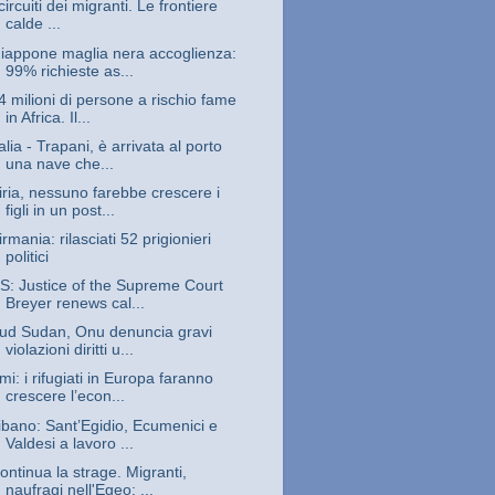
 circuiti dei migranti. Le frontiere
calde ...
iappone maglia nera accoglienza:
99% richieste as...
4 milioni di persone a rischio fame
in Africa. Il...
talia - Trapani, è arrivata al porto
una nave che...
iria, nessuno farebbe crescere i
figli in un post...
irmania: rilasciati 52 prigionieri
politici
S: Justice of the Supreme Court
Breyer renews cal...
ud Sudan, Onu denuncia gravi
violazioni diritti u...
mi: i rifugiati in Europa faranno
crescere l’econ...
ibano: Sant’Egidio, Ecumenici e
Valdesi a lavoro ...
ontinua la strage. Migranti,
naufragi nell'Egeo: ...