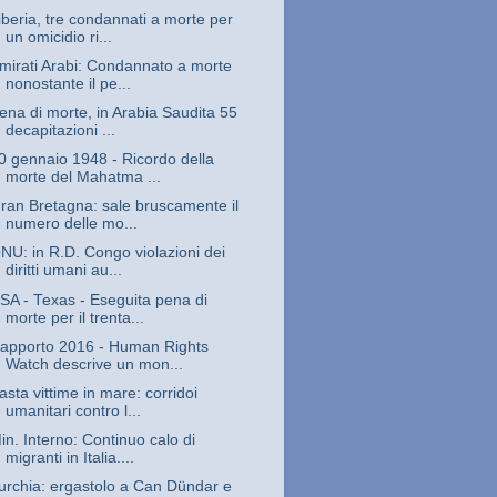
iberia, tre condannati a morte per
un omicidio ri...
mirati Arabi: Condannato a morte
nonostante il pe...
ena di morte, in Arabia Saudita 55
decapitazioni ...
0 gennaio 1948 - Ricordo della
morte del Mahatma ...
ran Bretagna: sale bruscamente il
numero delle mo...
NU: in R.D. Congo violazioni dei
diritti umani au...
SA - Texas - Eseguita pena di
morte per il trenta...
apporto 2016 - Human Rights
Watch descrive un mon...
asta vittime in mare: corridoi
umanitari contro l...
in. Interno: Continuo calo di
migranti in Italia....
urchia: ergastolo a Can Dündar e