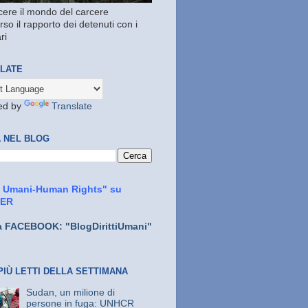
ere il mondo del carcere
rso il rapporto dei detenuti con i
ri
LATE
ed by
Translate
 NEL BLOG
ti Umani-Human Rights" su
TER
a FACEBOOK: "BlogDirittiUmani"
PIÙ LETTI DELLA SETTIMANA
Sudan, un milione di
persone in fuga: UNHCR