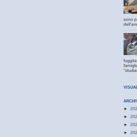
sono pa
dell'an
fuggita
famigli
"studia
VISUA
ARCHI
►
20
►
20
►
20
►
20