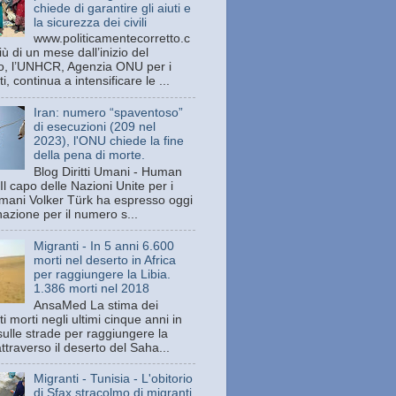
chiede di garantire gli aiuti e
la sicurezza dei civili
www.politicamentecorretto.c
ù di un mese dall’inizio del
tto, l’UNHCR, Agenzia ONU per i
ti, continua a intensificare le ...
Iran: numero “spaventoso”
di esecuzioni (209 nel
2023), l'ONU chiede la fine
della pena di morte.
Blog Diritti Umani - Human
Il capo delle Nazioni Unite per i
 umani Volker Türk ha espresso oggi
azione per il numero s...
Migranti - In 5 anni 6.600
morti nel deserto in Africa
per raggiungere la Libia.
1.386 morti nel 2018
AnsaMed La stima dei
i morti negli ultimi cinque anni in
sulle strade per raggiungere la
attraverso il deserto del Saha...
Migranti - Tunisia - L'obitorio
di Sfax stracolmo di migranti