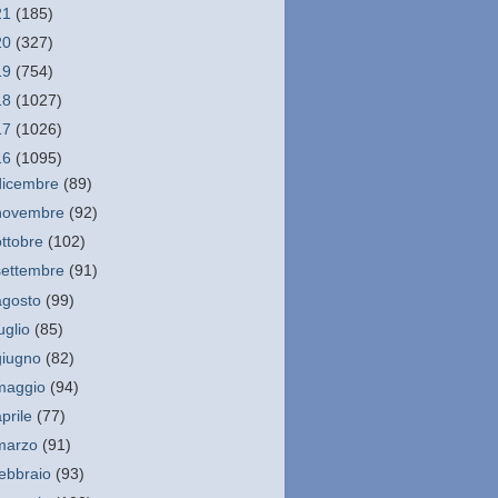
21
(185)
20
(327)
19
(754)
18
(1027)
17
(1026)
16
(1095)
dicembre
(89)
novembre
(92)
ottobre
(102)
settembre
(91)
agosto
(99)
luglio
(85)
giugno
(82)
maggio
(94)
aprile
(77)
marzo
(91)
febbraio
(93)