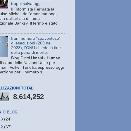
troppi salvataggi.
Il Riformista Fermata la
uise Michel, dell’omonima ong,
ata dall’artista di fama
zionale Banksy. Il fermo è stato
..
Iran: numero “spaventoso”
di esecuzioni (209 nel
2023), l'ONU chiede la fine
della pena di morte.
Blog Diritti Umani - Human
Il capo delle Nazioni Unite per i
 umani Volker Türk ha espresso oggi
azione per il numero s...
LIZZAZIONI TOTALI
8,614,252
VIO BLOG
23
(24)
22
(67)