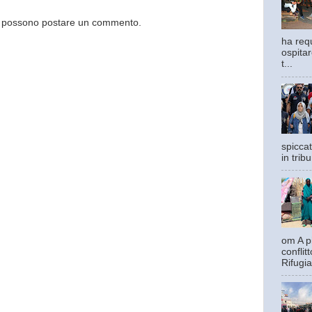
og possono postare un commento.
ha requ
ospitar
t...
spiccat
in trib
om A pi
confli
Rifugia