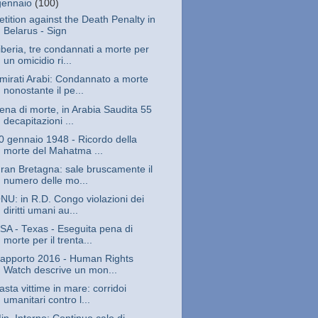
gennaio
(100)
etition against the Death Penalty in
Belarus - Sign
iberia, tre condannati a morte per
un omicidio ri...
mirati Arabi: Condannato a morte
nonostante il pe...
ena di morte, in Arabia Saudita 55
decapitazioni ...
0 gennaio 1948 - Ricordo della
morte del Mahatma ...
ran Bretagna: sale bruscamente il
numero delle mo...
NU: in R.D. Congo violazioni dei
diritti umani au...
SA - Texas - Eseguita pena di
morte per il trenta...
apporto 2016 - Human Rights
Watch descrive un mon...
asta vittime in mare: corridoi
umanitari contro l...