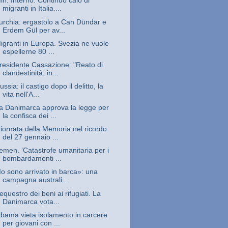
in. Interno: Continuo calo di
migranti in Italia....
urchia: ergastolo a Can Dündar e
Erdem Gül per av...
igranti in Europa. Svezia ne vuole
espellerne 80 ...
residente Cassazione: "Reato di
clandestinità, in...
ussia: il castigo dopo il delitto, la
vita nell'A...
a Danimarca approva la legge per
la confisca dei ...
iornata della Memoria nel ricordo
del 27 gennaio ...
emen. ‘Catastrofe umanitaria per i
bombardamenti ...
Io sono arrivato in barca»: una
campagna australi...
equestro dei beni ai rifugiati. La
Danimarca vota...
bama vieta isolamento in carcere
per giovani con ...