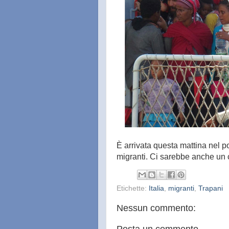
È arrivata questa mattina nel p
migranti. Ci sarebbe anche un
Etichette:
Italia
,
migranti
,
Trapani
Nessun commento:
Posta un commento