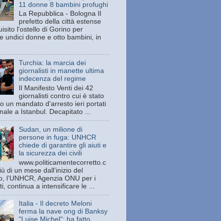
11 donne 8 bambini profughi
La Repubblica - Bologna Il
prefetto della città estense
isito l'ostello di Gorino per
e undici donne e otto bambini, in
Turchia: la marcia dei
giornalisti in manette ultima
indecenza del regime
Il Manifesto Venti dei 42
giornalisti contro cui è stato
o un mandato d'arresto ieri portati
unale a Istanbul. Decapitato ...
Sudan, un milione di
persone in fuga: UNHCR
chiede di garantire gli aiuti e
la sicurezza dei civili
www.politicamentecorretto.c
ù di un mese dall’inizio del
tto, l’UNHCR, Agenzia ONU per i
ti, continua a intensificare le ...
Italia - Il decreto Meloni
ferma la nave ong di Banksy
"Luise Michel": ha fatto