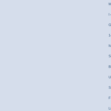
M
I
G
1
I
S
B
U
S
F
L