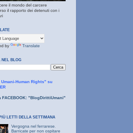
ere il mondo del carcere
rso il rapporto dei detenuti con i
ri
LATE
ed by
Translate
 NEL BLOG
ti Umani-Human Rights" su
TER
a FACEBOOK: "BlogDirittiUmani"
PIÙ LETTI DELLA SETTIMANA
Vergogna nel ferrarese.
Barricate per non ospitare