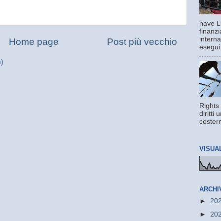
nave L
finanzi
interna
Home page
Post più vecchio
esegui.
m)
Rights 
diritti
costern
VISUA
ARCHI
►
20
►
20