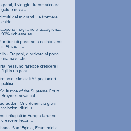
igranti, il viaggio drammatico tra
gelo e neve a ...
 circuiti dei migranti. Le frontiere
calde ...
iappone maglia nera accoglienza:
99% richieste as...
4 milioni di persone a rischio fame
in Africa. Il...
talia - Trapani, è arrivata al porto
una nave che...
iria, nessuno farebbe crescere i
figli in un post...
irmania: rilasciati 52 prigionieri
politici
S: Justice of the Supreme Court
Breyer renews cal...
ud Sudan, Onu denuncia gravi
violazioni diritti u...
mi: i rifugiati in Europa faranno
crescere l’econ...
ibano: Sant’Egidio, Ecumenici e