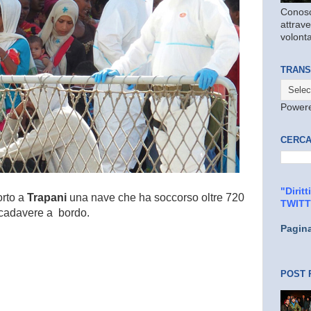
Conosc
attrave
volonta
TRANS
Power
CERCA
"Dirit
orto a
Trapani
una nave che ha soccorso oltre 720
TWIT
 cadavere a bordo.
Pagin
POST 