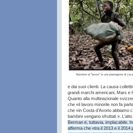
Bambino al "lavoro" in una piantagione di cac
e dai suoi clienti. La causa colletti
grandi marchi americani, Mars e 
Quanto alla multinazionale svizze
che «il lavoro minorile non fa part
che «in Costa d’Avorio abbiamo cre
bambini vengano sfruttati ». L’atto
Berman é, tuttavia, implacabile. In
afferma che «tra il 2013 e il 2014 