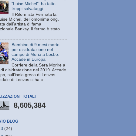
"Luise Michel": ha fatto
troppi salvataggi.
Il Riformista Fermata la
uise Michel, dell’omonima ong,
ata dall’artista di fama
zionale Banksy. Il fermo è stato
..
Bambino di 9 mesi morto
per disidratazione nel
campo di Moria a Lesbo.
Accade in Europa
Corriere della Sera Morire a
 di disidratazione nel 2019. Accade
pa, sull’isola greca di Lesvos.
dale di Lesvos ci ha c...
LIZZAZIONI TOTALI
8,605,384
VIO BLOG
23
(24)