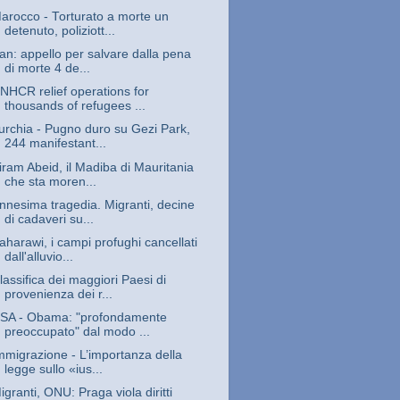
arocco - Torturato a morte un
detenuto, poliziott...
ran: appello per salvare dalla pena
di morte 4 de...
NHCR relief operations for
thousands of refugees ...
urchia - Pugno duro su Gezi Park,
244 manifestant...
iram Abeid, il Madiba di Mauritania
che sta moren...
nnesima tragedia. Migranti, decine
di cadaveri su...
aharawi, i campi profughi cancellati
dall'alluvio...
lassifica dei maggiori Paesi di
provenienza dei r...
SA - Obama: "profondamente
preoccupato" dal modo ...
mmigrazione - L’importanza della
legge sullo «ius...
igranti, ONU: Praga viola diritti