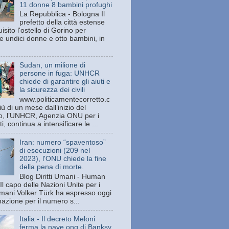
11 donne 8 bambini profughi
La Repubblica - Bologna Il
prefetto della città estense
isito l'ostello di Gorino per
e undici donne e otto bambini, in
Sudan, un milione di
persone in fuga: UNHCR
chiede di garantire gli aiuti e
la sicurezza dei civili
www.politicamentecorretto.c
ù di un mese dall’inizio del
tto, l’UNHCR, Agenzia ONU per i
ti, continua a intensificare le ...
Iran: numero “spaventoso”
di esecuzioni (209 nel
2023), l'ONU chiede la fine
della pena di morte.
Blog Diritti Umani - Human
Il capo delle Nazioni Unite per i
 umani Volker Türk ha espresso oggi
azione per il numero s...
Italia - Il decreto Meloni
ferma la nave ong di Banksy