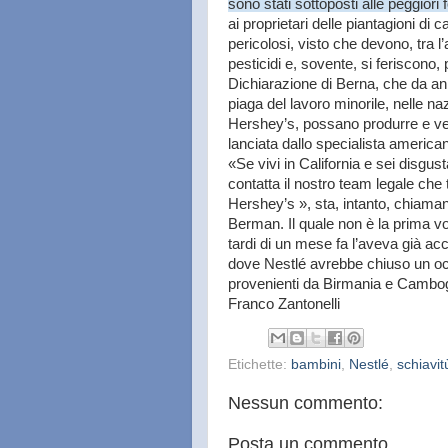
sono stati sottoposti alle peggiori
ai proprietari delle piantagioni di
pericolosi, visto che devono, tra 
pesticidi e, sovente, si feriscono
Dichiarazione di Berna, che da anni
piaga del lavoro minorile, nelle n
Hershey’s, possano produrre e vend
lanciata dallo specialista american
«Se vivi in California e sei disgus
contatta il nostro team legale che
Hershey’s », sta, intanto, chiamand
Berman. Il quale non è la prima vo
tardi di un mese fa l’aveva già acc
dove Nestlé avrebbe chiuso un occh
provenienti da Birmania e Cambogia
Franco Zantonelli
Etichette:
bambini
,
Nestlé
,
schiavit
Nessun commento:
Posta un commento