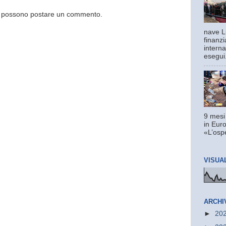
og possono postare un commento.
nave L
finanzi
interna
esegui.
9 mesi
in Euro
«L’ospe
VISUA
ARCHI
►
20