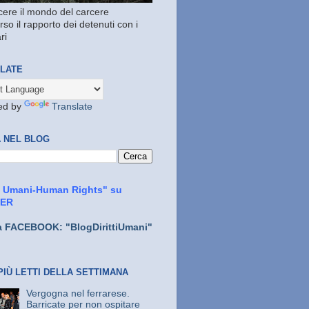
ere il mondo del carcere
rso il rapporto dei detenuti con i
ri
LATE
ed by
Translate
 NEL BLOG
ti Umani-Human Rights" su
TER
a FACEBOOK: "BlogDirittiUmani"
PIÙ LETTI DELLA SETTIMANA
Vergogna nel ferrarese.
Barricate per non ospitare