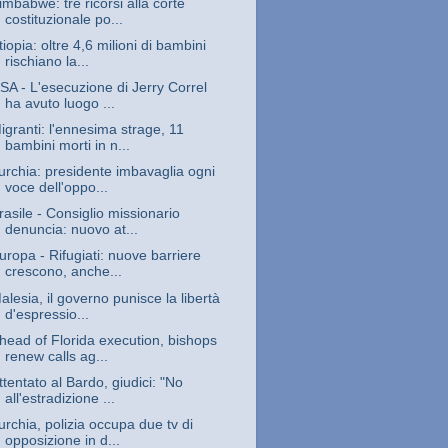
imbabwe: tre ricorsi alla corte
costituzionale po...
tiopia: oltre 4,6 milioni di bambini
rischiano la...
SA - L'esecuzione di Jerry Correl
ha avuto luogo ...
igranti: l'ennesima strage, 11
bambini morti in n...
urchia: presidente imbavaglia ogni
voce dell'oppo...
rasile - Consiglio missionario
denuncia: nuovo at...
uropa - Rifugiati: nuove barriere
crescono, anche...
alesia, il governo punisce la libertà
d'espressio...
head of Florida execution, bishops
renew calls ag...
ttentato al Bardo, giudici: "No
all'estradizione ...
urchia, polizia occupa due tv di
opposizione in d...