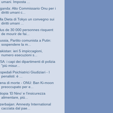
umani. Imposta ...
ganda: Alto Commissario Onu per i
diritti umani c...
lla Dieta di Tokyo un convegno sui
diritti umani ...
lus de 30 000 personnes risquent
de mourir de fai...
ussia, Partito comunista a Putin:
sospendere la m...
akistan: ieri 5 impiccagioni,
numero esecuzioni s...
SA: i capi dei dipartimenti di polizia
"più misur...
spedali Psichiatrici Giudiziari - I
penalisti: è ...
ena di morte - ONU: Ban Ki-moon
preoccupato per e...
tiopia ‘El Nino’ e l’insicurezza
alimentare, più...
zerbaijan: Amnesty International
cacciata dal pae...