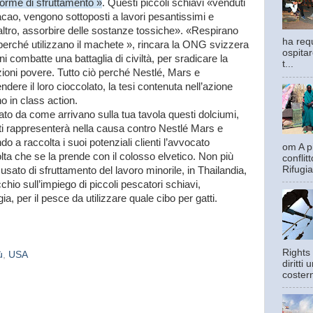
 forme di sfruttamento »
. Questi piccoli schiavi «venduti
 cacao, vengono sottoposti a lavori pesantissimi e
l’altro, assorbire delle sostanze tossiche». «Respirano
ha requ
, perché utilizzano il machete », rincara la ONG svizzera
ospitar
 combatte una battaglia di civiltà, per sradicare la
t...
azioni povere. Tutto ciò perché Nestlé, Mars e
ere il loro cioccolato, la tesi contenuta nell’azione
o in class action.
tato da come arrivano sulla tua tavola questi dolciumi,
 ti rappresenterà nella causa contro Nestlé Mars e
o a raccolta i suoi potenziali clienti l’avvocato
om A pi
lta che se la prende con il colosso elvetico. Non più
confli
Rifugia
usato di sfruttamento del lavoro minorile, in Thailandia,
io sull’impiego di piccoli pescatori schiavi,
, per il pesce da utilizzare quale cibo per gatti.
Rights 
ù
,
USA
diritti
costern