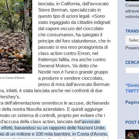
lanciata, in California, dall’avvocato
Conosc
Steve Berman, specializzato in
attrave
questo tipo di azioni legali. «Sono
volonta
stato ingaggiato da cittadini indignati
dal sapore oscuro del cioccolato
TRANS
che consumano», ha spiegato il
principe del foro statunitense, che in
passato si era reso protagonista di
Power
class action contro Enron, nel
frattempo fallita, ma anche contro
CERCA
General Motors. Va detto che
Nestlé non è l’unico grande gruppo
a produrre e vendere cioccolato,
ao in Costa d'Avorio
preso di mira dall’avvocato Berman
"Dirit
va, infatti, è stata lanciata anche nei confronti di due
TWIT
Hershey’s.
Pagin
ra dell’alimentazione smentisce le accuse, dichiarando
e della nostra filosofia aziendale». E quindi aggiunge
ato un sistema di controlli, proprio per evitare che i
 d’accusa della class action, lanciata dall’
avvocato
POST 
 effetti, basandosi su un rapporto delle Nazioni Unite,
più di un milione e 100 mila bambini, in Costa d’Avorio,