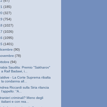
22
(67)
21
(185)
20
(327)
19
(754)
18
(1027)
17
(1026)
16
(1095)
15
(1401)
dicembre
(90)
novembre
(78)
ottobre
(94)
rabia Saudita: Premio "Sakharov"
a Raif Badawi, i...
aldive - La Corte Suprema ribalta
la condanna all...
ndrea Riccardi sulla Siria rilancia
l'appello: “A...
tranieri criminali? Meno degli
italiani e con rea...