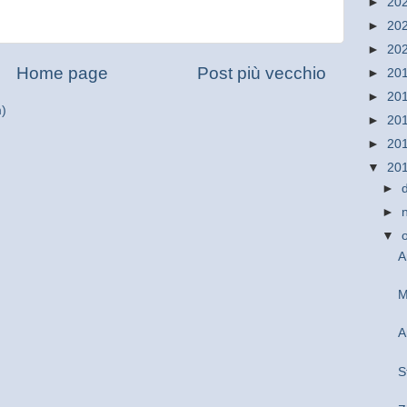
►
20
►
20
►
20
Home page
Post più vecchio
►
20
►
20
m)
►
20
►
20
▼
20
►
►
▼
A
M
A
S