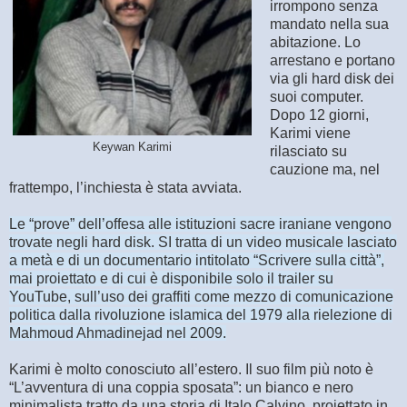
irrompono senza
mandato nella sua
abitazione. Lo
arrestano e portano
via gli hard disk dei
suoi computer.
Dopo 12 giorni,
Karimi viene
Keywan Karimi
rilasciato su
cauzione ma, nel
frattempo, l’inchiesta è stata avviata.
Le “prove” dell’offesa alle istituzioni sacre iraniane vengono
trovate negli hard disk. SI tratta di un video musicale lasciato
a metà e di un documentario intitolato “Scrivere sulla città”,
mai proiettato e di cui è disponibile solo il trailer su
YouTube, sull’uso dei graffiti come mezzo di comunicazione
politica dalla rivoluzione islamica del 1979 alla rielezione di
Mahmoud Ahmadinejad nel 2009.
Karimi è molto conosciuto all’estero. Il suo film più noto è
“L’avventura di una coppia sposata”: un bianco e nero
minimalista tratto da una storia di Italo Calvino, proiettato in