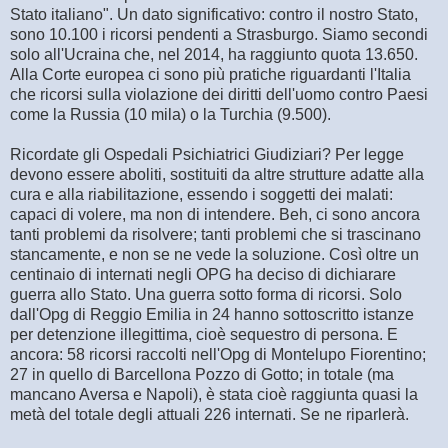
Stato italiano". Un dato significativo: contro il nostro Stato,
sono 10.100 i ricorsi pendenti a Strasburgo. Siamo secondi
solo all'Ucraina che, nel 2014, ha raggiunto quota 13.650.
Alla Corte europea ci sono più pratiche riguardanti l'Italia
che ricorsi sulla violazione dei diritti dell'uomo contro Paesi
come la Russia (10 mila) o la Turchia (9.500).
Ricordate gli Ospedali Psichiatrici Giudiziari? Per legge
devono essere aboliti, sostituiti da altre strutture adatte alla
cura e alla riabilitazione, essendo i soggetti dei malati:
capaci di volere, ma non di intendere. Beh, ci sono ancora
tanti problemi da risolvere; tanti problemi che si trascinano
stancamente, e non se ne vede la soluzione. Così oltre un
centinaio di internati negli OPG ha deciso di dichiarare
guerra allo Stato. Una guerra sotto forma di ricorsi. Solo
dall'Opg di Reggio Emilia in 24 hanno sottoscritto istanze
per detenzione illegittima, cioè sequestro di persona. E
ancora: 58 ricorsi raccolti nell'Opg di Montelupo Fiorentino;
27 in quello di Barcellona Pozzo di Gotto; in totale (ma
mancano Aversa e Napoli), è stata cioè raggiunta quasi la
metà del totale degli attuali 226 internati. Se ne riparlerà.