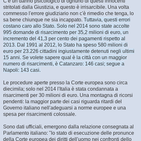
C'è un danno psicologico di ognuno di questi innocenti
stritolati dalla Giustizia, e questo è irrisarcibile. Una volta
commesso l'errore giudiziario non c'è rimedio che tenga, lo
sa bene chiunque ne sia incappato.
Tuttavia, questi errori
costano caro allo Stato. Solo nel 2014 sono state accolte
995 domande di risarcimento per 35,2 milioni di euro, un
incremento del 41,3 per cento dei pagamenti rispetto al
2013. Dal 1991 al 2012, lo Stato ha speso 580 milioni di
euro per 23.226 cittadini ingiustamente detenuti negli ultimi
15 anni. Se volete sapere qual è la città con un maggior
numero di risarcimenti, è Catanzaro: 146 casi; segue a
Napoli: 143 casi.
Le procedure aperte presso la Corte europea sono circa
diecimila; solo nel 2014 l'Italia è stata condannata a
risarcimenti per 30 milioni di euro. Una montagna di ricorsi
pendenti: la maggior parte dei casi riguarda ritardi del
Governo italiano nell'adeguarsi a norme europee e una
spesa per risarcimenti colossale.
Sono dati ufficiali, emergono dalla relazione consegnata al
Parlamento italiano: "lo stato di esecuzione delle pronunce
della Corte europea dei diritti dell'uomo nei confronti dello