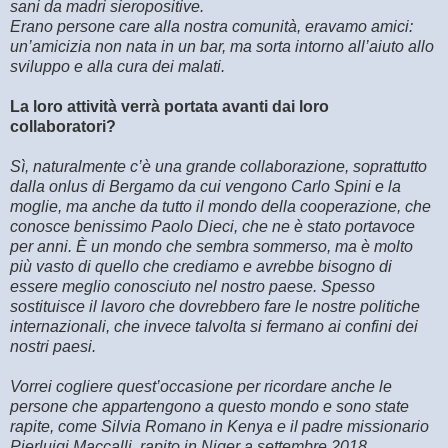
sani da madri sieropositive.
Erano persone care alla nostra comunità, eravamo amici:
un’amicizia non nata in un bar, ma sorta intorno all’aiuto allo
sviluppo e alla cura dei malati.
La loro attività verrà portata avanti dai loro
collaboratori?
Sì, naturalmente c’è una grande collaborazione, soprattutto
dalla onlus di Bergamo da cui vengono Carlo Spini e la
moglie, ma anche da tutto il mondo della cooperazione, che
conosce benissimo Paolo Dieci, che ne è stato portavoce
per anni. È un mondo che sembra sommerso, ma è molto
più vasto di quello che crediamo e avrebbe bisogno di
essere meglio conosciuto nel nostro paese. Spesso
sostituisce il lavoro che dovrebbero fare le nostre politiche
internazionali, che invece talvolta si fermano ai confini dei
nostri paesi.
Vorrei cogliere quest’occasione per ricordare anche le
persone che appartengono a questo mondo e sono state
rapite, come Silvia Romano in Kenya e il padre missionario
Pierluigi Maccalli, rapito in Niger a settembre 2018.