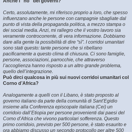
Anche i “no” dei governi?
Certo, assolutamente, mi riferisco proprio a loro, che spesso
influenzano anche le persone con campagnie sbagliate dal
punto di vista della propaganda politica, a mezzo stampa o
dei social media. Anzi, mi rallegro che il vostro lavoro sia
veramente controcorrente, di vera informazione. Dobbiamo
dare alla gente la possibilità di dire “sì”. I corridoi umanitari
sono stati questo: tante persone che si ribellano
pacificamente a questo clima di chiusura. Ci sono famiglie,
persone, associazioni, parrocchie, che attraverso
l’accoglienza hanno risposto a un altro grande problema,
quello dell’integrazione.
Può dirci qualcosa in più sui nuovi corridoi umanitari col
Corno d’Africa?
Analogamente a quelli con il Libano, è stato proposto al
governo italiano da parte della comunità di Sant’Egidio
insieme alla Conferenza episcopale italiana (Cei) un
corridoio dall’Etiopia per persone provenienti dai paesi del
Corno d’Africa che vivono particolari sofferenza. Questo
primo corridoio, previsto per 500 persone, è stato esaurito e
ora abbiamo discusso un secondo protocollo per altre 500