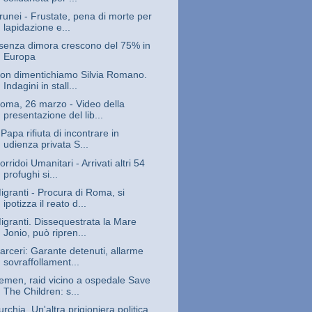
runei - Frustate, pena di morte per
lapidazione e...
 senza dimora crescono del 75% in
Europa
on dimentichiamo Silvia Romano.
Indagini in stall...
oma, 26 marzo - Video della
presentazione del lib...
l Papa rifiuta di incontrare in
udienza privata S...
orridoi Umanitari - Arrivati altri 54
profughi si...
igranti - Procura di Roma, si
ipotizza il reato d...
igranti. Dissequestrata la Mare
Jonio, può ripren...
arceri: Garante detenuti, allarme
sovraffollament...
emen, raid vicino a ospedale Save
The Children: s...
urchia. Un'altra prigioniera politica