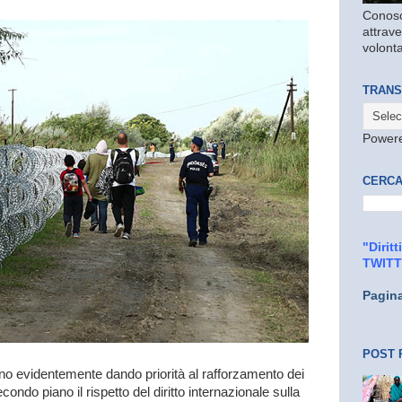
Conosc
attrave
volonta
TRANS
Power
CERCA
"Dirit
TWIT
Pagin
POST 
no evidentemente dando priorità al rafforzamento dei
econdo piano il rispetto del diritto internazionale sulla