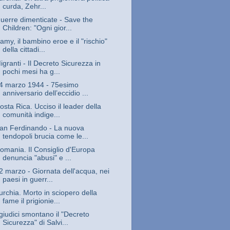
curda, Zehr...
uerre dimenticate - Save the
Children: "Ogni gior...
amy, il bambino eroe e il "rischio"
della cittadi...
igranti - Il Decreto Sicurezza in
pochi mesi ha g...
4 marzo 1944 - 75esimo
anniversario dell’eccidio ...
osta Rica. Ucciso il leader della
comunità indige...
an Ferdinando - La nuova
tendopoli brucia come le...
omania. Il Consiglio d'Europa
denuncia "abusi" e ...
2 marzo - Giornata dell'acqua, nei
paesi in guerr...
urchia. Morto in sciopero della
fame il prigionie...
 giudici smontano il "Decreto
Sicurezza" di Salvi...