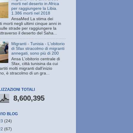
morti nel deserto in Africa
per raggiungere la Libia.
1.386 morti nel 2018
AnsaMed La stima dei
i morti negli ultimi cinque anni in
sulle strade per raggiungere la
attraverso il deserto del Saha...
Migranti - Tunisia - L'obitorio
di Sfax stracolmo di migranti
annegati, sono più di 200
Ansa L'obitorio centrale di
Sfax, città tunisina da cui
rtiti molti migranti dall'inizio
no, è stracolmo di un gra...
LIZZAZIONI TOTALI
8,600,395
VIO BLOG
23
(24)
22
(67)