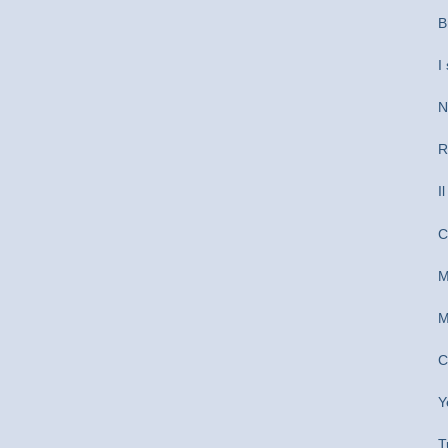
B
I
N
R
I
C
M
M
C
Y
T