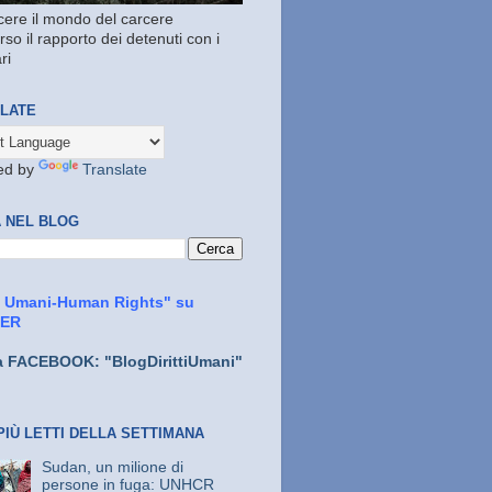
ere il mondo del carcere
rso il rapporto dei detenuti con i
ri
LATE
ed by
Translate
 NEL BLOG
ti Umani-Human Rights" su
TER
a FACEBOOK: "BlogDirittiUmani"
PIÙ LETTI DELLA SETTIMANA
Sudan, un milione di
persone in fuga: UNHCR