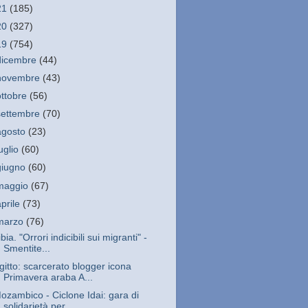
21
(185)
20
(327)
19
(754)
dicembre
(44)
novembre
(43)
ottobre
(56)
settembre
(70)
agosto
(23)
luglio
(60)
giugno
(60)
maggio
(67)
aprile
(73)
marzo
(76)
ibia. "Orrori indicibili sui migranti" -
Smentite...
gitto: scarcerato blogger icona
Primavera araba A...
ozambico - Ciclone Idai: gara di
solidarietà per ...