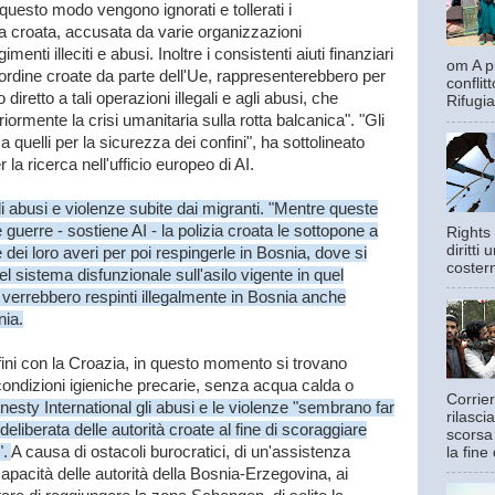
n questo modo vengono ignorati e tollerati i
ia croata, accusata da varie organizzazioni
menti illeciti e abusi. Inoltre i consistenti aiuti finanziari
om A pi
ell'ordine croate da parte dell'Ue, rappresenterebbero per
confli
iretto a tali operazioni illegali e agli abusi, che
Rifugia
iormente la crisi umanitaria sulla rotta balcanica". "Gli
 a quelli per la sicurezza dei confini", ha sottolineato
a ricerca nell'ufficio europeo di AI.
i abusi e violenze subite dai migranti. "Mentre queste
guerre - sostiene AI - la polizia croata le sottopone a
Rights 
diritti
e dei loro averi per poi respingerle in Bosnia, dove si
costern
el sistema disfunzionale sull'asilo vigente in quel
a verrebbero respinti illegalmente in Bosnia anche
nia.
nfini con la Croazia, in questo momento si trovano
 condizioni igieniche precarie, senza acqua calda o
Corrier
sty International gli abusi e le violenze "sembrano far
rilasci
deliberata delle autorità croate al fine di scoraggiare
scorsa
".
A causa di ostacoli burocratici, di un'assistenza
la fine 
capacità delle autorità della Bosnia-Erzegovina, ai