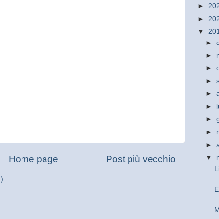
►
20
►
20
▼
20
►
►
►
►
►
►
►
►
►
▼
Home page
Post più vecchio
L
m)
E
M