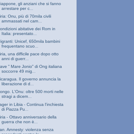
iappone, gli anziani che si fanno
arrestare per c...
iria: Onu, più di 70mila civili
ammassati nel cam...
ondizioni abitative dei Rom in
Italia: presentato...
igranti: Unicef, 650mila bambini
frequentano scuo...
iria, una difficile pace dopo otto
anni di guerr...
ave " Mare Jonio" di Ong italiana
soccorre 49 mig...
icaragua. Il governo annuncia la
liberazione di d...
ongo. L'Onu: oltre 500 morti nelle
stragi a dicem...
ager in Libia - Continua l'inchiesta
di Piazza Pu...
iria - Ottavo anniversario della
guerra che non è...
ran. Amnesty: violenza senza