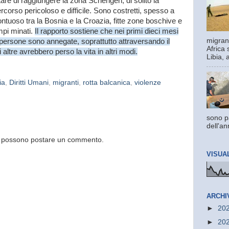
tare di raggiungere la zona Schengen, di solito la
ercorso pericoloso e difficile. Sono costretti, spesso a
ontuoso tra la Bosnia e la Croazia, fitte zone boschive e
mpi minati.
Il rapporto sostiene che nei primi dieci mesi
migrant
persone sono annegate, soprattutto attraversando il
Africa 
altre avrebbero perso la vita in altri modi.
Libia, 
ia
,
Diritti Umani
,
migranti
,
rotta balcanica
,
violenze
sono pa
dell'an
og possono postare un commento.
VISUA
ARCHI
►
20
►
20