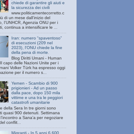
chiede di garantire gli aiuti e
la sicurezza dei civili
www.politicamentecorretto.c
ù di un mese dall’inizio del
tto, l’UNHCR, Agenzia ONU per i
ti, continua a intensificare le ...
Iran: numero “spaventoso”
di esecuzioni (209 nel
2023), l'ONU chiede la fine
della pena di morte.
Blog Diritti Umani - Human
Il capo delle Nazioni Unite per i
 umani Volker Türk ha espresso oggi
azione per il numero s...
Yemen - Scambio di 900
prigionieri - Ad un passo
dalla pace, dopo 150 mila
vittime e una tra le peggiori
catastrofi umanitarie
e della Sera In tre giorni sono
ati quasi 900 detenuti. Settimana
 l’incontro a Sana’a per negoziare
del conflit...
Migranti - In 5 anni 6.600