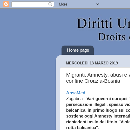
Home page
MERCOLEDÌ 13 MARZO 2019
Migranti: Amnesty, abusi e v
confine Croazia-Bosnia
AnsaMed
Zagabria -
Vari governi europei 
persecuzioni illegali, spesso vio
balcanica, in primo luogo sul c
sostiene oggi Amnesty Internati
richiedenti asilo dal titolo "Vio
rotta balcanica".