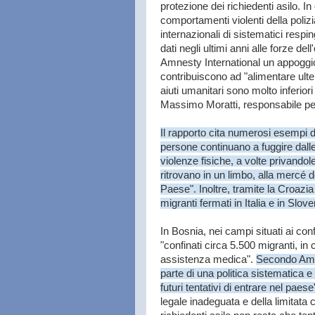
protezione dei richiedenti asilo. I
comportamenti violenti della poliz
internazionali di sistematici respingi
dati negli ultimi anni alle forze d
Amnesty International un appoggio d
contribuiscono ad "alimentare ulter
aiuti umanitari sono molto inferiori
Massimo Moratti, responsabile per l
Il rapporto cita numerosi esempi d
persone continuano a fuggire dalle 
violenze fisiche, a volte privandol
ritrovano in un limbo, alla mercé d
Paese". Inoltre, tramite la Croazi
migranti fermati in Italia e in Slove
In Bosnia, nei campi situati ai co
"confinati circa 5.500 migranti, in
assistenza medica".
Secondo Amne
parte di una politica sistematica e 
futuri tentativi di entrare nel paese
legale inadeguata e della limitata 