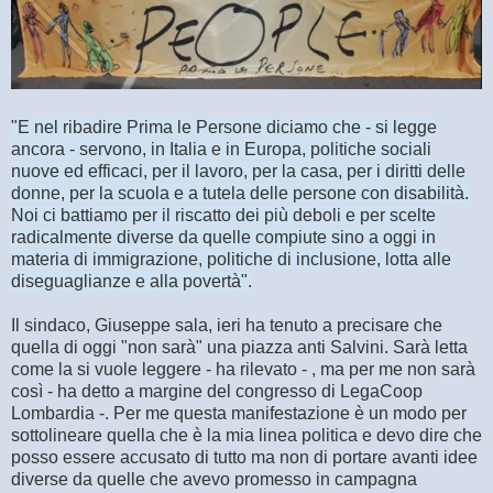
"E nel ribadire Prima le Persone diciamo che - si legge
ancora - servono, in Italia e in Europa, politiche sociali
nuove ed efficaci, per il lavoro, per la casa, per i diritti delle
donne, per la scuola e a tutela delle persone con disabilità.
Noi ci battiamo per il riscatto dei più deboli e per scelte
radicalmente diverse da quelle compiute sino a oggi in
materia di immigrazione, politiche di inclusione, lotta alle
diseguaglianze e alla povertà".
Il sindaco, Giuseppe sala, ieri ha tenuto a precisare che
quella di oggi "non sarà" una piazza anti Salvini. Sarà letta
come la si vuole leggere - ha rilevato - , ma per me non sarà
così - ha detto a margine del congresso di LegaCoop
Lombardia -. Per me questa manifestazione è un modo per
sottolineare quella che è la mia linea politica e devo dire che
posso essere accusato di tutto ma non di portare avanti idee
diverse da quelle che avevo promesso in campagna