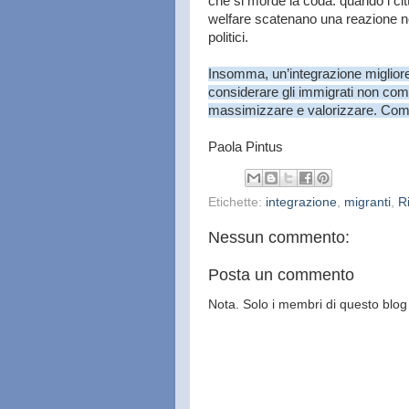
che si morde la coda: quando i cit
welfare scatenano una reazione neg
politici.
Insomma, un’integrazione migliore e
considerare gli immigrati non co
massimizzare e valorizzare. Come
Paola Pintus
Etichette:
integrazione
,
migranti
,
Ri
Nessun commento:
Posta un commento
Nota. Solo i membri di questo bl