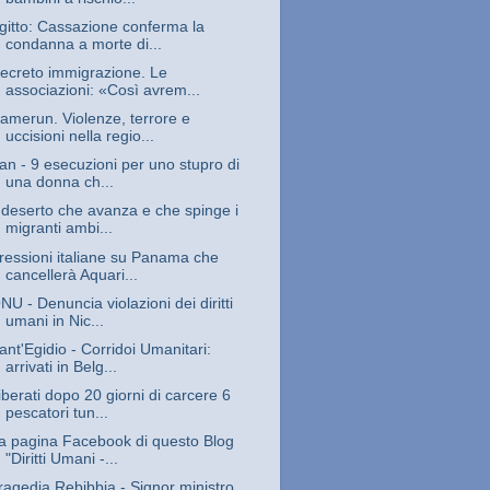
gitto: Cassazione conferma la
condanna a morte di...
ecreto immigrazione. Le
associazioni: «Così avrem...
amerun. Violenze, terrore e
uccisioni nella regio...
ran - 9 esecuzioni per uno stupro di
una donna ch...
l deserto che avanza e che spinge i
migranti ambi...
ressioni italiane su Panama che
cancellerà Aquari...
NU - Denuncia violazioni dei diritti
umani in Nic...
ant'Egidio - Corridoi Umanitari:
arrivati in Belg...
iberati dopo 20 giorni di carcere 6
pescatori tun...
a pagina Facebook di questo Blog
"Diritti Umani -...
ragedia Rebibbia - Signor ministro