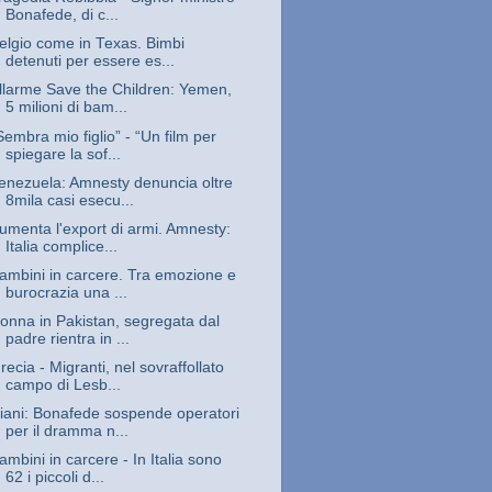
Bonafede, di c...
elgio come in Texas. Bimbi
detenuti per essere es...
llarme Save the Children: Yemen,
5 milioni di bam...
Sembra mio figlio” - “Un film per
spiegare la sof...
enezuela: Amnesty denuncia oltre
8mila casi esecu...
umenta l'export di armi. Amnesty:
Italia complice...
ambini in carcere. Tra emozione e
burocrazia una ...
onna in Pakistan, segregata dal
padre rientra in ...
recia - Migranti, nel sovraffollato
campo di Lesb...
iani: Bonafede sospende operatori
per il dramma n...
ambini in carcere - In Italia sono
62 i piccoli d...