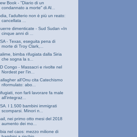
ew Book - "Diario di un
condannato a morte" di Al...
ndia, l’adulterio non è più un reato:
cancellata ...
uerre dimenticate - Sud Sudan «In
cinque anni di ...
SA - Texas, eseguita pena di
morte di Troy Clark,...
alime, bimba rifugiata dalla Siria
che sogna la s...
D Congo - Massacri e rivolte nel
Nordest per l'in...
allagher all’Onu cita Catechismo
riformulato: abo...
ifugiati, non farli lavorare fa male
all'integraz...
SA. I 1.500 bambini immigrati
scomparsi. Minori n...
nail, nei primo otto mesi del 2018
aumento dei mo...
ibia nel caos: mezzo milione di
bambini a rischio...