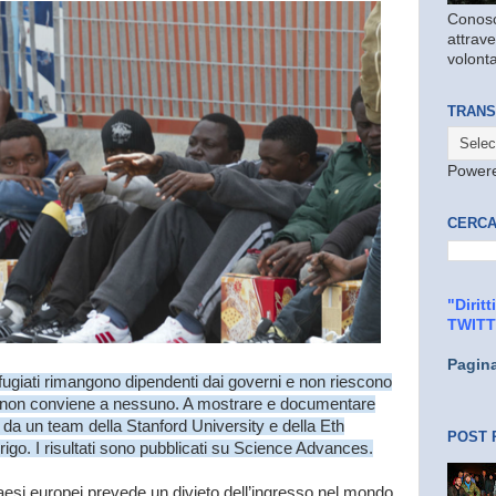
Conosc
attrave
volonta
TRANS
Power
CERCA
"Dirit
TWIT
Pagin
rifugiati rimangono dipendenti dai governi e non riescono
e non conviene a nessuno. A mostrare e documentare
 da un team della Stanford University e della Eth
POST 
Zurigo. I risultati sono pubblicati su Science Advances.
aesi europei prevede un divieto dell’ingresso nel mondo