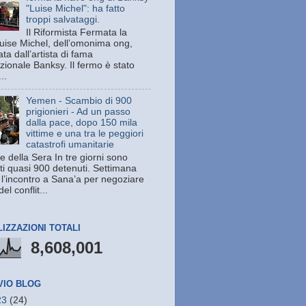
"Luise Michel": ha fatto
troppi salvataggi.
Il Riformista Fermata la
uise Michel, dell’omonima ong,
ata dall’artista di fama
zionale Banksy. Il fermo è stato
..
Yemen - Scambio di 900
prigionieri - Ad un passo
dalla pace, dopo 150 mila
vittime e una tra le peggiori
catastrofi umanitarie
e della Sera In tre giorni sono
ati quasi 900 detenuti. Settimana
 l’incontro a Sana’a per negoziare
del conflit...
LIZZAZIONI TOTALI
8,608,001
VIO BLOG
23
(24)