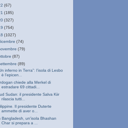
22
(67)
21
(185)
20
(327)
19
(754)
18
(1027)
dicembre
(74)
novembre
(79)
ottobre
(87)
settembre
(89)
Un inferno in Terra”: l’isola di Lesbo
è l’epicen...
rdogan chiede alla Merkel di
estradare 69 cittadi...
ud Sudan: il presidente Salva Kiir
rilascia tutti...
ilippine. Il presidente Duterte
ammette di aver o...
n Bangladesh, un'isola Bhashan
Char si prepara a ...