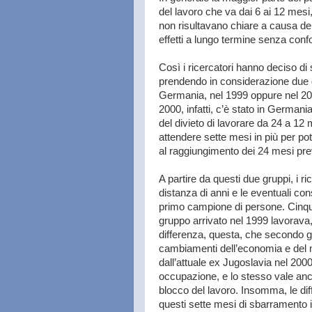
del lavoro che va dai 6 ai 12 mesi
non risultavano chiare a causa della
effetti a lungo termine senza confo
Così i ricercatori hanno deciso di
prendendo in considerazione due gr
Germania, nel 1999 oppure nel 200
2000, infatti, c’è stato in German
del divieto di lavorare da 24 a 12
attendere sette mesi in più per po
al raggiungimento dei 24 mesi prev
A partire da questi due gruppi, i r
distanza di anni e le eventuali cons
primo campione di persone. Cinque 
gruppo arrivato nel 1999 lavorava,
differenza, questa, che secondo g
cambiamenti dell’economia e del m
dall’attuale ex Jugoslavia nel 2000 
occupazione, e lo stesso vale anche
blocco del lavoro. Insomma, le diff
questi sette mesi di sbarramento i