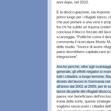
anni dopo, nel 2010.
E la disoccupazione, sia imposta si
primo luogo per i rifugiati stess
che può portare a una vera e propr
fra chi ha subito un trauma (viole
conclusa il blocco forzato del lavo
scarseggia. “Politiche come il divi
commenta il ricercatore Moritz Ma
dello studio. “Invece di avere rifu
paesi dovrebbero capitalizzare la 
integrazione”.
Anche perché, oltre agli svantaggi a
generale, gli effetti negativi si m
tutti i cittadini, a lungo termine. Ba
divieto del lavoro in Germania nel 2
all’anno dal 2001 al 2009, per le s
tasse da parte dei rifugiati disoccu
paese non beneficiano dell’esclus
ironia della sorte, queste strategie
vogliono rassicurare i cittadini de