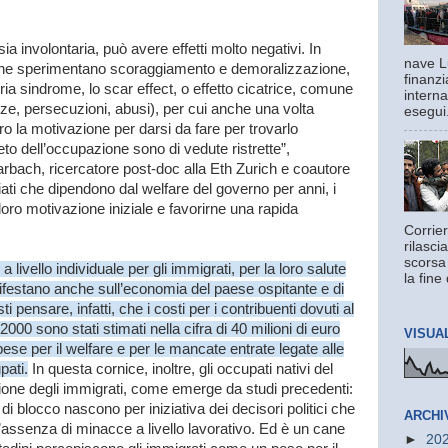
a involontaria, può avere effetti molto negativi. In
nave L
i, che sperimentano scoraggiamento e demoralizzazione,
finanzi
ia sindrome, lo scar effect, o effetto cicatrice, comune
interna
nze, persecuzioni, abusi), per cui anche una volta
esegui.
ro la motivazione per darsi da fare per trovarlo
eto dell’occupazione sono di vedute ristrette”,
rbach, ricercatore post-doc alla Eth Zurich e coautore
giati che dipendono dal welfare del governo per anni, i
loro motivazione iniziale e favorirne una rapida
Corrier
rilasci
scorsa
 livello individuale per gli immigrati, per la loro salute
la fine 
anifestano anche sull’economia del paese ospitante e di
sti pensare, infatti, che i costi per i contribuenti dovuti al
000 sono stati stimati nella cifra di 40 milioni di euro
VISUA
pese per il welfare e per le mancate entrate legate alle
pati.
In questa cornice, inoltre, gli occupati nativi del
ione degli immigrati, come emerge da studi precedenti:
 di blocco nascono per iniziativa dei decisori politici che
ARCHI
ll’assenza di minacce a livello lavorativo. Ed è un cane
►
20