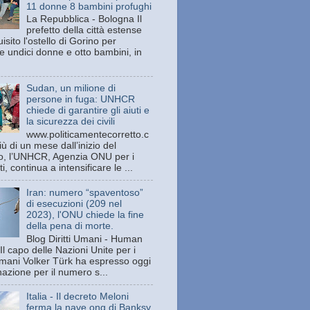
11 donne 8 bambini profughi
La Repubblica - Bologna Il
prefetto della città estense
isito l'ostello di Gorino per
e undici donne e otto bambini, in
Sudan, un milione di
persone in fuga: UNHCR
chiede di garantire gli aiuti e
la sicurezza dei civili
www.politicamentecorretto.c
ù di un mese dall’inizio del
tto, l’UNHCR, Agenzia ONU per i
ti, continua a intensificare le ...
Iran: numero “spaventoso”
di esecuzioni (209 nel
2023), l'ONU chiede la fine
della pena di morte.
Blog Diritti Umani - Human
Il capo delle Nazioni Unite per i
 umani Volker Türk ha espresso oggi
azione per il numero s...
Italia - Il decreto Meloni
ferma la nave ong di Banksy