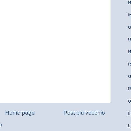
N
I
G
U
H
R
G
R
U
Home page
Post più vecchio
I
m)
L