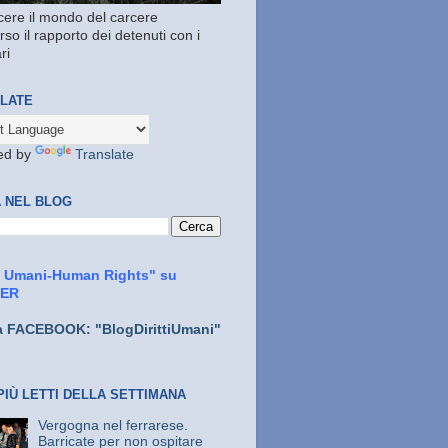
ere il mondo del carcere
rso il rapporto dei detenuti con i
ri
LATE
ed by
Translate
 NEL BLOG
ti Umani-Human Rights" su
TER
a FACEBOOK: "BlogDirittiUmani"
PIÙ LETTI DELLA SETTIMANA
Vergogna nel ferrarese.
Barricate per non ospitare