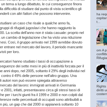
, un tema a lungo dibattuto, le cui conseguenze finora
 difficoltà di studiare dal punto di vista scientifico gli
nderli con altri fattori che possono intervenire.
ha requ
ospitar
t...
 studiare un caso che risale a qualche anno fa,
uppi di rifugiati jugoslavi che hanno raggiunto la
0. La scelta dell’anno non è stata casuale: proprio nel
ia un cambio di legislazione che ha visto una riduzione
 mesi. Così, il gruppo arrivato nel 1999 avrebbe dovuto
ter entrare nel mercato del lavoro, il periodo mancante
om A pi
isti per loro.
confli
Rifugia
icercatori hanno studiato i tassi di occupazione a
eguenze dei sette mesi in più di inattività forzata per il
anni dopo, nel 2005, soltanto il 29% degli individui nel
 contro il 49% delle persone nell’altro gruppo. Una
li autori non può essere spiegata attraverso
ercato del lavoro: immigrati arrivati in Germania
Rights 
e 2001, infatti, presentavano circa gli stessi tassi di
diritti
costern
 per i turchi giunti fra il 1999 e 2000 e non colpiti dal
erenze nelle percentuali di occupati sono attribuibili a
n più, un gap che dal 2000 si appianerà soltanto 10