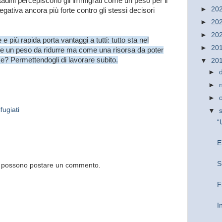
tadini percepiscono gli immigrati come un peso per il
►
20
ativa ancora più forte contro gli stessi decisori
►
20
►
20
 più rapida porta vantaggi a tutti: tutto sta nel
►
20
me un peso da ridurre ma come una risorsa da poter
? Permettendogli di lavorare subito.
▼
20
►
►
►
fugiati
▼
“
E
S
og possono postare un commento.
F
I