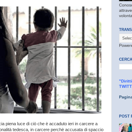
Conosc
attrave
volonta
TRANS
Power
CERCA
"Dirit
TWIT
Pagin
POST 
a piena luce di ciò che è accaduto ieri in carcere a
nalità tedesca, in carcere perchè accusata di spaccio