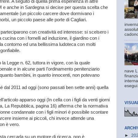
rere. A seguito di quella prima esperienza in altre
CAM e anche in Sardegna si decise per questa scelta che
mentale (un piccolo carcere dove dormivano i
orbì, un piccolo paese alle porte di Cagliari.
inverna
assolut
parteciparono con creatività ed interesse: si scelsero i
cadono 
la cucina con i fornelli ad induzione, il giardino con i
da contorno ed una bellissima ludoteca con molti
gonfiabile.
 la Legge n. 62, tuttora in vigore, con la quale
penale e in alcune parti l’ordinamento penitenziario
nave L
 quanto bambini, in quanto innocenti, non potevano
finanzi
interna
esegui.
é dal 2011 ad oggi (sono passati ben sette anni) quella
l’articolo apparso oggi (In cella con i figli da venti giorni
VISUA
ata, La Repubblica, pagina 16) afferma che la normativa
onne condannate con i figli minori è possibile scontare
carcere insieme ai piccoli, chi invece attende una
on è vero.
ARCHI
►
20
asta cercarla su un motore di ricerca, non è