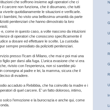
stituzioni che soffrono insieme agli operatori che ci
N
 il carcere non funziona, che è disumano, che tutti
 viverle quotidianamente le situazioni e verificarle.
I
ti i bambini, ho visto una bellissima umanità da parte
oliziotti penitenziari che hanno dimostrato la loro
G
nisti;
 e, come in questo caso, a volte nascono da intuizioni
U
perienze di operatori che conoscono specificamente il
udice a dosare ed effettuare le scelte. La custodia
H
ur sempre presidiato da poliziotti penitenziari.
R
ervizio presso l’Icam di Milano, che mai e poi mai una
iglio per darsi alla fuga. L’unica evasione che vi era
G
che, rivisto con l’esperienza, non si sarebbe più
o in consegna al padre e lei, la mamma, sicura che il
R
deciso di evadere.
U
episodio accaduto a Rebibbia, che ha coinvolto la madre e i
 operatori di quel carcere. E’ un fatto doloroso, intimo,
I
 solco l’emozione e la burocrazia e anche qui, come
conda.
L