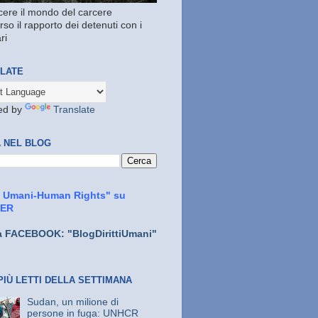
ere il mondo del carcere
rso il rapporto dei detenuti con i
ri
LATE
ed by
Translate
 NEL BLOG
ti Umani-Human Rights" su
TER
a FACEBOOK: "BlogDirittiUmani"
PIÙ LETTI DELLA SETTIMANA
Sudan, un milione di
persone in fuga: UNHCR