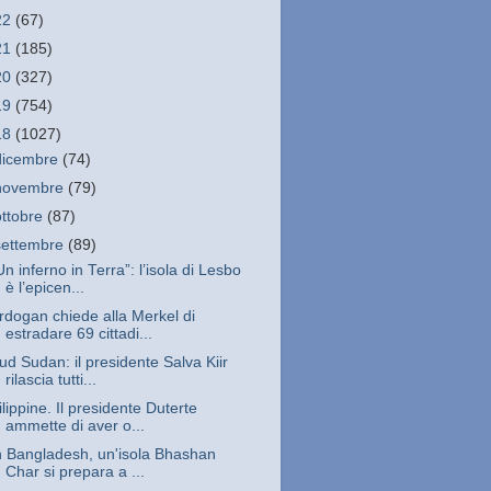
22
(67)
21
(185)
20
(327)
19
(754)
18
(1027)
dicembre
(74)
novembre
(79)
ottobre
(87)
settembre
(89)
Un inferno in Terra”: l’isola di Lesbo
è l’epicen...
rdogan chiede alla Merkel di
estradare 69 cittadi...
ud Sudan: il presidente Salva Kiir
rilascia tutti...
ilippine. Il presidente Duterte
ammette di aver o...
n Bangladesh, un'isola Bhashan
Char si prepara a ...