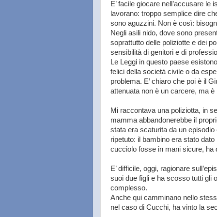
E’ facile giocare nell’accusare le i
lavorano: troppo semplice dire che
sono aguzzini. Non è così: bisogna
Negli asili nido, dove sono presen
soprattutto delle poliziotte e dei p
sensibilità di genitori e di professio
Le Leggi in questo paese esistono
felici della società civile o da es
problema. E’ chiaro che poi è il Gi
attenuata non è un carcere, ma è p
Mi raccontava una poliziotta, in s
mamma abbandonerebbe il proprio f
stata era scaturita da un episodio 
ripetuto: il bambino era stato dat
cucciolo fosse in mani sicure, ha 
E’ difficile, oggi, ragionare sull’
suoi due figli e ha scosso tutti gli
complesso.
Anche qui camminano nello stesso
nel caso di Cucchi, ha vinto la se