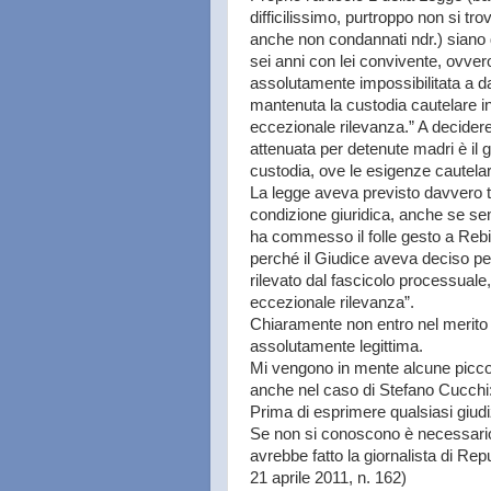
difficilissimo, purtroppo non si tr
anche non condannati ndr.) siano 
sei anni con lei convivente, ovve
assolutamente impossibilitata a d
mantenuta la custodia cautelare i
eccezionale rilevanza.” A decider
attenuata per detenute madri è il 
custodia, ove le esigenze cautelar
La legge aveva previsto davvero tut
condizione giuridica, anche se s
ha commesso il folle gesto a Rebib
perché il Giudice aveva deciso pe
rilevato dal fascicolo processuale
eccezionale rilevanza”.
Chiaramente non entro nel merito 
assolutamente legittima.
Mi vengono in mente alcune piccol
anche nel caso di Stefano Cucchi
Prima di esprimere qualsiasi giudiz
Se non si conoscono è necessario i
avrebbe fatto la giornalista di Rep
21 aprile 2011, n. 162)