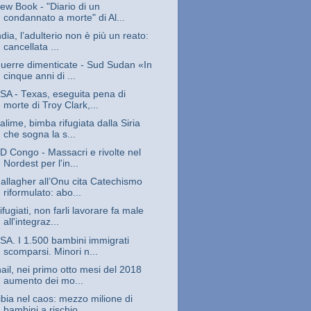
ew Book - "Diario di un
condannato a morte" di Al...
ndia, l’adulterio non è più un reato:
cancellata ...
uerre dimenticate - Sud Sudan «In
cinque anni di ...
SA - Texas, eseguita pena di
morte di Troy Clark,...
alime, bimba rifugiata dalla Siria
che sogna la s...
D Congo - Massacri e rivolte nel
Nordest per l'in...
allagher all’Onu cita Catechismo
riformulato: abo...
ifugiati, non farli lavorare fa male
all'integraz...
SA. I 1.500 bambini immigrati
scomparsi. Minori n...
nail, nei primo otto mesi del 2018
aumento dei mo...
ibia nel caos: mezzo milione di
bambini a rischio...