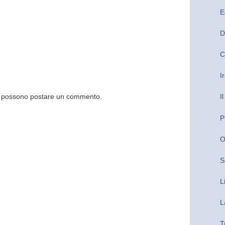
E
D
C
I
og possono postare un commento.
I
P
O
S
L
L
T