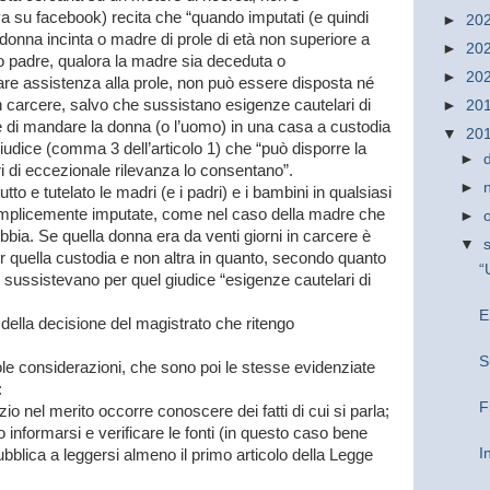
ova su facebook) recita che “quando imputati (e quindi
►
20
donna incinta o madre di prole di età non superiore a
►
20
ro padre, qualora la madre sia deceduta o
►
20
are assistenza alla prole, non può essere disposta né
n carcere, salvo che sussistano esigenze cautelari di
►
20
e di mandare la donna (o l’uomo) in una casa a custodia
▼
20
giudice (comma 3 dell’articolo 1) che “può disporre la
►
i di eccezionale rilevanza lo consentano”.
►
to e tutelato le madri (e i padri) e i bambini in qualsiasi
emplicemente imputate, come nel caso della madre che
►
bia. Se quella donna era da venti giorni in carcere è
▼
r quella custodia e non altra in quanto, secondo quanto
“
, sussistevano per quel giudice “esigenze cautelari di
E
della decisione del magistrato che ritengo
S
e considerazioni, che sono poi le stesse evidenziate
:
F
io nel merito occorre conoscere dei fatti di cui si parla;
nformarsi e verificare le fonti (in questo caso bene
I
ubblica a leggersi almeno il primo articolo della Legge