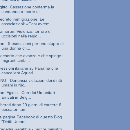
gitto: Cassazione conferma la
condanna a morte di...
ecreto immigrazione. Le
associazioni: «Così avrem...
amerun. Violenze, terrore e
uccisioni nella regio...
ran - 9 esecuzioni per uno stupro di
una donna ch...
l deserto che avanza e che spinge i
migranti ambi...
ressioni italiane su Panama che
cancellerà Aquari...
NU - Denuncia violazioni dei diritti
umani in Nic...
ant'Egidio - Corridoi Umanitari:
arrivati in Belg...
iberati dopo 20 giorni di carcere 6
pescatori tun...
a pagina Facebook di questo Blog
"Diritti Umani -...
ragedia Rebibbia - Signor ministro