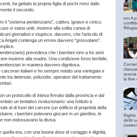
enti, ha gettato la propria figlia di pochi mesi dalle
mente il secondo.
om A pi
o il “sistema penitenziario”, cattivo, ignavo e cinico.
confli
se si siano uniti, insieme alla solita canea di
Rifugia
cuni giornalisti e stupisce, davvero, che l’articolo di
ca Angeli contenga un errore davvero “grossolano”.
emplice.
enitenziario) prevedeva che i bambini sino a tre anni
cere insieme alla madre. Una condizione forse terribile,
Corrier
i penitenziari in maniera davvero dignitosa.
rilasci
tuti carcerari italiani e ho sempre notato una variegata e
scorsa
e tra detenute, poliziotte, operatori del trattamento
la fine 
ontari.
on un protocollo di intesa firmato dalla provincia e dal
entato un tentativo rivoluzionario: una Istituto a
e al di fuori del carcere (un edificio di proprietà della
sbarre, i bambini potevano giocare in un giardino, le
Rights 
tte non indossavano la divisa.
diritti
costern
e quella era, con una buona dose di coraggio e dignità,