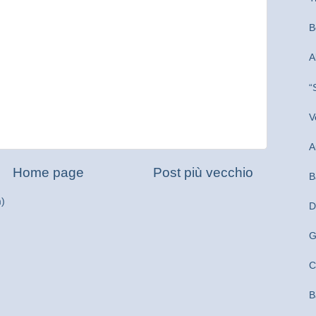
B
A
“
V
A
Home page
Post più vecchio
B
m)
D
G
C
B