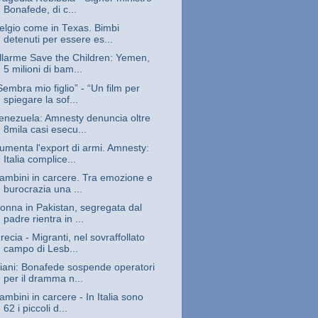
Bonafede, di c...
elgio come in Texas. Bimbi
detenuti per essere es...
llarme Save the Children: Yemen,
5 milioni di bam...
Sembra mio figlio” - “Un film per
spiegare la sof...
enezuela: Amnesty denuncia oltre
8mila casi esecu...
umenta l'export di armi. Amnesty:
Italia complice...
ambini in carcere. Tra emozione e
burocrazia una ...
onna in Pakistan, segregata dal
padre rientra in ...
recia - Migranti, nel sovraffollato
campo di Lesb...
iani: Bonafede sospende operatori
per il dramma n...
ambini in carcere - In Italia sono
62 i piccoli d...