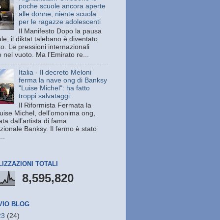
poche scuole ancora aperte
alle donne, niente scuola
per le ragazze adolescenti
Il Manifesto Dopo la pausa
le, il diktat talebano è diventato
o. Le pressioni internazionali
nel vuoto. Ma l’Emirato re...
Italia - Il decreto Meloni
ferma la nave ong di Banksy
"Luise Michel": ha fatto
troppi salvataggi.
Il Riformista Fermata la
uise Michel, dell’omonima ong,
ata dall’artista di fama
zionale Banksy. Il fermo è stato
..
LIZZAZIONI TOTALI
8,595,820
VIO BLOG
23
(24)