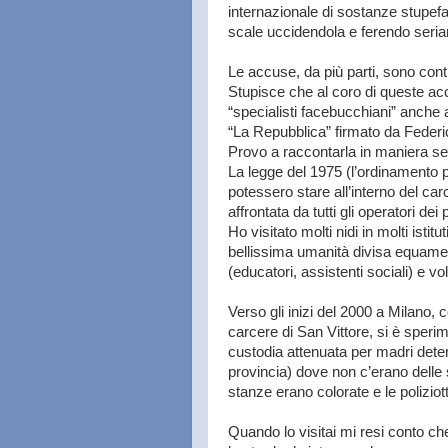
internazionale di sostanze stupefac
scale uccidendola e ferendo seria
Le accuse, da più parti, sono contr
Stupisce che al coro di queste accu
“specialisti facebucchiani” anche al
“La Repubblica” firmato da Federi
Provo a raccontarla in maniera s
La legge del 1975 (l’ordinamento p
potessero stare all’interno del car
affrontata da tutti gli operatori de
Ho visitato molti nidi in molti isti
bellissima umanità divisa equament
(educatori, assistenti sociali) e vol
Verso gli inizi del 2000 a Milano, c
carcere di San Vittore, si è sperim
custodia attenuata per madri detenut
provincia) dove non c’erano delle 
stanze erano colorate e le polizio
Quando lo visitai mi resi conto ch