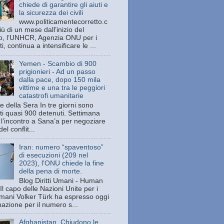
chiede di garantire gli aiuti e
la sicurezza dei civili
www.politicamentecorretto.c
ù di un mese dall’inizio del
tto, l’UNHCR, Agenzia ONU per i
ti, continua a intensificare le ...
Yemen - Scambio di 900
prigionieri - Ad un passo
dalla pace, dopo 150 mila
vittime e una tra le peggiori
catastrofi umanitarie
e della Sera In tre giorni sono
ati quasi 900 detenuti. Settimana
 l’incontro a Sana’a per negoziare
del conflit...
Iran: numero “spaventoso”
di esecuzioni (209 nel
2023), l'ONU chiede la fine
della pena di morte.
Blog Diritti Umani - Human
Il capo delle Nazioni Unite per i
 umani Volker Türk ha espresso oggi
azione per il numero s...
Afghanistan. Chiudono le