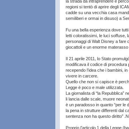
la strada da intraprendere e percor
regioni si tentò di aprire degli I
cadde su una vecchia casa manda
semiliberi e ormai in disuso) a Sen
Fu una bella esperienza dove tutti 
letti coloratissimi, le luci soffuse, 
personaggi di Walt Disney a fare 
giocattoli e un enorme materasso 
Il 21 aprile 2011, lo Stato promulgò
modificava il codice di procedura 
recependo l’idea che i bambini, in
vivere in carcere.
Quello che non si capisce è perch
Legge è poco e male utilizzata.
La giornalista di “la Repubblica” nel
li lancia dalle scale, muore neon
è un paradosso in quanto “per le d
la pena in strutture differenti dal 
sentenza non ha questo diritto” .
N
Proprio l’articolo 1 della Legge (b