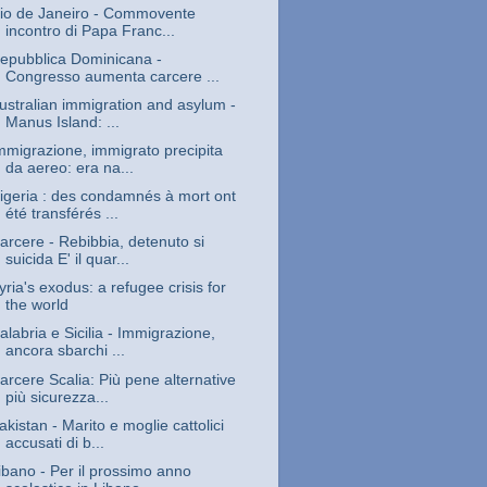
io de Janeiro - Commovente
incontro di Papa Franc...
epubblica Dominicana -
Congresso aumenta carcere ...
ustralian immigration and asylum -
Manus Island: ...
mmigrazione, immigrato precipita
da aereo: era na...
igeria : des condamnés à mort ont
été transférés ...
arcere - Rebibbia, detenuto si
suicida E' il quar...
yria's exodus: a refugee crisis for
the world
alabria e Sicilia - Immigrazione,
ancora sbarchi ...
arcere Scalia: Più pene alternative
più sicurezza...
akistan - Marito e moglie cattolici
accusati di b...
ibano - Per il prossimo anno