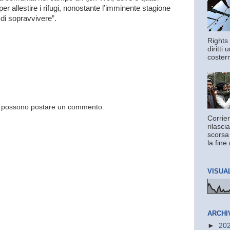
 per allestire i rifugi, nonostante l’imminente stagione
di sopravvivere”.
Rights 
diritti
costern
og possono postare un commento.
Corrier
rilasci
scorsa
la fine 
VISUA
ARCHI
►
20