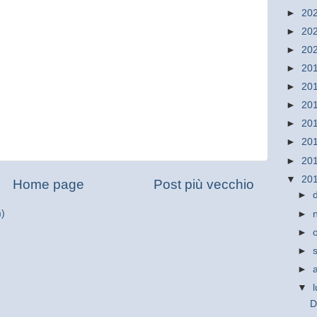
►
20
►
20
►
20
►
20
►
20
►
20
►
20
►
20
►
20
▼
20
Home page
Post più vecchio
►
m)
►
►
►
►
▼
D