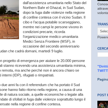
dall’assistenza umanitaria nello Stato del
Conosc
Northern Bahr el Ghazal, in Sud Sudan,
attrave
dopo la fuga dalle violenze nella regione
volonta
di confine contesa con il vicino Sudan. Il
cibo e l’acqua potabile scarseggiano,
TRANS
mentre nei campi le persone vivono in
condizioni precarie, ricorda
l’organizzazione medico umanitaria
Power
Medici Senza Frontiere (MSF), in
occasione del secondo anniversario
CERCA
Sudan che cadrà domani, martedì 9 luglio.
n progetto di emergenza per aiutare le 20.000 persone
quali stanno ricevendo una assistenza umanitaria minima,
"Dirit
to remota, ma anche perché non è ancora chiaro se
TWIT
nterni (IDP), rifugiati o rimpatriati.
Pagin
 due anni fa con il referendum che ha portato il Sud
one hanno fatto ritorno nella regione, a causa di una
le di natura sociale, a quelle economiche o legate alla
POST 
ate di sfollati in fuga dalle violenze soprattutto lungo il
versate nella regione di confine contesa.