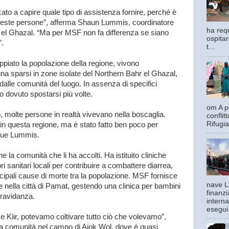
ato a capire quale tipo di assistenza fornire, perché è
i queste persone”, afferma Shaun Lummis, coordinatore
ha requ
el Ghazal. “Ma per MSF non fa differenza se siano
ospitar
”.
t...
oppiato la popolazione della regione, vivono
una sparsi in zone isolate del Northern Bahr el Ghazal,
dalle comunità del luogo. In assenza di specifici
 dovuto spostarsi più volte.
om A pi
, molte persone in realtà vivevano nella boscaglia.
confli
Rifugia
ti in questa regione, ma è stato fatto ben poco per
egue Lummis.
he la comunità che li ha accolti. Ha istituito cliniche
ri sanitari locali per contribuire a combattere diarrea,
incipali cause di morte tra la popolazione. MSF fornisce
nave L
 nella città di Pamat, gestendo una clinica per bambini
finanzi
gravidanza.
interna
esegui.
ume Kiir, potevamo coltivare tutto ciò che volevamo”,
lla comunità nel campo di Ajok Wol, dove è quasi