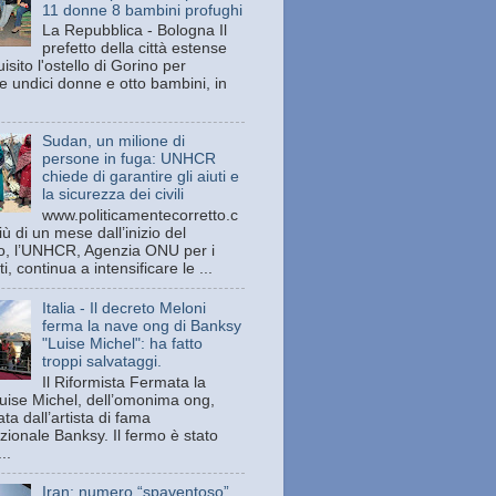
11 donne 8 bambini profughi
La Repubblica - Bologna Il
prefetto della città estense
isito l'ostello di Gorino per
e undici donne e otto bambini, in
Sudan, un milione di
persone in fuga: UNHCR
chiede di garantire gli aiuti e
la sicurezza dei civili
www.politicamentecorretto.c
ù di un mese dall’inizio del
tto, l’UNHCR, Agenzia ONU per i
ti, continua a intensificare le ...
Italia - Il decreto Meloni
ferma la nave ong di Banksy
"Luise Michel": ha fatto
troppi salvataggi.
Il Riformista Fermata la
uise Michel, dell’omonima ong,
ata dall’artista di fama
zionale Banksy. Il fermo è stato
..
Iran: numero “spaventoso”