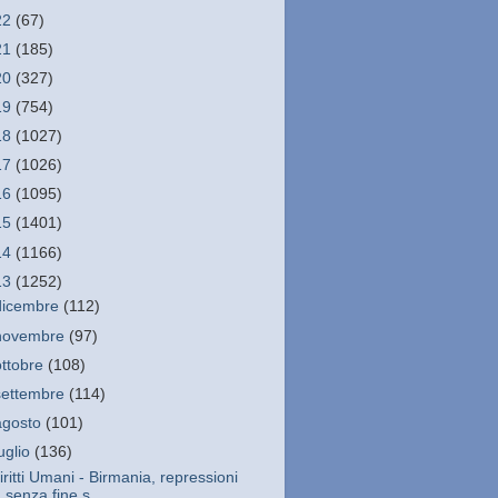
22
(67)
21
(185)
20
(327)
19
(754)
18
(1027)
17
(1026)
16
(1095)
15
(1401)
14
(1166)
13
(1252)
dicembre
(112)
novembre
(97)
ottobre
(108)
settembre
(114)
agosto
(101)
luglio
(136)
iritti Umani - Birmania, repressioni
senza fine s...