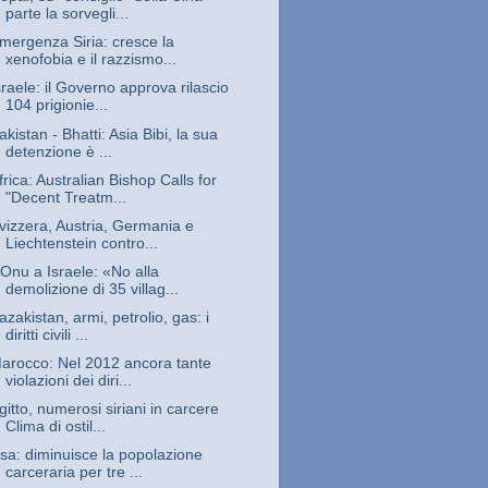
parte la sorvegli...
mergenza Siria: cresce la
xenofobia e il razzismo...
sraele: il Governo approva rilascio
104 prigionie...
akistan - Bhatti: Asia Bibi, la sua
detenzione è ...
frica: Australian Bishop Calls for
"Decent Treatm...
vizzera, Austria, Germania e
Liechtenstein contro...
’Onu a Israele: «No alla
demolizione di 35 villag...
azakistan, armi, petrolio, gas: i
diritti civili ...
arocco: Nel 2012 ancora tante
violazioni dei diri...
gitto, numerosi siriani in carcere
Clima di ostil...
sa: diminuisce la popolazione
carceraria per tre ...