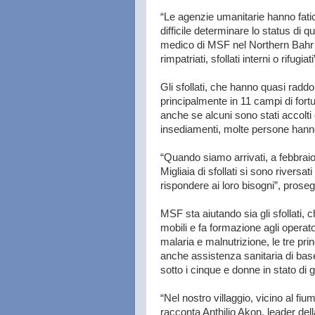
“Le agenzie umanitarie hanno fatic
difficile determinare lo status d
medico di MSF nel Northern Bahr 
rimpatriati, sfollati interni o rifugiati
Gli sfollati, che hanno quasi radd
principalmente in 11 campi di fort
anche se alcuni sono stati accolti 
insediamenti, molte persone hanno
“Quando siamo arrivati, a febbraio
Migliaia di sfollati si sono riversa
rispondere ai loro bisogni”, pros
MSF sta aiutando sia gli sfollati, c
mobili e fa formazione agli operato
malaria e malnutrizione, le tre pr
anche assistenza sanitaria di base
sotto i cinque e donne in stato di 
“Nel nostro villaggio, vicino al fi
racconta Anthilio Akon, leader de