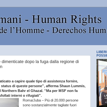
LIBER
POSSI
dimenticate dopo la fuga dalla regione di
an
icato a capire quale tipo di assistenza fornire,
lo status di queste persone”, afferma Shaun Lummis,
l Northern Bahr el Ghazal. “Ma per MSF non fa
ollati interni o rifugiati”.
Roma/Juba – Più di 20.000 persone
sono sostanzialmente tagliate fuori