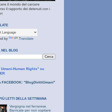
ere il mondo del carcere
rso il rapporto dei detenuti con i
ri
LATE
ed by
Translate
 NEL BLOG
ti Umani-Human Rights" su
TER
a FACEBOOK: "BlogDirittiUmani"
PIÙ LETTI DELLA SETTIMANA
Vergogna nel ferrarese.
Barricate per non ospitare