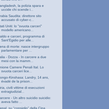
angladesh, la polizia spara e
uccide chi scende i...
rabia Saudita: direttore sito
accusato di cyber-c...
tati Uniti: lo "svuota carceri"
modello americano...
aldo e carceri, programma di
Sant'Egidio per alle...
ena di morte: nasce intergruppo
parlamentare per ...
talia - Dozza - In carcere a due
mesi con la mamm...
nione Camere Penali Ital. Lo
svuota carceri lice...
ongo-Kinshasa: Landry, 14 ans,
évadé de la prison...
iria, civili vittime di esecuzioni
extragiudizial...
arcere - Un altro suicidio suicidio:
aveva fatto ...
epal, su “consiglio” della Cina