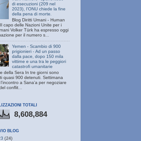
di esecuzioni (209 nel
2023), l'ONU chiede la fine
della pena di morte.
Blog Diritti Umani - Human
Il capo delle Nazioni Unite per i
 umani Volker Türk ha espresso oggi
azione per il numero s...
Yemen - Scambio di 900
prigionieri - Ad un passo
dalla pace, dopo 150 mila
vittime e una tra le peggiori
catastrofi umanitarie
e della Sera In tre giorni sono
ati quasi 900 detenuti. Settimana
 l’incontro a Sana’a per negoziare
del conflit...
LIZZAZIONI TOTALI
8,608,884
VIO BLOG
23
(24)