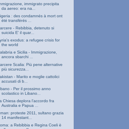
mmigrazione, immigrato precipita
da aereo: era na...
igeria : des condamnés à mort ont
été transférés ...
arcere - Rebibbia, detenuto si
suicida E' il quar...
yria's exodus: a refugee crisis for
the world
alabria e Sicilia - Immigrazione,
ancora sbarchi ...
arcere Scalia: Più pene alternative
più sicurezza...
akistan - Marito e moglie cattolici
accusati di b...
ibano - Per il prossimo anno
scolastico in Libano...
a Chiesa deplora l’accordo fra
Australia e Papua ...
man: proteste 2011, sultano grazia
14 manifestant...
oma: a Rebibbia e Regina Coeli è