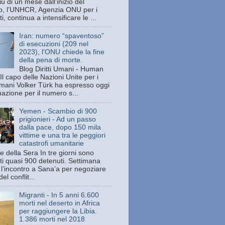
ù di un mese dall’inizio del
tto, l’UNHCR, Agenzia ONU per i
ti, continua a intensificare le ...
Iran: numero “spaventoso”
di esecuzioni (209 nel
2023), l'ONU chiede la fine
della pena di morte.
Blog Diritti Umani - Human
Il capo delle Nazioni Unite per i
 umani Volker Türk ha espresso oggi
azione per il numero s...
Yemen - Scambio di 900
prigionieri - Ad un passo
dalla pace, dopo 150 mila
vittime e una tra le peggiori
catastrofi umanitarie
e della Sera In tre giorni sono
ati quasi 900 detenuti. Settimana
 l’incontro a Sana’a per negoziare
del conflit...
Migranti - In 5 anni 6.600
morti nel deserto in Africa
per raggiungere la Libia.
1.386 morti nel 2018