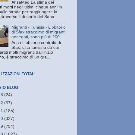
AnsaMed La stima dei
i morti negli ultimi cinque anni in
sulle strade per raggiungere la
attraverso il deserto del Saha...
Migranti - Tunisia - L'obitorio
di Sfax stracolmo di migranti
annegati, sono più di 200
Ansa L'obitorio centrale di
Sfax, città tunisina da cui
rtiti molti migranti dall'inizio
no, è stracolmo di un gra...
LIZZAZIONI TOTALI
VIO BLOG
23
(24)
22
(67)
21
(185)
20
(327)
19
(754)
18
(1027)