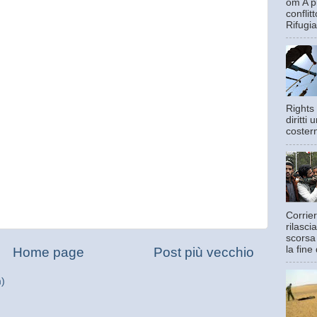
om A pi
confli
Rifugia
Rights 
diritti
costern
Corrier
rilasci
scorsa
la fine 
Home page
Post più vecchio
m)