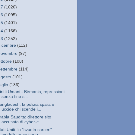
17
(1026)
16
(1095)
15
(1401)
14
(1166)
13
(1252)
dicembre
(112)
novembre
(97)
ottobre
(108)
settembre
(114)
agosto
(101)
luglio
(136)
iritti Umani - Birmania, repressioni
senza fine s...
angladesh, la polizia spara e
uccide chi scende i...
rabia Saudita: direttore sito
accusato di cyber-c...
tati Uniti: lo "svuota carceri"
modello americano...