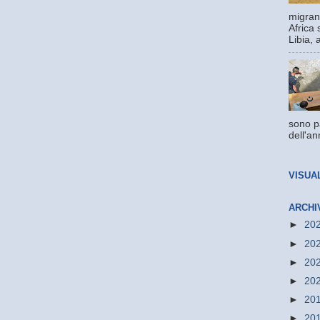
migrant
Africa 
Libia, 
sono pa
dell'an
VISUA
ARCHI
►
20
►
20
►
20
►
20
►
20
►
20