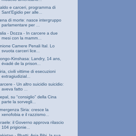
aldo e carceri, programma di
Sant'Egidio per alle...
ena di morte: nasce intergruppo
parlamentare per ...
talia - Dozza - In carcere a due
mesi con la mamm...
nione Camere Penali Ital. Lo
svuota carceri lice...
ongo-Kinshasa: Landry, 14 ans,
évadé de la prison...
iria, civili vittime di esecuzioni
extragiudizial...
arcere - Un altro suicidio suicidio:
aveva fatto ...
epal, su “consiglio” della Cina
parte la sorvegli...
mergenza Siria: cresce la
xenofobia e il razzismo...
sraele: il Governo approva rilascio
104 prigionie...
akistan - Bhatti: Asia Bibi, la sua