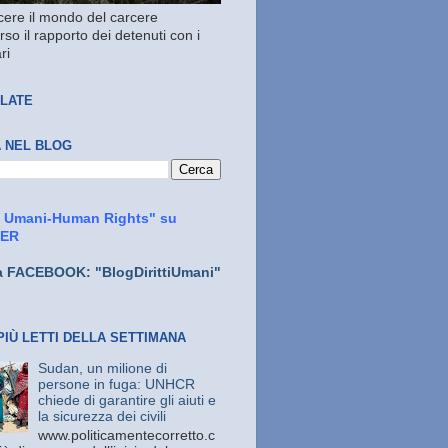
ere il mondo del carcere
rso il rapporto dei detenuti con i
ri
LATE
 NEL BLOG
ti Umani-Human Rights" su
TER
a FACEBOOK: "BlogDirittiUmani"
PIÙ LETTI DELLA SETTIMANA
Sudan, un milione di
persone in fuga: UNHCR
chiede di garantire gli aiuti e
la sicurezza dei civili
www.politicamentecorretto.c