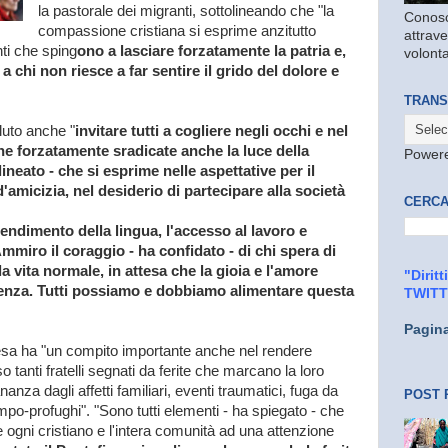
la pastorale dei migranti, sottolineando che "la
Conosc
compassione cristiana si esprime anzitutto
attrave
ti che sping
ono a lasciare forzatamente la patria e,
volonta
 chi non riesce a far sentire il grido del dolore e
TRANS
luto anche "
invitare tutti a cogliere negli occhi e nel
one forzatamente sradicate anche la luce della
Power
ineato - che si esprime nelle aspettative per il
 d'amicizia, nel desiderio di partecipare alla società
CERCA
endimento della lingua, l'accesso al lavoro e
"Ammiro il coraggio - ha confidato - di chi spera di
 vita normale, in attesa che la gioia e l'amore
"Dirit
stenza. Tutti possiamo e dobbiamo alimentare questa
TWIT
Pagin
sa ha "un compito importante anche nel rendere
o tanti fratelli segnati da ferite che marcano la loro
anza dagli affetti familiari, eventi traumatici, fuga da
POST 
mpo-profughi". "Sono tutti elementi - ha spiegato - che
gni cristiano e l'intera comunità ad una attenzione