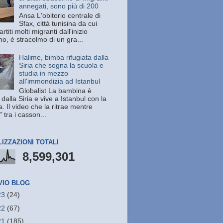
annegati, sono più di 200
Ansa L'obitorio centrale di
Sfax, città tunisina da cui
rtiti molti migranti dall'inizio
no, è stracolmo di un gra...
Halime, bimba rifugiata dalla
Siria che sogna la scuola e
studia in mezzo
all'immondizia ad Istanbul
Globalist La bambina è
 dalla Siria e vive a Istanbul con la
a. Il video che la ritrae mentre
" tra i casson...
LIZZAZIONI TOTALI
8,599,301
VIO BLOG
23
(24)
22
(67)
21
(185)