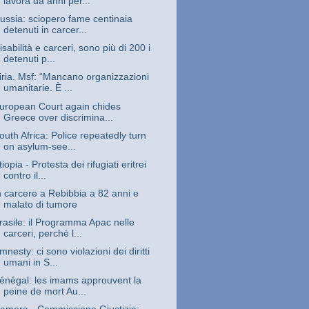
lavora da anni per...
ussia: sciopero fame centinaia
detenuti in carcer...
isabilità e carceri, sono più di 200 i
detenuti p...
iria. Msf: “Mancano organizzazioni
umanitarie. È ...
uropean Court again chides
Greece over discrimina...
outh Africa: Police repeatedly turn
on asylum-see...
tiopia - Protesta dei rifugiati eritrei
contro il...
n carcere a Rebibbia a 82 anni e
malato di tumore
rasile: il Programma Apac nelle
carceri, perché l...
mnesty: ci sono violazioni dei diritti
umani in S...
énégal: les imams approuvent la
peine de mort Au...