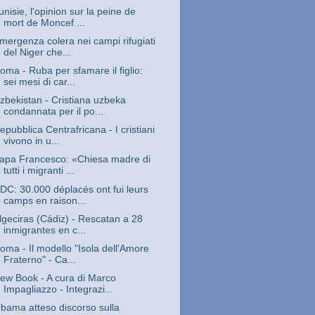
unisie, l'opinion sur la peine de
mort de Moncef ...
mergenza colera nei campi rifugiati
del Niger che...
oma - Ruba per sfamare il figlio:
sei mesi di car...
zbekistan - Cristiana uzbeka
condannata per il po...
epubblica Centrafricana - I cristiani
vivono in u...
apa Francesco: «Chiesa madre di
tutti i migranti ...
DC: 30.000 déplacés ont fui leurs
camps en raison...
lgeciras (Cádiz) - Rescatan a 28
inmigrantes en c...
oma - Il modello "Isola dell'Amore
Fraterno" - Ca...
ew Book - A cura di Marco
Impagliazzo - Integrazi...
bama atteso discorso sulla