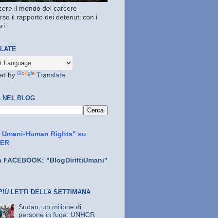
ere il mondo del carcere
rso il rapporto dei detenuti con i
ri
LATE
ed by
Translate
 NEL BLOG
ti Umani-Human Rights" su
TER
a FACEBOOK: "BlogDirittiUmani"
PIÙ LETTI DELLA SETTIMANA
Sudan, un milione di
persone in fuga: UNHCR