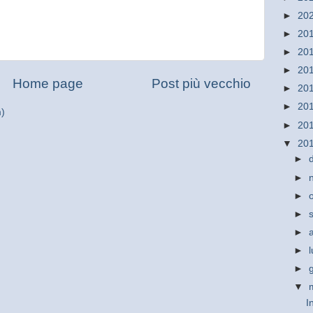
►
20
►
20
►
20
►
20
Home page
Post più vecchio
►
20
►
20
m)
►
20
▼
20
►
►
►
►
►
►
►
▼
I