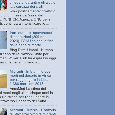
chiede di garantire gli aiuti e
la sicurezza dei civili
www.politicamentecorretto.c
ù di un mese dall’inizio del
tto, l’UNHCR, Agenzia ONU per i
ti, continua a intensificare le ...
Iran: numero “spaventoso”
di esecuzioni (209 nel
2023), l'ONU chiede la fine
della pena di morte.
Blog Diritti Umani - Human
Il capo delle Nazioni Unite per i
 umani Volker Türk ha espresso oggi
azione per il numero s...
Migranti - In 5 anni 6.600
morti nel deserto in Africa
per raggiungere la Libia.
1.386 morti nel 2018
AnsaMed La stima dei
i morti negli ultimi cinque anni in
sulle strade per raggiungere la
attraverso il deserto del Saha...
Migranti - Tunisia - L'obitorio
di Sfax stracolmo di migranti