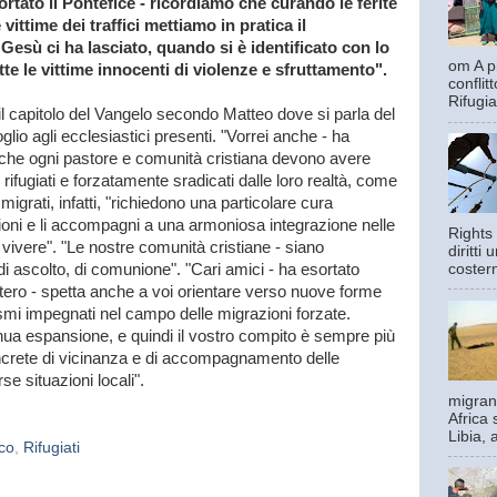
tato il Pontefice - ricordiamo che curando le ferite
le vittime dei traffici mettiamo in pratica il
esù ci ha lasciato, quando si è identificato con lo
om A pi
tte le vittime innocenti di violenze e sfruttamento".
confli
Rifugia
 capitolo del Vangelo secondo Matteo dove si parla del
glio agli ecclesiastici presenti. "Vorrei anche - ha
e che ogni pastore e comunità cristiana devono avere
 rifugiati e forzatamente sradicati dalle loro realtà, come
mmigrati, infatti, "richiedono una particolare cura
izioni e li accompagni a una armoniosa integrazione nelle
Rights 
a vivere". "Le nostre comunità cristiane - siano
diritti
costern
i ascolto, di comunione". "Cari amici - ha esortato
stero - spetta anche a voi orientare verso nuove forme
nismi impegnati nel campo delle migrazioni forzate.
ua espansione, e quindi il vostro compito è sempre più
oncrete di vicinanza e di accompagnamento delle
e situazioni locali".
migrant
Africa 
Libia, 
co
,
Rifugiati