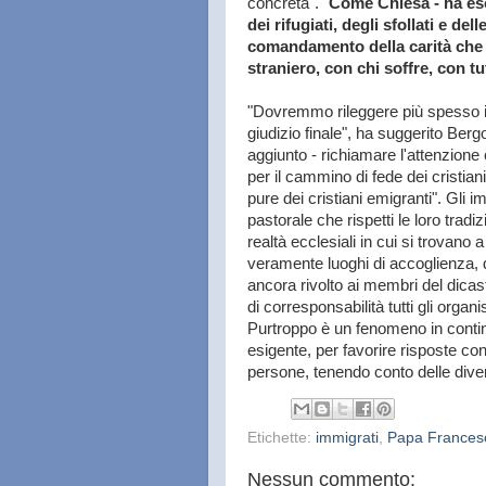
concreta". "
Come Chiesa - ha esor
dei rifugiati, degli sfollati e del
comandamento della carità che G
straniero, con chi soffre, con tu
"Dovremmo rileggere più spesso il
giudizio finale", ha suggerito Bergo
aggiunto - richiamare l'attenzion
per il cammino di fede dei cristiani
pure dei cristiani emigranti". Gli i
pastorale che rispetti le loro trad
realtà ecclesiali in cui si trovano 
veramente luoghi di accoglienza, d
ancora rivolto ai membri del dica
di corresponsabilità tutti gli orga
Purtroppo è un fenomeno in contin
esigente, per favorire risposte c
persone, tenendo conto delle divers
Etichette:
immigrati
,
Papa Frances
Nessun commento: