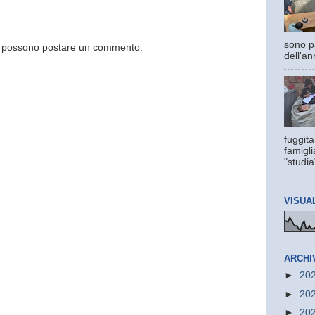
sono pa
og possono postare un commento.
dell'an
fuggita
famigli
"studia
VISUA
ARCHI
►
20
►
20
►
20