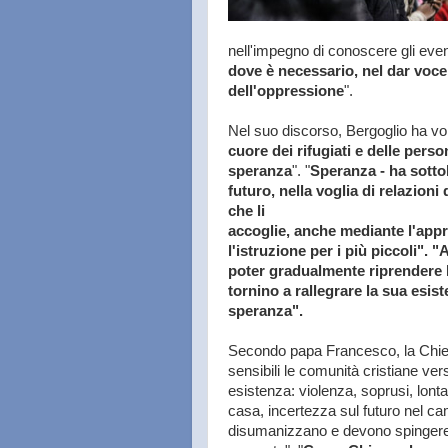
nell'impegno di conoscere gli even
dove è necessario, nel dar voce a
dell'oppressione
".
Nel suo discorso, Bergoglio ha vo
cuore dei rifugiati e delle pers
speranza
". "
Speranza - ha sottol
futuro, nella voglia di relazioni
che li
accoglie, anche mediante l'appr
l'istruzione per i più piccoli". 
poter gradualmente riprendere la
tornino a rallegrare la sua esi
speranza".
Secondo papa Francesco, la Chie
sensibili le comunità cristiane vers
esistenza: violenza, soprusi, lontan
casa, incertezza sul futuro nel ca
disumanizzano e devono spingere o