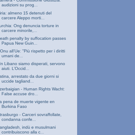
amera - Commissione Giustizia:
audizioni su prog...
iria: almeno 15 detenuti del
carcere Aleppo morti...
urchia: Ong denuncia torture in
carcere minorile,...
eath penalty by suffocation passes
Papua New Guin...
’Onu all’Ue: "Più rispetto per i diritti
umani de...
In Libano siamo disperati, servono
aiuti. L’Occid...
atina, arrestato da due giorni si
uccide tagliand...
zerbaigian - Human Rights Wacht:
False accuse dro...
a pena de muerte vigente en
Burkina Faso
trasburgo - Carceri sovraffollate,
condanna confe...
angladesh, indù e musulmani
contribuiscono alla c...