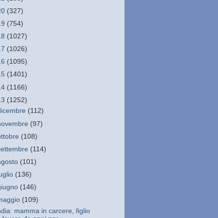
20
(327)
19
(754)
18
(1027)
17
(1026)
16
(1095)
15
(1401)
14
(1166)
13
(1252)
dicembre
(112)
novembre
(97)
ottobre
(108)
settembre
(114)
agosto
(101)
luglio
(136)
giugno
(146)
maggio
(109)
ndia: mamma in carcere, figlio