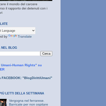
ere il mondo del carcere
rso il rapporto dei detenuti con i
ri
LATE
ed by
Translate
 NEL BLOG
ti Umani-Human Rights" su
TER
a FACEBOOK: "BlogDirittiUmani"
PIÙ LETTI DELLA SETTIMANA
Vergogna nel ferrarese.
Barricate per non ospitare