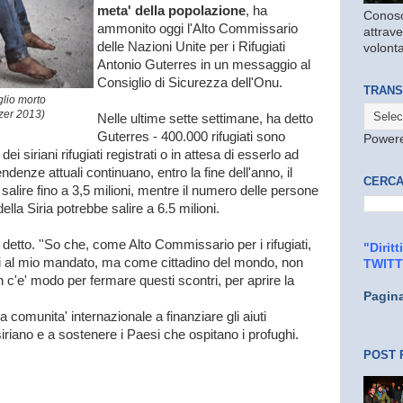
meta' della popolazione
, ha
Conosc
ammonito oggi l'Alto Commissario
attrave
delle Nazioni Unite per i Rifugiati
volonta
Antonio Guterres in un messaggio al
Consiglio di Sicurezza dell'Onu.
TRANS
iglio morto
tzer 2013)
Nelle ultime sette settimane, ha detto
Guterres - 400.000 rifugiati sono
Power
 dei siriani rifugiati registrati o in attesa di esserlo ad
ndenze attuali continuano, entro la fine dell'anno, il
CERCA
 salire fino a 3,5 milioni, mentre il numero delle persone
lla Siria potrebbe salire a 6.5 milioni.
ha detto. ''So che, come Alto Commissario per i rifugiati,
"Dirit
ni al mio mandato, ma come cittadino del mondo, non
TWIT
c'e' modo per fermare questi scontri, per aprire la
Pagin
a comunita' internazionale a finanziare gli aiuti
 siriano e a sostenere i Paesi che ospitano i profughi.
POST 