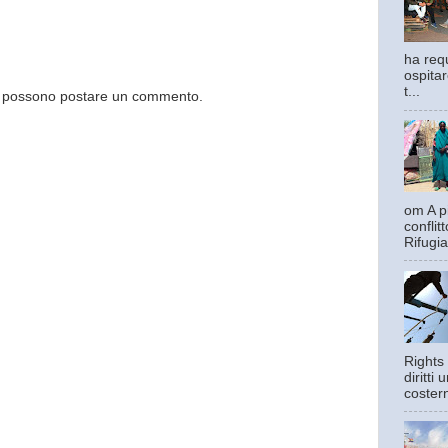
ha requ
ospitar
t...
og possono postare un commento.
om A pi
confli
Rifugia
Rights 
diritti
costern