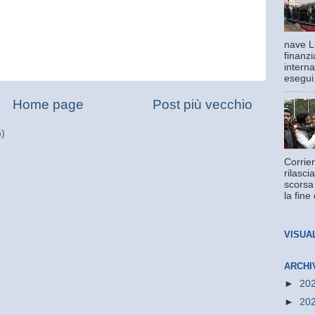
nave L
finanzi
interna
esegui.
Home page
Post più vecchio
m)
Corrier
rilasci
scorsa
la fine 
VISUA
ARCHI
►
20
►
20