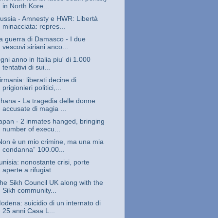
in North Kore...
ussia - Amnesty e HWR: Libertà
minacciata: repres...
a guerra di Damasco - I due
vescovi siriani anco...
gni anno in Italia piu' di 1.000
tentativi di sui...
irmania: liberati decine di
prigionieri politici,...
hana - La tragedia delle donne
accusate di magia ...
apan - 2 inmates hanged, bringing
number of execu...
Non è un mio crimine, ma una mia
condanna” 100.00...
unisia: nonostante crisi, porte
aperte a rifugiat...
he Sikh Council UK along with the
Sikh community...
odena: suicidio di un internato di
25 anni Casa L...