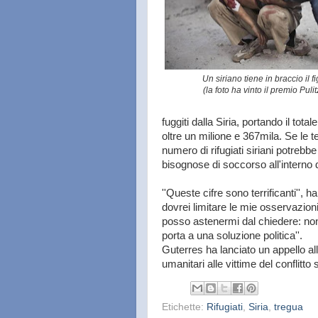
Un siriano tiene in braccio il f
(la foto ha vinto il premio Puli
fuggiti dalla Siria, portando il totale
oltre un milione e 367mila. Se le te
numero di rifugiati siriani potrebbe
bisognose di soccorso all'interno de
''Queste cifre sono terrificanti'', 
dovrei limitare le mie osservazio
posso astenermi dal chiedere: non 
porta a una soluzione politica''.
Guterres ha lanciato un appello all
umanitari alle vittime del conflitto
Etichette:
Rifugiati
,
Siria
,
tregua