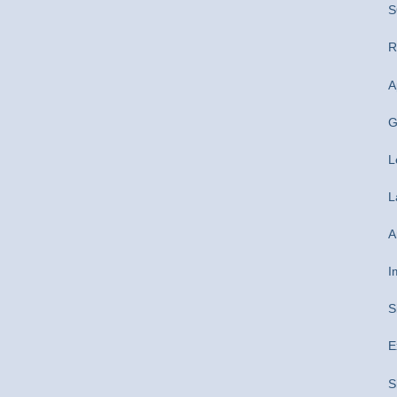
S
R
A
G
L
L
A
I
S
E
S