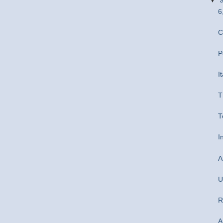
▼
6
C
P
I
T
T
I
A
U
R
A