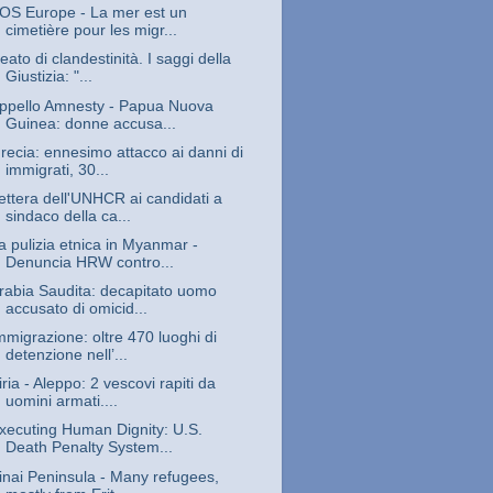
OS Europe - La mer est un
cimetière pour les migr...
eato di clandestinità. I saggi della
Giustizia: "...
ppello Amnesty - Papua Nuova
Guinea: donne accusa...
recia: ennesimo attacco ai danni di
immigrati, 30...
ettera dell'UNHCR ai candidati a
sindaco della ca...
a pulizia etnica in Myanmar -
Denuncia HRW contro...
rabia Saudita: decapitato uomo
accusato di omicid...
mmigrazione: oltre 470 luoghi di
detenzione nell’...
iria - Aleppo: 2 vescovi rapiti da
uomini armati....
xecuting Human Dignity: U.S.
Death Penalty System...
inai Peninsula - Many refugees,