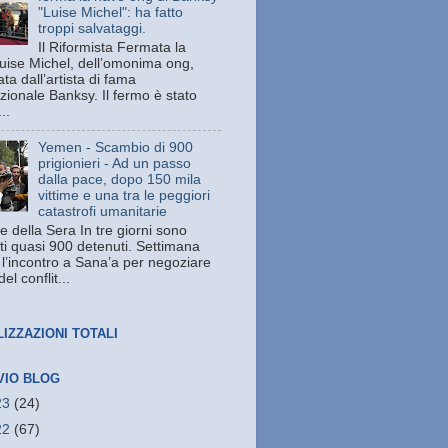
"Luise Michel": ha fatto
troppi salvataggi.
Il Riformista Fermata la
uise Michel, dell’omonima ong,
ata dall’artista di fama
zionale Banksy. Il fermo è stato
..
Yemen - Scambio di 900
prigionieri - Ad un passo
dalla pace, dopo 150 mila
vittime e una tra le peggiori
catastrofi umanitarie
e della Sera In tre giorni sono
ati quasi 900 detenuti. Settimana
 l’incontro a Sana’a per negoziare
del conflit...
LIZZAZIONI TOTALI
VIO BLOG
23
(24)
22
(67)