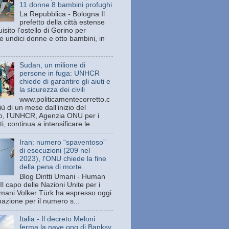
11 donne 8 bambini profughi
La Repubblica - Bologna Il
prefetto della città estense
isito l'ostello di Gorino per
e undici donne e otto bambini, in
Sudan, un milione di
persone in fuga: UNHCR
chiede di garantire gli aiuti e
la sicurezza dei civili
www.politicamentecorretto.c
ù di un mese dall’inizio del
tto, l’UNHCR, Agenzia ONU per i
ti, continua a intensificare le ...
Iran: numero “spaventoso”
di esecuzioni (209 nel
2023), l'ONU chiede la fine
della pena di morte.
Blog Diritti Umani - Human
Il capo delle Nazioni Unite per i
 umani Volker Türk ha espresso oggi
azione per il numero s...
Italia - Il decreto Meloni
ferma la nave ong di Banksy