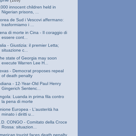
aprile
(109)
,000 innocent children held in
Nigerian prisons, ...
orea de Sud i Vescovi affermano:
trasformiamo i ...
ena di morte in Cina - Il coraggio di
essere cont...
talia - Giustizia: il premier Letta;
situazione c...
he state of Georgia may soon
execute Warren Lee H...
exas - Democrat proposes repeal
of death penalty
ndiana - 12-Year-Old Paul Henry
Gingerich Sentenc...
ngola: Luanda in prima fila contro
la pena di morte
nione Europea - L'austerità ha
minato i diritti u...
.D. CONGO - Comitato della Croce
Rossa: situazion...
merican tourist faces death penalty