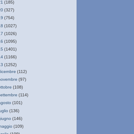
21
(185)
20
(327)
19
(754)
18
(1027)
17
(1026)
16
(1095)
15
(1401)
14
(1166)
13
(1252)
dicembre
(112)
novembre
(97)
ottobre
(108)
settembre
(114)
agosto
(101)
luglio
(136)
giugno
(146)
maggio
(109)