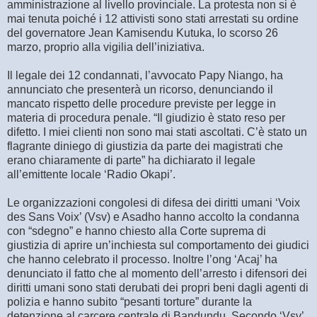
amministrazione al livello provinciale. La protesta non si è
mai tenuta poiché i 12 attivisti sono stati arrestati su ordine
del governatore Jean Kamisendu Kutuka, lo scorso 26
marzo, proprio alla vigilia dell’iniziativa.
Il legale dei 12 condannati, l’avvocato Papy Niango, ha
annunciato che presenterà un ricorso, denunciando il
mancato rispetto delle procedure previste per legge in
materia di procedura penale. “Il giudizio è stato reso per
difetto. I miei clienti non sono mai stati ascoltati. C’è stato un
flagrante diniego di giustizia da parte dei magistrati che
erano chiaramente di parte” ha dichiarato il legale
all’emittente locale ‘Radio Okapi’.
Le organizzazioni congolesi di difesa dei diritti umani ‘Voix
des Sans Voix’ (Vsv) e Asadho hanno accolto la condanna
con “sdegno” e hanno chiesto alla Corte suprema di
giustizia di aprire un’inchiesta sul comportamento dei giudici
che hanno celebrato il processo. Inoltre l’ong ‘Acaj’ ha
denunciato il fatto che al momento dell’arresto i difensori dei
diritti umani sono stati derubati dei propri beni dagli agenti di
polizia e hanno subito “pesanti torture” durante la
detenzione al carcere centrale di Bandundu. Secondo ‘Vsv’,