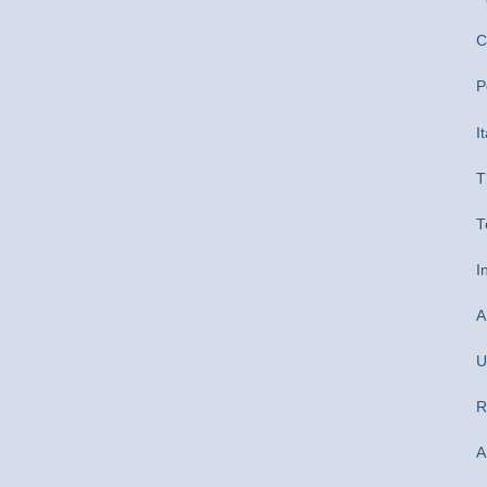
C
P
I
T
T
I
A
U
R
A