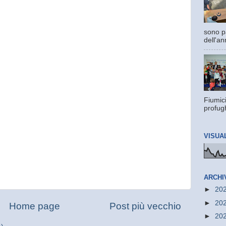
sono pa
dell'an
Fiumic
profugh
VISUA
ARCHI
►
20
►
20
Home page
Post più vecchio
►
20