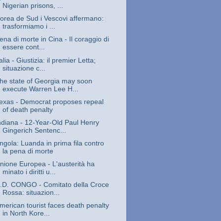
Nigerian prisons, ...
orea de Sud i Vescovi affermano:
trasformiamo i ...
ena di morte in Cina - Il coraggio di
essere cont...
talia - Giustizia: il premier Letta;
situazione c...
he state of Georgia may soon
execute Warren Lee H...
exas - Democrat proposes repeal
of death penalty
ndiana - 12-Year-Old Paul Henry
Gingerich Sentenc...
ngola: Luanda in prima fila contro
la pena di morte
nione Europea - L'austerità ha
minato i diritti u...
.D. CONGO - Comitato della Croce
Rossa: situazion...
merican tourist faces death penalty
in North Kore...