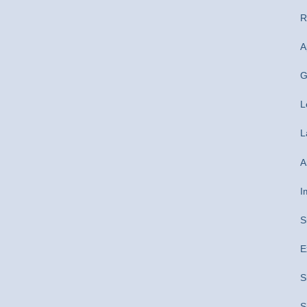
R
A
G
L
L
A
I
S
E
S
S