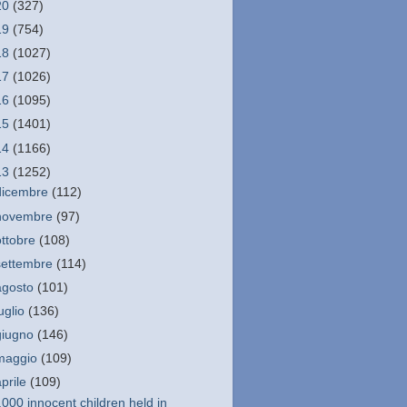
20
(327)
19
(754)
18
(1027)
17
(1026)
16
(1095)
15
(1401)
14
(1166)
13
(1252)
dicembre
(112)
novembre
(97)
ottobre
(108)
settembre
(114)
agosto
(101)
luglio
(136)
giugno
(146)
maggio
(109)
aprile
(109)
,000 innocent children held in