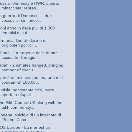
ussia - Amnesty e HWR: Libertà
minacciata: repres...
a guerra di Damasco - I due
vescovi siriani anco...
gni anno in Italia piu' di 1.000
tentativi di sui...
irmania: liberati decine di
prigionieri politici,...
hana - La tragedia delle donne
accusate di magia ...
apan - 2 inmates hanged, bringing
number of execu...
Non è un mio crimine, ma una mia
condanna” 100.00...
unisia: nonostante crisi, porte
aperte a rifugiat...
he Sikh Council UK along with the
Sikh community...
odena: suicidio di un internato di
25 anni Casa L...
OS Europe - La mer est un