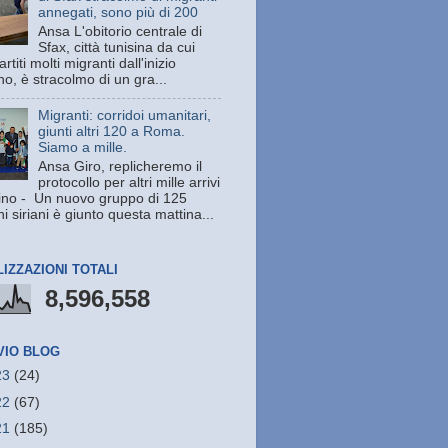
annegati, sono più di 200
Ansa L'obitorio centrale di
Sfax, città tunisina da cui
rtiti molti migranti dall'inizio
no, è stracolmo di un gra...
Migranti: corridoi umanitari,
giunti altri 120 a Roma.
Siamo a mille.
Ansa Giro, replicheremo il
protocollo per altri mille arrivi
ino - Un nuovo gruppo di 125
i siriani è giunto questa mattina...
LIZZAZIONI TOTALI
8,596,558
VIO BLOG
23
(24)
22
(67)
21
(185)