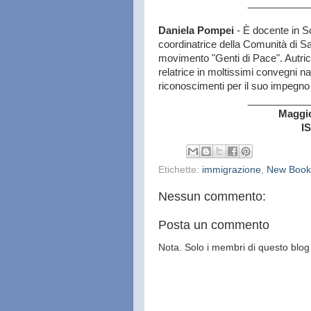
___________
Daniela Pompei
-
È docente in S
coordinatrice della Comunità di San
movimento "Genti di Pace". Autrice
relatrice in moltissimi convegni na
riconoscimenti per il suo impegno n
___________
Maggio
I
Etichette:
immigrazione
,
New Book 
Nessun commento:
Posta un commento
Nota. Solo i membri di questo bl