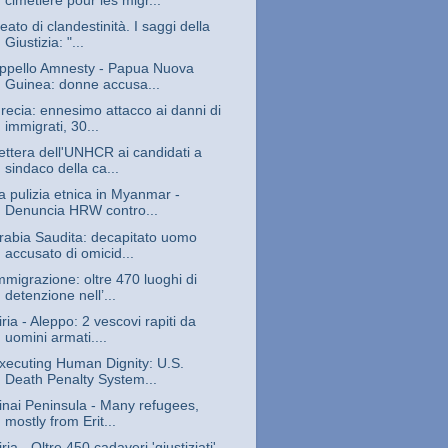
cimetière pour les migr...
eato di clandestinità. I saggi della
Giustizia: "...
ppello Amnesty - Papua Nuova
Guinea: donne accusa...
recia: ennesimo attacco ai danni di
immigrati, 30...
ettera dell'UNHCR ai candidati a
sindaco della ca...
a pulizia etnica in Myanmar -
Denuncia HRW contro...
rabia Saudita: decapitato uomo
accusato di omicid...
mmigrazione: oltre 470 luoghi di
detenzione nell’...
iria - Aleppo: 2 vescovi rapiti da
uomini armati....
xecuting Human Dignity: U.S.
Death Penalty System...
inai Peninsula - Many refugees,
mostly from Erit...
iria - Oltre 450 cadaveri 'giustiziati'