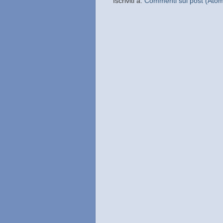
Iscriviti a:
Commenti sul post (Ato