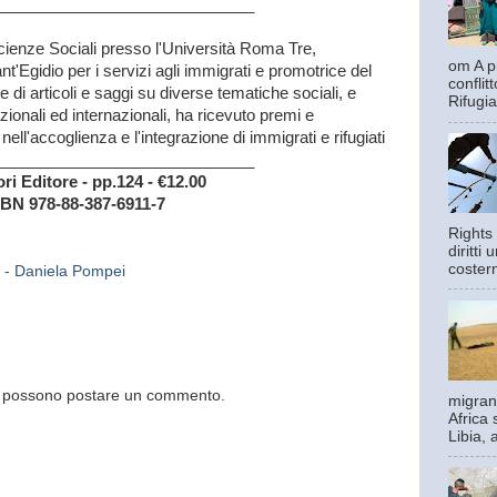
_____________________________
cienze Sociali presso l'Università Roma Tre,
om A pi
t'Egidio per i servizi agli immigrati e promotrice del
confli
 di articoli e saggi su diverse tematiche sociali, e
Rifugia
zionali ed internazionali, ha ricevuto premi e
ell'accoglienza e l'integrazione di immigrati e rifugiati
_____________________________
ri Editore - pp.124 - €12.00
SBN 978-88-387-6911-7
Rights 
diritti
costern
- Daniela Pompei
og possono postare un commento.
migrant
Africa 
Libia, 