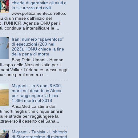
chiede di garantire gli aiuti e
la sicurezza dei civili
www.politicamentecorretto.c
ù di un mese dall’inizio del
tto, l’UNHCR, Agenzia ONU per i
ti, continua a intensificare le ...
Iran: numero “spaventoso”
di esecuzioni (209 nel
2023), l'ONU chiede la fine
della pena di morte.
Blog Diritti Umani - Human
Il capo delle Nazioni Unite per i
 umani Volker Türk ha espresso oggi
azione per il numero s...
Migranti - In 5 anni 6.600
morti nel deserto in Africa
per raggiungere la Libia.
1.386 morti nel 2018
AnsaMed La stima dei
i morti negli ultimi cinque anni in
sulle strade per raggiungere la
attraverso il deserto del Saha...
Migranti - Tunisia - L'obitorio
di Sfax stracolmo di migranti