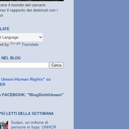
ere il mondo del carcere
rso il rapporto dei detenuti con i
ri
LATE
ed by
Translate
 NEL BLOG
ti Umani-Human Rights" su
TER
a FACEBOOK: "BlogDirittiUmani"
PIÙ LETTI DELLA SETTIMANA
Sudan, un milione di
persone in fuga: UNHCR