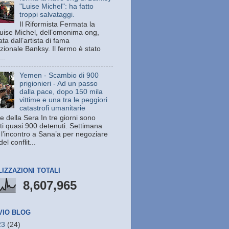
"Luise Michel": ha fatto
troppi salvataggi.
Il Riformista Fermata la
uise Michel, dell’omonima ong,
ata dall’artista di fama
zionale Banksy. Il fermo è stato
..
Yemen - Scambio di 900
prigionieri - Ad un passo
dalla pace, dopo 150 mila
vittime e una tra le peggiori
catastrofi umanitarie
e della Sera In tre giorni sono
ati quasi 900 detenuti. Settimana
 l’incontro a Sana’a per negoziare
del conflit...
LIZZAZIONI TOTALI
8,607,965
VIO BLOG
23
(24)