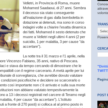
Velletri, in Provincia di Roma, muore
Conosc
Mohamed Saadaoui, di 27 anni. Sembra
attrave
il decesso sia stato conseguente
volonta
all'inalazione di gas dalla bomboletta in
dotazione ai detenuti, ma sono in corso
TRANS
indagini volte a chiarire l'esatta dinamica
dei fatti. Mohamed è sesto detenuto che
muore a Velletri negli ultimi 4 anni (2 per
Power
suicidio, 1 per malattia, 3 per cause "da
accertare").
CERCA
La notte tra il 31 marzo e l'1 aprile, nella
ore Vincenzo Fabiano, 35 anni, nativo di Pescara.
iaci e stava da tempo cercando di dimostrare che le
"Dirit
mpatibili con il regime carcerario. A metà aprile per lui
TWIT
tribunale di sorveglianza, che avrebbe dovuto valutare
Pagin
e condizioni psicofisiche e decidere se scarcerarlo o
to così importante non c'è arrivato e sulla sua morte
 istituzioni non abbiano valutato tempestivamente la
no a 13 i decessi registrati nel carcere di Teramo negli
POST 
 malattia, 4 per cause "da accertare"). L'Istituto
i a fronte di 270 posti) si colloca al al primo posto in