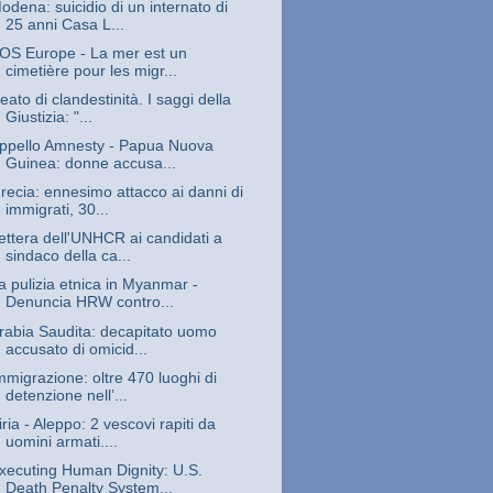
odena: suicidio di un internato di
25 anni Casa L...
OS Europe - La mer est un
cimetière pour les migr...
eato di clandestinità. I saggi della
Giustizia: "...
ppello Amnesty - Papua Nuova
Guinea: donne accusa...
recia: ennesimo attacco ai danni di
immigrati, 30...
ettera dell'UNHCR ai candidati a
sindaco della ca...
a pulizia etnica in Myanmar -
Denuncia HRW contro...
rabia Saudita: decapitato uomo
accusato di omicid...
mmigrazione: oltre 470 luoghi di
detenzione nell’...
iria - Aleppo: 2 vescovi rapiti da
uomini armati....
xecuting Human Dignity: U.S.
Death Penalty System...