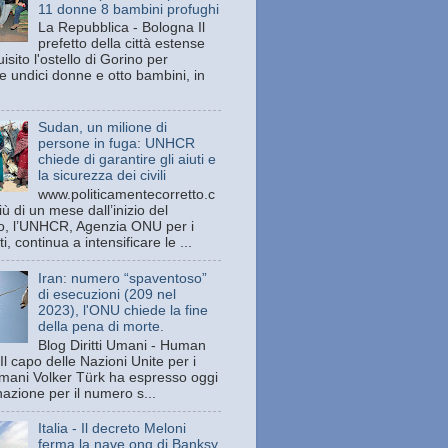
11 donne 8 bambini profughi
La Repubblica - Bologna Il
prefetto della città estense
isito l'ostello di Gorino per
e undici donne e otto bambini, in
Sudan, un milione di
persone in fuga: UNHCR
chiede di garantire gli aiuti e
la sicurezza dei civili
www.politicamentecorretto.c
ù di un mese dall’inizio del
tto, l’UNHCR, Agenzia ONU per i
ti, continua a intensificare le ...
Iran: numero “spaventoso”
di esecuzioni (209 nel
2023), l'ONU chiede la fine
della pena di morte.
Blog Diritti Umani - Human
Il capo delle Nazioni Unite per i
 umani Volker Türk ha espresso oggi
azione per il numero s...
Italia - Il decreto Meloni
ferma la nave ong di Banksy