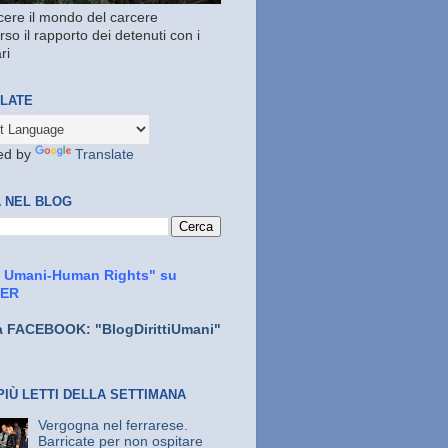
ere il mondo del carcere
rso il rapporto dei detenuti con i
ri
LATE
ed by
Translate
 NEL BLOG
ti Umani-Human Rights" su
TER
a FACEBOOK: "BlogDirittiUmani"
PIÙ LETTI DELLA SETTIMANA
Vergogna nel ferrarese.
Barricate per non ospitare