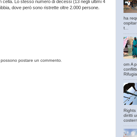
 in cella. Lo stesso numero di decessi (13 negli ultimi 4
bibbia, dove però sono ristrette oltre 2.000 persone.
ha requ
ospitar
t...
og possono postare un commento.
om A pi
confli
Rifugia
Rights 
diritti
costern