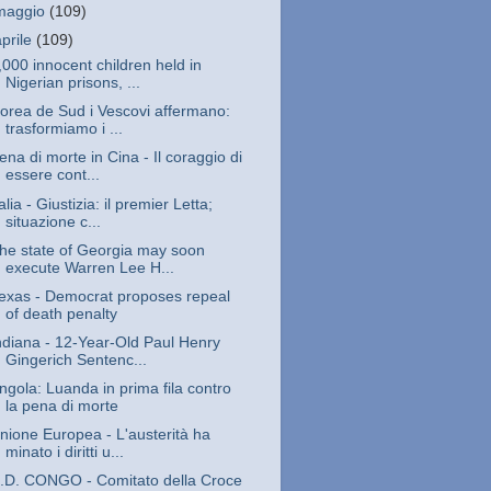
maggio
(109)
aprile
(109)
,000 innocent children held in
Nigerian prisons, ...
orea de Sud i Vescovi affermano:
trasformiamo i ...
ena di morte in Cina - Il coraggio di
essere cont...
talia - Giustizia: il premier Letta;
situazione c...
he state of Georgia may soon
execute Warren Lee H...
exas - Democrat proposes repeal
of death penalty
ndiana - 12-Year-Old Paul Henry
Gingerich Sentenc...
ngola: Luanda in prima fila contro
la pena di morte
nione Europea - L'austerità ha
minato i diritti u...
.D. CONGO - Comitato della Croce