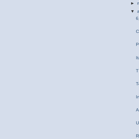
►
▼
6
C
P
I
T
T
I
A
U
R