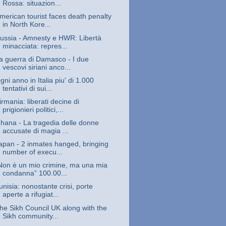
Rossa: situazion...
merican tourist faces death penalty
in North Kore...
ussia - Amnesty e HWR: Libertà
minacciata: repres...
a guerra di Damasco - I due
vescovi siriani anco...
gni anno in Italia piu' di 1.000
tentativi di sui...
irmania: liberati decine di
prigionieri politici,...
hana - La tragedia delle donne
accusate di magia ...
apan - 2 inmates hanged, bringing
number of execu...
Non è un mio crimine, ma una mia
condanna” 100.00...
unisia: nonostante crisi, porte
aperte a rifugiat...
he Sikh Council UK along with the
Sikh community...