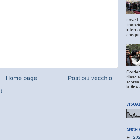
nave L
finanzi
interna
esegui.
Corrier
rilasci
Home page
Post più vecchio
scorsa
la fine 
m)
VISUA
ARCHI
►
20