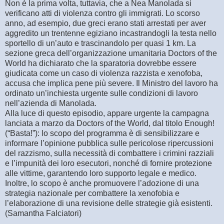
Non è la prima volta, tuttavia, che a Nea Manolada si
verificano atti di violenza contro gli immigrati. Lo scorso
anno, ad esempio, due greci erano stati arrestati per aver
aggredito un trentenne egiziano incastrandogli la testa nello
sportello di un’auto e trascinandolo per quasi 1 km. La
sezione greca dell’organizzazione umanitaria Doctors of the
World ha dichiarato che la sparatoria dovrebbe essere
giudicata come un caso di violenza razzista e xenofoba,
accusa che implica pene più severe. Il Ministro del lavoro ha
ordinato un’inchiesta urgente sulle condizioni di lavoro
nell’azienda di Manolada.
Alla luce di questo episodio, appare urgente la campagna
lanciata a marzo da Doctors of the World, dal titolo Enough!
(“Basta!”): lo scopo del programma è di sensibilizzare e
informare l’opinione pubblica sulle pericolose ripercussioni
del razzismo, sulla necessità di combattere i crimini razziali
e l’impunità dei loro esecutori, nonché di fornire protezione
alle vittime, garantendo loro supporto legale e medico.
Inoltre, lo scopo è anche promuovere l’adozione di una
strategia nazionale per combattere la xenofobia e
l’elaborazione di una revisione delle strategie già esistenti.
(Samantha Falciatori)