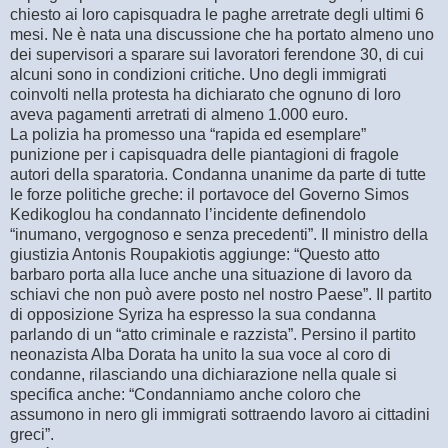
chiesto ai loro capisquadra le paghe arretrate degli ultimi 6
mesi. Ne è nata una discussione che ha portato almeno uno
dei supervisori a sparare sui lavoratori ferendone 30, di cui
alcuni sono in condizioni critiche. Uno degli immigrati
coinvolti nella protesta ha dichiarato che ognuno di loro
aveva pagamenti arretrati di almeno 1.000 euro.
La polizia ha promesso una “rapida ed esemplare”
punizione per i capisquadra delle piantagioni di fragole
autori della sparatoria. Condanna unanime da parte di tutte
le forze politiche greche: il portavoce del Governo Simos
Kedikoglou ha condannato l’incidente definendolo
“inumano, vergognoso e senza precedenti”. Il ministro della
giustizia Antonis Roupakiotis aggiunge: “Questo atto
barbaro porta alla luce anche una situazione di lavoro da
schiavi che non può avere posto nel nostro Paese”. Il partito
di opposizione Syriza ha espresso la sua condanna
parlando di un “atto criminale e razzista”. Persino il partito
neonazista Alba Dorata ha unito la sua voce al coro di
condanne, rilasciando una dichiarazione nella quale si
specifica anche: “Condanniamo anche coloro che
assumono in nero gli immigrati sottraendo lavoro ai cittadini
greci”.