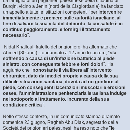
La famiglia di un prigionieri palestinese della cittadina di
Burqin, vicino a Jenin (nord della Cisgiordania) ha lanciato
un appello a tutte le istituzioni competenti "per
intervenire
immediatamente e premere sulle autorità israeliane, al
fine di salvare la sua vita del detenuto, la cui salute è in
continuo peggioramento, e fornirgli il trattamento
necessario
".
Nidal Khallouf, fratello del prigioniero, ha affermato che
Ahmed (30 anni), condannato a 12 anni di carcere, "
sta
soffrendo a causa di un'infezione batterica al piede
sinistro, con conseguente febbre e forti dolori
". Ha
aggiunto che "
nonostante il via libera all'intervento
chirurgico, dato dai medici proprio a causa della sua
difficile situazione sanitaria, dovuta ad un gonfiore al
piede, con conseguenti lacerazioni muscolari e erosioni
ossee, l'amministrazione penitenziaria israeliana indulge
nel sottoporlo al trattamento, incurante della sua
condizione critica
".
Nello stesso contesto, in un comunicato stampa diramato
domenica 23 giugno, Ragheb Abu Diak, segretario della
Società dei prigionieri palestinesi, ha reso noto che "
le