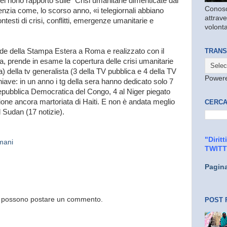
l nono rapporto sulle “Crisi umanitarie dimenticate dai
Conosc
enzia come, lo scorso anno, «i telegiornali abbiano
attrave
ntesti di crisi, conflitti, emergenze umanitarie e
volonta
sede della Stampa Estera a Roma e realizzato con il
TRANS
a, prende in esame la copertura delle crisi umanitarie
ta) della tv generalista (3 della TV pubblica e 4 della TV
Power
hiave: in un anno i tg della sera hanno dedicato solo 7
a Repubblica Democratica del Congo, 4 al Niger piegato
zione ancora martoriata di Haiti. E non è andata meglio
CERCA
 Sudan (17 notizie).
"Dirit
Umani
TWIT
Pagin
og possono postare un commento.
POST 