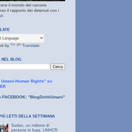
ere il mondo del carcere
rso il rapporto dei detenuti con i
ri
LATE
ed by
Translate
 NEL BLOG
ti Umani-Human Rights" su
TER
a FACEBOOK: "BlogDirittiUmani"
PIÙ LETTI DELLA SETTIMANA
Sudan, un milione di
persone in fuga: UNHCR