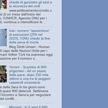
chiede di garantire gli aiuti e
la sicurezza dei civili
www.politicamentecorretto.c
ù di un mese dall’inizio del
tto, l’UNHCR, Agenzia ONU per i
ti, continua a intensificare le ...
Iran: numero “spaventoso”
di esecuzioni (209 nel
2023), l'ONU chiede la fine
della pena di morte.
Blog Diritti Umani - Human
Il capo delle Nazioni Unite per i
 umani Volker Türk ha espresso oggi
azione per il numero s...
Yemen - Scambio di 900
prigionieri - Ad un passo
dalla pace, dopo 150 mila
vittime e una tra le peggiori
catastrofi umanitarie
e della Sera In tre giorni sono
ati quasi 900 detenuti. Settimana
 l’incontro a Sana’a per negoziare
del conflit...
Migranti - In 5 anni 6.600