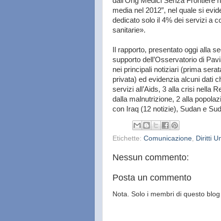
dall’Ong Medici Senza Frontiere ne
media nel 2012”, nel quale si evid
dedicato solo il 4% dei servizi a co
sanitarie».
Il rapporto, presentato oggi alla 
supporto dell’Osservatorio di Pavi
nei principali notiziari (prima sera
privata) ed evidenzia alcuni dati c
servizi all’Aids, 3 alla crisi nell
dalla malnutrizione, 2 alla popola
con Iraq (12 notizie), Sudan e Sud
Etichette:
Comunicazione
,
Diritti 
Nessun commento:
Posta un commento
Nota. Solo i membri di questo bl