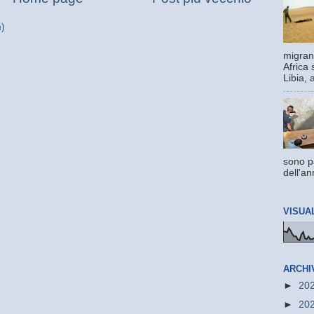
m)
migrant
Africa 
Libia, 
sono pa
dell'an
VISUA
ARCHI
►
20
►
20