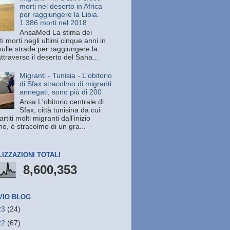
morti nel deserto in Africa
per raggiungere la Libia.
1.386 morti nel 2018
AnsaMed La stima dei
i morti negli ultimi cinque anni in
sulle strade per raggiungere la
attraverso il deserto del Saha...
Migranti - Tunisia - L'obitorio
di Sfax stracolmo di migranti
annegati, sono più di 200
Ansa L'obitorio centrale di
Sfax, città tunisina da cui
rtiti molti migranti dall'inizio
no, è stracolmo di un gra...
LIZZAZIONI TOTALI
8,600,353
VIO BLOG
23
(24)
22
(67)