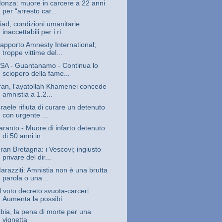
onza: muore in carcere a 22 anni
per “arresto car...
iad, condizioni umanitarie
inaccettabili per i ri...
apporto Amnesty International;
troppe vittime del...
SA - Guantanamo - Continua lo
sciopero della fame...
Iran, l'ayatollah Khamenei concede
amnistia a 1.2...
sraele rifiuta di curare un detenuto
con urgente ...
aranto - Muore di infarto detenuto
di 50 anni in ...
ran Bretagna: i Vescovi; ingiusto
privare del dir...
arazziti: Amnistia non è una brutta
parola o una ...
l voto decreto svuota-carceri.
Aumenta la possibi...
ibia, la pena di morte per una
vignetta