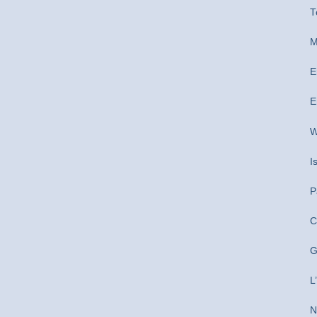
T
M
E
E
W
I
P
C
G
L
N