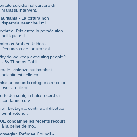
entato suicidio nel carcere di
Marassi, intervent...
auritania - La tortura non
risparmia neanche i mi...
rythrée: Pris entre la persécution
politique et l...
miratos Árabes Unidos -
Denuncias de tortura sist...
hy do we keep executing people?
- By Thomas Cahil...
sraele: violenze sui bambini
palestinesi nelle ca...
akistan extends refugee status for
over a million...
orte dei conti; in Italia record di
condanne su v...
ran Bretagna: continua il dibattito
per il voto a...
’UE condamne les récents recours
à la peine de mo...
orwegian Refugee Council -