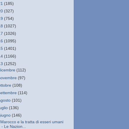
21
(185)
20
(327)
19
(754)
18
(1027)
17
(1026)
16
(1095)
15
(1401)
14
(1166)
13
(1252)
dicembre
(112)
novembre
(97)
ottobre
(108)
settembre
(114)
agosto
(101)
luglio
(136)
giugno
(146)
l Marocco e la tratta di esseri umani
- Le Nazion...