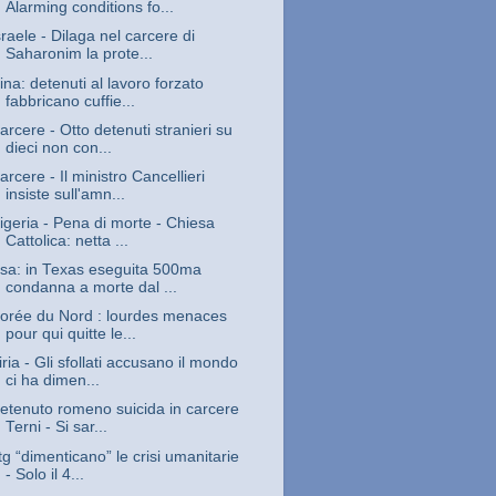
Alarming conditions fo...
sraele - Dilaga nel carcere di
Saharonim la prote...
ina: detenuti al lavoro forzato
fabbricano cuffie...
arcere - Otto detenuti stranieri su
dieci non con...
arcere - Il ministro Cancellieri
insiste sull'amn...
igeria - Pena di morte - Chiesa
Cattolica: netta ...
sa: in Texas eseguita 500ma
condanna a morte dal ...
orée du Nord : lourdes menaces
pour qui quitte le...
iria - Gli sfollati accusano il mondo
ci ha dimen...
etenuto romeno suicida in carcere
Terni - Si sar...
 tg “dimenticano” le crisi umanitarie
- Solo il 4...