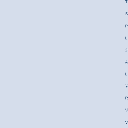
T
S
P
L
2
A
L
Y
R
V
V