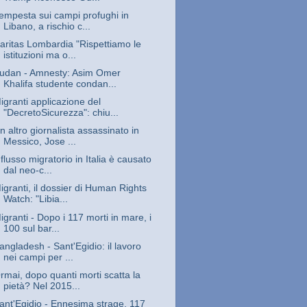
empesta sui campi profughi in
Libano, a rischio c...
aritas Lombardia "Rispettiamo le
istituzioni ma o...
udan - Amnesty: Asim Omer
Khalifa studente condan...
igranti applicazione del
"DecretoSicurezza": chiu...
n altro giornalista assassinato in
Messico, Jose ...
l flusso migratorio in Italia è causato
dal neo-c...
igranti, il dossier di Human Rights
Watch: "Libia...
igranti - Dopo i 117 morti in mare, i
100 sul bar...
angladesh - Sant'Egidio: il lavoro
nei campi per ...
rmai, dopo quanti morti scatta la
pietà? Nel 2015...
ant'Egidio - Ennesima strage, 117