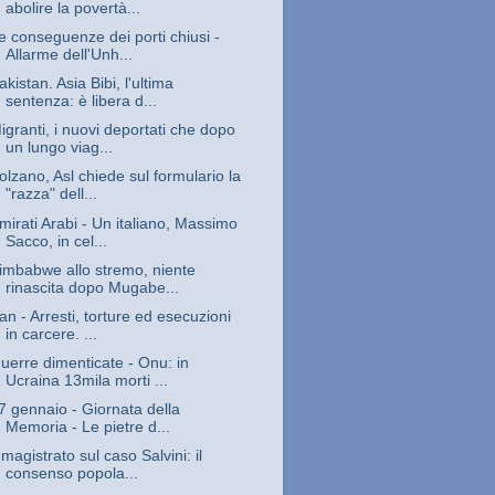
abolire la povertà...
e conseguenze dei porti chiusi -
Allarme dell'Unh...
akistan. Asia Bibi, l'ultima
sentenza: è libera d...
igranti, i nuovi deportati che dopo
un lungo viag...
olzano, Asl chiede sul formulario la
"razza" dell...
mirati Arabi - Un italiano, Massimo
Sacco, in cel...
imbabwe allo stremo, niente
rinascita dopo Mugabe...
ran - Arresti, torture ed esecuzioni
in carcere. ...
uerre dimenticate - Onu: in
Ucraina 13mila morti ...
7 gennaio - Giornata della
Memoria - Le pietre d...
l magistrato sul caso Salvini: il
consenso popola...