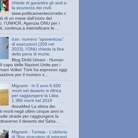
chiede di garantire gli aiuti e
la sicurezza dei civili
www.politicamentecorretto.c
ù di un mese dall’inizio del
tto, l’UNHCR, Agenzia ONU per i
ti, continua a intensificare le ...
Iran: numero “spaventoso”
di esecuzioni (209 nel
2023), l'ONU chiede la fine
della pena di morte.
Blog Diritti Umani - Human
Il capo delle Nazioni Unite per i
 umani Volker Türk ha espresso oggi
azione per il numero s...
Migranti - In 5 anni 6.600
morti nel deserto in Africa
per raggiungere la Libia.
1.386 morti nel 2018
AnsaMed La stima dei
i morti negli ultimi cinque anni in
sulle strade per raggiungere la
attraverso il deserto del Saha...
Migranti - Tunisia - L'obitorio
di Sfax stracolmo di migranti