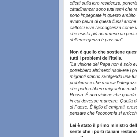
effetti sulla loro residenza, porte
cittadinanza: sono tutti temi che r
sono impegnate in questo ambito 
avuto paura di questi flussi anche
cattolici vive l'accoglienza come 
che esista più nemmeno un pericolo
dell'emergenza è passata".
Non è quello che sostiene quest
tutti i problemi dell'Italia.
"La visione del Papa non è solo 
potrebbero altrimenti risolvere i pr
migranti stanno svolgendo una fun
problema è che manca l'integrazion
che porterebbero migranti in modo 
Rossa. È una visione che guarda al
in cui dovesse mancare. Quella de
di Paese. È figlio di emigrati, cr
pensare che l'economia si arricchi
Lei è stato il primo ministro de
sente che i porti italiani resta