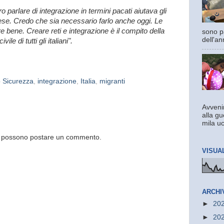
 parlare di integrazione in termini pacati aiutava gli
Paese. Credo che sia necessario farlo anche oggi. Le
e bene. Creare reti e integrazione è il compito della
sono pa
dell'an
le di tutti gli italiani".
 Sicurezza
,
integrazione
,
Italia
,
migranti
Avvenir
alla gu
mila uc
og possono postare un commento.
VISUA
ARCHI
►
20
►
20