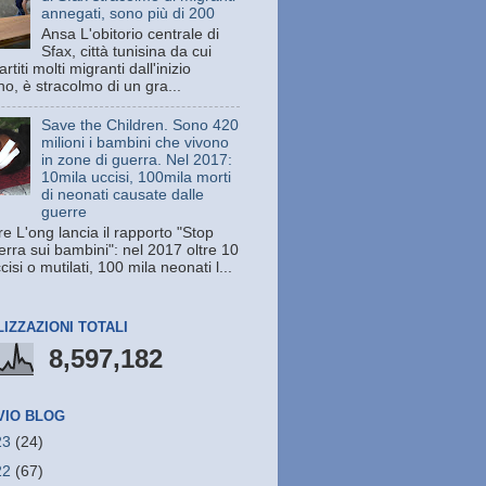
annegati, sono più di 200
Ansa L'obitorio centrale di
Sfax, città tunisina da cui
rtiti molti migranti dall'inizio
no, è stracolmo di un gra...
Save the Children. Sono 420
milioni i bambini che vivono
in zone di guerra. Nel 2017:
10mila uccisi, 100mila morti
di neonati causate dalle
guerre
e L'ong lancia il rapporto "Stop
erra sui bambini": nel 2017 oltre 10
cisi o mutilati, 100 mila neonati l...
LIZZAZIONI TOTALI
8,597,182
VIO BLOG
23
(24)
22
(67)