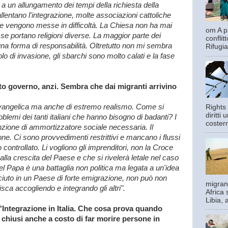
rà a un allungamento dei tempi della richiesta della
allentano l'integrazione, molte associazioni cattoliche
e vengono messe in difficoltà. La Chiesa non ha mai
om A pi
 se portano religioni diverse. La maggior parte dei
confli
una forma di responsabilità. Oltretutto non mi sembra
Rifugia
 di invasione, gli sbarchi sono molto calati e la fase
o governo, anzi. Sembra che dai migranti arrivino
evangelica ma anche di estremo realismo. Come si
Rights 
diritti
oblemi dei tanti italiani che hanno bisogno di badanti? I
costern
zione di ammortizzatore sociale necessaria. Il
e. Ci sono provvedimenti restrittivi e mancano i flussi
controllato. Li vogliono gli imprenditori, non la Croce
la crescita del Paese e che si rivelerà letale nel caso
l Papa è una battaglia non politica ma legata a un'idea
esciuto in un Paese di forte emigrazione, non può non
migrant
sca accogliendo e integrando gli altri".
Africa 
Libia, 
ll'Integrazione in Italia. Che cosa prova quando
no chiusi anche a costo di far morire persone in