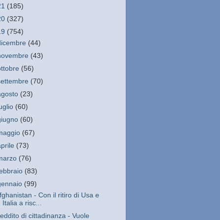
21
(185)
20
(327)
19
(754)
dicembre
(44)
novembre
(43)
ottobre
(56)
settembre
(70)
agosto
(23)
luglio
(60)
giugno
(60)
maggio
(67)
aprile
(73)
marzo
(76)
febbraio
(83)
gennaio
(99)
fghanistan - Con il ritiro di Usa e
Italia a risc...
eddito di cittadinanza - Vuole