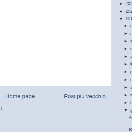
►
20
►
20
▼
20
►
►
►
►
►
►
►
►
►
►
Home page
Post più vecchio
►
m)
▼
A
R