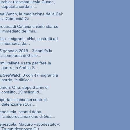
urchia: rilasciata Leyla Guven,
deputata curda in...
ea Watch, la mediazione della Cei:
la Comunità Gi...
rocura di Catania chiede sbarco
immediato dei min...
ibia - migranti: «Noi, costretti ad
imbarcarci da...
5 gennaio 2019 - 3 anni fa la
scomparsa di Giulio...
rmi italiane usate per fare la
guerra in Arabia S...
a SeaWatch 3 con 47 migranti a
bordo, in difficol...
emen: Onu, dopo 3 anni di
conflitto, 19 milioni d...
iportati il Libia nei centri di
detenzione i 107 ...
enezuela, scontri dopo
lʼautoproclamazione di Gua...
enezuela, Maduro «spodestato»:
Trump riconosce Gu...