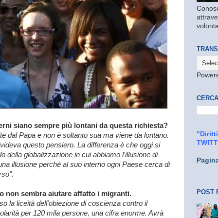
Conosc
attrave
volonta
TRANS
Power
CERCA
rni siano sempre più lontani da questa richiesta?
"Dirit
te dal Papa e non è soltanto sua ma viene da lontano.
TWIT
ideva questo pensiero. La differenza è che oggi si
o della globalizzazione in cui abbiamo l'illusione di
Pagin
na illusione perché al suo interno ogni Paese cerca di
rso".
POST 
no non sembra aiutare affatto i migranti.
la liceità dell'obiezione di coscienza contro il
olarità per 120 mila persone, una cifra enorme. Avrà