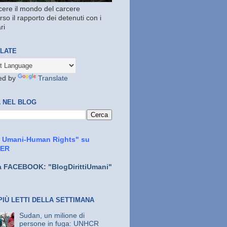
ere il mondo del carcere
rso il rapporto dei detenuti con i
ri
LATE
ed by
Translate
 NEL BLOG
ti Umani-Human Rights" su
TER
a FACEBOOK: "BlogDirittiUmani"
PIÙ LETTI DELLA SETTIMANA
Sudan, un milione di
persone in fuga: UNHCR