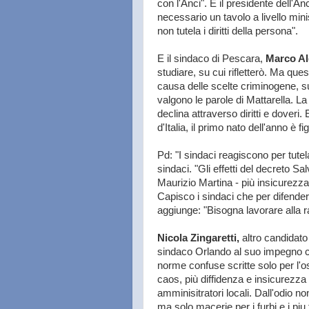
con l'Anci". E il presidente dell'An
necessario un tavolo a livello mini
non tutela i diritti della persona".
E il sindaco di Pescara,
Marco Al
studiare, su cui rifletterò. Ma que
causa delle scelte criminogene, sul
valgono le parole di Mattarella. La
declina attraverso diritti e doveri
d'Italia, il primo nato dell'anno è fi
Pd: "I sindaci reagiscono per tutela
sindaci. "Gli effetti del decreto S
Maurizio Martina - più insicurezza 
Capisco i sindaci che per difendere 
aggiunge: "Bisogna lavorare alla 
Nicola Zingaretti,
altro candidato
sindaco Orlando al suo impegno con
norme confuse scritte solo per l
caos, più diffidenza e insicurezza pe
amminisitratori locali. Dall'odio n
ma solo macerie per i furbi e i piu f