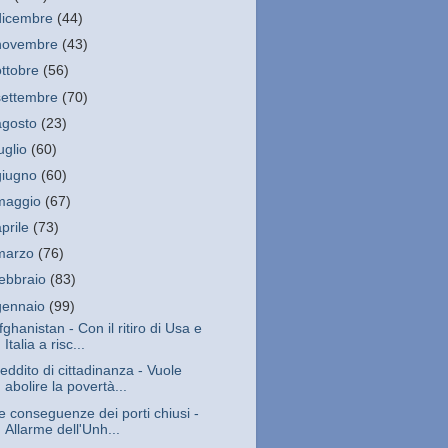
dicembre
(44)
novembre
(43)
ottobre
(56)
settembre
(70)
agosto
(23)
luglio
(60)
giugno
(60)
maggio
(67)
aprile
(73)
marzo
(76)
febbraio
(83)
gennaio
(99)
fghanistan - Con il ritiro di Usa e
Italia a risc...
eddito di cittadinanza - Vuole
abolire la povertà...
e conseguenze dei porti chiusi -
Allarme dell'Unh...