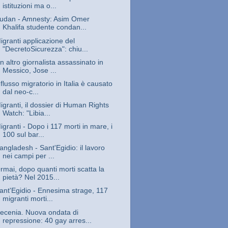
istituzioni ma o...
udan - Amnesty: Asim Omer
Khalifa studente condan...
igranti applicazione del
"DecretoSicurezza": chiu...
n altro giornalista assassinato in
Messico, Jose ...
l flusso migratorio in Italia è causato
dal neo-c...
igranti, il dossier di Human Rights
Watch: "Libia...
igranti - Dopo i 117 morti in mare, i
100 sul bar...
angladesh - Sant'Egidio: il lavoro
nei campi per ...
rmai, dopo quanti morti scatta la
pietà? Nel 2015...
ant'Egidio - Ennesima strage, 117
migranti morti...
ecenia. Nuova ondata di
repressione: 40 gay arres...