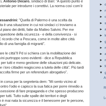
ci,
Antonio Decaro
, sindaco di Bari: "A questo punto è
►
steriale per introdurre i correttivi. La norma così com'è
►
►
essandrini
: "Quella di Palermo è una scelta da
►
sta è una situazione in cui noi sindaci ci troviamo a
►
 piano dei diritti, fatte da Matteo Salvini. Per me
 questione della sicurezza - e della convivenza - si
►
. E ricordo che a Pescara, come in molte altre città
►
glio di una famiglia di migranti".
►
re le città"Il Pd si schiera con la mobilitazione dei
►
alvini purtroppo sono evidenti - dice a Repubblica
►
per tutti e meno gestione delle situazioni più delicate.
►
i loro cittadini reagiscono a tutela delle città". Più tardi
raccolta firme per un referendum abrogativo".
▼
A
 in corsa per la segreteria dem: "Mi sento vicino al
tro l'odio e capisco la sua fatica per porre rimedio a
R
'ossessione di fare propaganda e che spesso producono
r tutti. Tutto sulle spalle dei territori e degli
L
on è mai nata la sicurezza e il benessere per le persone,
orti".