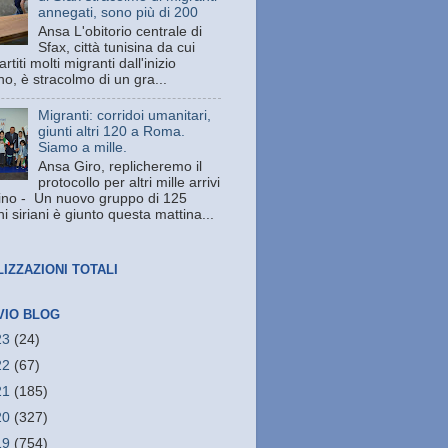
annegati, sono più di 200
Ansa L'obitorio centrale di
Sfax, città tunisina da cui
rtiti molti migranti dall'inizio
no, è stracolmo di un gra...
Migranti: corridoi umanitari,
giunti altri 120 a Roma.
Siamo a mille.
Ansa Giro, replicheremo il
protocollo per altri mille arrivi
ino - Un nuovo gruppo di 125
i siriani è giunto questa mattina...
LIZZAZIONI TOTALI
VIO BLOG
23
(24)
22
(67)
21
(185)
20
(327)
19
(754)