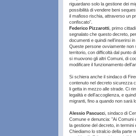
riguardano solo la gestione dei mi
possibilità di vendere beni seques
il mafioso rischia, attraverso un 
confiscato".
Federico Pizzarotti
, primo citta
segnalato che questo decreto, per 
documenti e quindi nell'inserirsi 
Queste persone ovviamente non s
territorio, con difficoltà dal punt
si muovono gli altri Comuni, di co
modificare il funzionamento dell'
Si schiera anche il sindaco di Fir
contenuto nel decreto sicurezza ch
li getta in mezzo alle strade. Ci 
legalità e dell'accoglienza, e qui
migranti, fino a quando non sarà lo 
Alessio Pascucc
i, sindaco di Cer
Comune e denuncia: "Ai Comuni ora
la gestione del decreto, in termini di
Chiediamo lo stralcio della parte r