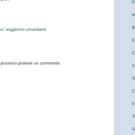
P
M
B
ci
,
soggiorno umanitario
E
Z
og possono postare un commento.
I
G
2
I
T
S