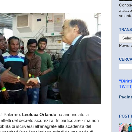
Conosc
attrave
volonta
TRANS
Power
CERCA
"Dirit
TWIT
Pagin
 di Palermo.
Leoluca Orlando
ha annunciato la
POST 
 effetti del decreto sicurezza. In particolare - ma non
bilità di iscriversi all'anagrafe alla scadenza del