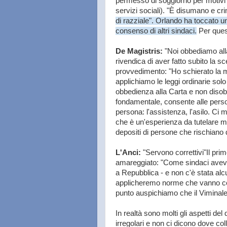
permesso di soggiorno per motivi u
servizi sociali). "È disumano e cr
di razziale". Orlando ha toccato un
consenso di altri sindaci.
Per quest
De Magistris:
"Noi obbediamo alla
rivendica di aver fatto subito la s
provvedimento: "Ho schierato la mia 
applichiamo le leggi ordinarie sol
obbedienza alla Carta e non disobb
fondamentale, consente alle persone
persona: l'assistenza, l'asilo. Ci
che è un'esperienza da tutelare men
depositi di persone che rischiano
L'Anci:
"Servono correttivi"Il pri
amareggiato: "Come sindaci avevam
a Repubblica - e non c'è stata alc
applicheremo norme che vanno contr
punto auspichiamo che il Viminale 
In realtà sono molti gli aspetti de
irregolari e non ci dicono dove co