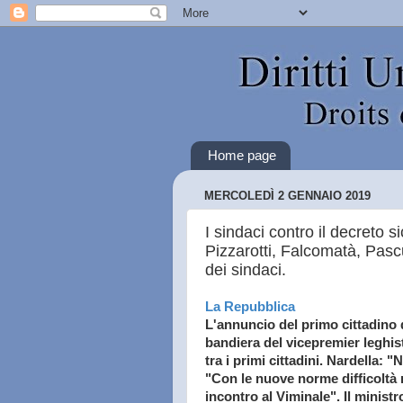
Home page
MERCOLEDÌ 2 GENNAIO 2019
I sindaci contro il decreto 
Pizzarotti, Falcomatà, Pasc
dei sindaci.
La Repubblica
L'annuncio del primo cittadino
bandiera del vicepremier leghist
tra i primi cittadini. Nardella: "
"Con le nuove norme difficoltà
incontro al Viminale". Il ministr