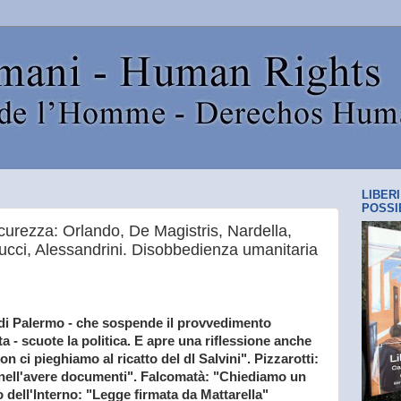
LIBER
POSSI
sicurezza: Orlando, De Magistris, Nardella,
ucci, Alessandrini. Disobbedienza umanitaria
 di Palermo - che sospende il provvedimento
a - scuote la politica. E apre una riflessione anche
Non ci pieghiamo al ricatto del dl Salvini". Pizzarotti:
 nell'avere documenti". Falcomatà: "Chiediamo un
o dell'Interno: "Legge firmata da Mattarella"