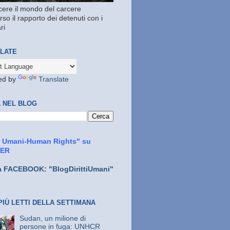
ere il mondo del carcere
rso il rapporto dei detenuti con i
ri
LATE
ed by
Translate
 NEL BLOG
ti Umani-Human Rights" su
TER
a FACEBOOK: "BlogDirittiUmani"
PIÙ LETTI DELLA SETTIMANA
Sudan, un milione di
persone in fuga: UNHCR