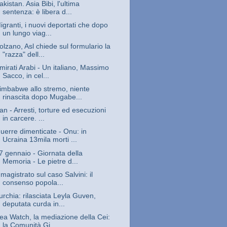
akistan. Asia Bibi, l'ultima
sentenza: è libera d...
igranti, i nuovi deportati che dopo
un lungo viag...
olzano, Asl chiede sul formulario la
"razza" dell...
mirati Arabi - Un italiano, Massimo
Sacco, in cel...
imbabwe allo stremo, niente
rinascita dopo Mugabe...
ran - Arresti, torture ed esecuzioni
in carcere. ...
uerre dimenticate - Onu: in
Ucraina 13mila morti ...
7 gennaio - Giornata della
Memoria - Le pietre d...
l magistrato sul caso Salvini: il
consenso popola...
urchia: rilasciata Leyla Guven,
deputata curda in...
ea Watch, la mediazione della Cei:
la Comunità Gi...