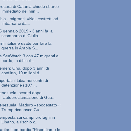
rocura di Catania chiede sbarco
immediato dei min...
ibia - migranti: «Noi, costretti ad
imbarcarci da...
5 gennaio 2019 - 3 anni fa la
scomparsa di Giulio...
rmi italiane usate per fare la
guerra in Arabia S...
a SeaWatch 3 con 47 migranti a
bordo, in difficol...
emen: Onu, dopo 3 anni di
conflitto, 19 milioni d...
iportati il Libia nei centri di
detenzione i 107 ...
enezuela, scontri dopo
lʼautoproclamazione di Gua...
enezuela, Maduro «spodestato»:
Trump riconosce Gu...
empesta sui campi profughi in
Libano, a rischio c...
aritas Lombardia "Rispettiamo le