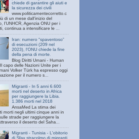
chiede di garantire gli aiuti e
la sicurezza dei civili
www.politicamentecorretto.c
ù di un mese dall’inizio del
tto, l’UNHCR, Agenzia ONU per i
ti, continua a intensificare le ...
Iran: numero “spaventoso”
di esecuzioni (209 nel
2023), l'ONU chiede la fine
della pena di morte.
Blog Diritti Umani - Human
Il capo delle Nazioni Unite per i
 umani Volker Türk ha espresso oggi
azione per il numero s...
Migranti - In 5 anni 6.600
morti nel deserto in Africa
per raggiungere la Libia.
1.386 morti nel 2018
AnsaMed La stima dei
i morti negli ultimi cinque anni in
sulle strade per raggiungere la
attraverso il deserto del Saha...
Migranti - Tunisia - L'obitorio
di Sfax stracolmo di migranti