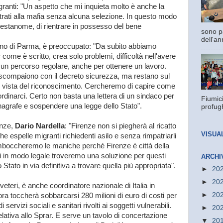
granti: "Un aspetto che mi inquieta molto è anche la
trati alla mafia senza alcuna selezione. In questo modo
prestanome, di rientrare in possesso del bene
sono pa
dell'an
dino di Parma, è preoccupato: "Da subito abbiamo
come è scritto, crea solo problemi, difficoltà nell'avere
in un percorso regolare, anche per ottenere un lavoro.
compaiono con il decreto sicurezza, ma restano sul
o di vista del riconoscimento. Cercheremo di capire come
ordinarci. Certo non basta una lettera di un sindaco per
Fiumic
anagrafe e sospendere una legge dello Stato".
profugh
enze,
Dario Nardella
: "Firenze non si piegherà al ricatto
VISUA
e espelle migranti richiedenti asilo e senza rimpatriarli
rimboccheremo le maniche perché Firenze è città della
ndi in modo legale troveremo una soluzione per questi
ARCHI
Stato in via definitiva a trovare quella più appropriata".
►
20
►
20
veteri, è anche coordinatore nazionale di Italia in
►
20
 toccherà sobbarcarsi 280 milioni di euro di costi per
 servizi sociali e sanitari rivolti ai soggetti vulnerabili.
►
20
elativa allo Sprar. E serve un tavolo di concertazione
▼
20