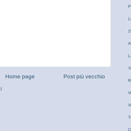
P
L
2
A
L
Y
Home page
Post più vecchio
R
m)
V
V
T
C