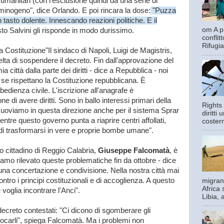
manitari (con l'esclusione quindi da una serie di
iminogeno", dice Orlando. E poi rincara la dose:
"Puzza
 tasto dolente. Innescando reazioni politiche. E il
om A pi
o Salvini gli risponde in modo durissimo.
confli
Rifugia
 Costituzione"Il sindaco di Napoli, Luigi de Magistris,
celta di sospendere il decreto. Fin dall'approvazione del
città dalla parte dei diritti - dice a Repubblica - noi
o se rispettano la Costituzione repubblicana. È
edienza civile. L'iscrizione all'anagrafe è
 di avere diritti. Sono in ballo interessi primari della
Rights 
 muoviamo in questa direzione anche per il sistema Sprar
diritti
tre questo governo punta a riaprire centri affollati,
costern
 di trasformarsi in vere e proprie bombe umane".
mo cittadino di Reggio Calabria,
Giuseppe Falcomatà
, è
o rilevato queste problematiche fin da ottobre - dice
una concertazione e condivisione. Nella nostra città mai
o i principi costituzionali e di accoglienza. A questo
migrant
Africa 
voglia incontrare l'Anci".
Libia, 
l decreto contestati: "Ci dicono di sgomberare gli
llocarli", spiega Falcomatà. Ma i problemi non