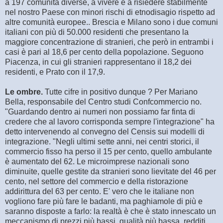
a 197 comunità diverse, a vivere e a risiedere stabilmente
nel nostro Paese con minori rischi di etnodisagio rispetto ad
altre comunità europee.. Brescia e Milano sono i due comuni
italiani con più di 50.000 residenti che presentano la
maggiore concentrazione di stranieri, che però in entrambi i
casi è pari al 18,6 per cento della popolazione. Seguono
Piacenza, in cui gli stranieri rappresentano il 18,2 dei
residenti, e Prato con il 17,9.
Le ombre.
Tutte cifre in positivo dunque ? Per Mariano
Bella, responsabile del Centro studi Confcommercio no.
"Guardando dentro ai numeri non possiamo far finta di
credere che al lavoro corrisponda sempre l'integrazione" ha
detto intervenendo al convegno del Censis sui modelli di
integrazione. "Negli ultimi sette anni, nei centri storici, il
commercio fisso ha perso il 15 per cento, quello ambulante
è aumentato del 62. Le microimprese nazionali sono
diminuite, quelle gestite da stranieri sono lievitate del 46 per
cento, nel settore del commercio e della ristorazione
addirittura del 63 per cento. E' vero che le italiane non
vogliono fare più fare le badanti, ma paghiamole di più e
saranno disposte a farlo: la realtà è che è stato innescato un
meccanismo di prezzi più bassi, qualità più bassa, redditi