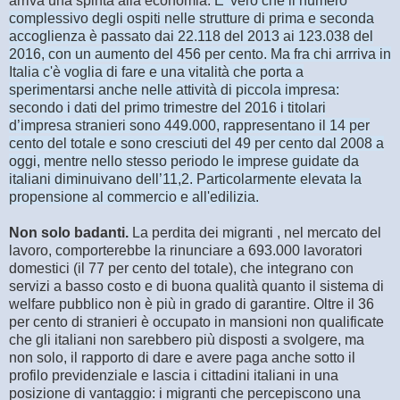
arriva una spinta alla economia.
E' vero che il numero
complessivo degli ospiti nelle strutture di prima e seconda
accoglienza è passato dai 22.118 del 2013 ai 123.038 del
2016, con un aumento del 456 per cento. Ma fra chi arrriva in
Italia c'è voglia di fare e una vitalità che porta a
sperimentarsi anche nelle attività di piccola impresa:
secondo i dati del primo trimestre del 2016 i titolari
d’impresa stranieri sono 449.000, rappresentano il 14 per
cento del totale e sono cresciuti del 49 per cento dal 2008 a
oggi, mentre nello stesso periodo le imprese guidate da
italiani diminuivano dell’11,2. Particolarmente elevata la
propensione al commercio e all'edilizia.
Non solo badanti.
La perdita dei migranti , nel mercato del
lavoro, comporterebbe la rinunciare a 693.000 lavoratori
domestici (il 77 per cento del totale), che integrano con
servizi a basso costo e di buona qualità quanto il sistema di
welfare pubblico non è più in grado di garantire. Oltre il 36
per cento di stranieri è occupato in mansioni non qualificate
che gli italiani non sarebbero più disposti a svolgere, ma
non solo, il rapporto di dare e avere paga anche sotto il
profilo previdenziale e lascia i cittadini italiani in una
posizione di vantaggio: i migranti che percepiscono una