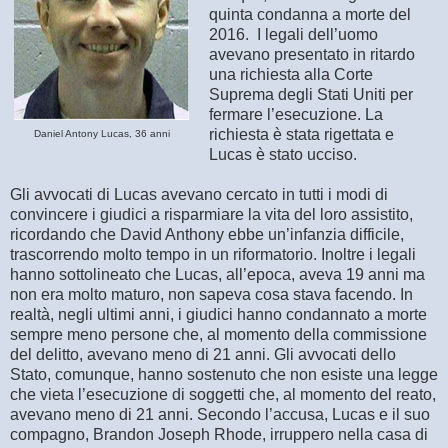
quinta condanna a morte del
2016. I legali dell’uomo
avevano presentato in ritardo
una richiesta alla Corte
Suprema degli Stati Uniti per
fermare l’esecuzione. La
richiesta è stata rigettata e
Daniel Antony Lucas, 36 anni
Lucas è stato ucciso.
Gli avvocati di Lucas avevano cercato in tutti i modi di
convincere i giudici a risparmiare la vita del loro assistito,
ricordando che David Anthony ebbe un’infanzia difficile,
trascorrendo molto tempo in un riformatorio. Inoltre i legali
hanno sottolineato che Lucas, all’epoca, aveva 19 anni ma
non era molto maturo, non sapeva cosa stava facendo. In
realtà, negli ultimi anni, i giudici hanno condannato a morte
sempre meno persone che, al momento della commissione
del delitto, avevano meno di 21 anni. Gli avvocati dello
Stato, comunque, hanno sostenuto che non esiste una legge
che vieta l’esecuzione di soggetti che, al momento del reato,
avevano meno di 21 anni. Secondo l’accusa, Lucas e il suo
compagno, Brandon Joseph Rhode, irruppero nella casa di