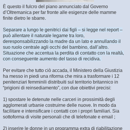
È questo il fulcro del piano annunciato dal Governo
d’Oltremanica per far fronte alle esigenze delle mamme
finite dietro le sbarre.
Separare a lungo le genitrici dai figli – si legge nel report –
può allentare il naturale legame tra loro,
deresponsabilizzando la madre da un lato e annullando il
suo ruolo centrale agli occhi del bambino, dall’altro.
Situazione che accentua la perdita di contatto con la realtà,
con conseguente aumento del tasso di recidiva.
Per evitare che tutto ciò accada, il Ministero della Giustizia
ha messo in piedi una riforma che mira a trasformare i 12
penitenziari femminili distribuiti sul territorio britannico in
“prigioni di reinsediamento”, con due obiettivi precisi:
1) spostare le detenute nelle carceri in prossimità degli
agglomerati urbanie costruirne delle nuove. In modo da
facilitare e intensificare i contatti con i propri familiari. Sia
sottoforma di visite personali che di telefonate e email ;
2) inserire le donne in un programma extra di riabilitazione