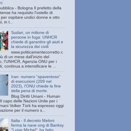
hi
bblica - Bologna Il prefetto della
stense ha requisito l'ostello di
 per ospitare undici donne e otto
, in t...
Sudan, un milione di
persone in fuga: UNHCR
chiede di garantire gli aiuti e
la sicurezza dei civili
www.politicamentecorretto.c
ù di un mese dall’inizio del
tto, l’UNHCR, Agenzia ONU per i
ti, continua a intensificare le ...
Iran: numero “spaventoso”
di esecuzioni (209 nel
2023), l'ONU chiede la fine
della pena di morte.
Blog Diritti Umani - Human
Il capo delle Nazioni Unite per i
 umani Volker Türk ha espresso oggi
azione per il numero s...
Italia - Il decreto Meloni
ferma la nave ong di Banksy
"Luise Michel": ha fatto