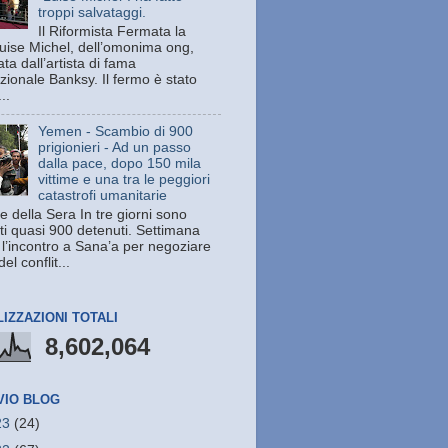
troppi salvataggi.
Il Riformista Fermata la
uise Michel, dell’omonima ong,
ata dall’artista di fama
zionale Banksy. Il fermo è stato
..
Yemen - Scambio di 900
prigionieri - Ad un passo
dalla pace, dopo 150 mila
vittime e una tra le peggiori
catastrofi umanitarie
e della Sera In tre giorni sono
ati quasi 900 detenuti. Settimana
 l’incontro a Sana’a per negoziare
del conflit...
LIZZAZIONI TOTALI
8,602,064
VIO BLOG
23
(24)