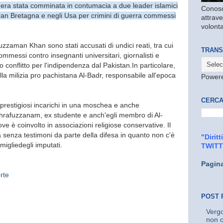
e era stata comminata in contumacia a d
ue leader islamici
Conosc
ran Bretagna e negli Usa per crimini di guerra commessi
attrave
volonta
aman Khan sono stati accusati di undici reati, tra cui
TRANS
mmessi contro insegnanti universitari, giornalisti e
so conflitto per l'indipendenza dal Pakistan.In particolare,
la milizia pro pachistana Al-Badr, responsabile all'epoca
Power
CERCA
prestigiosi incarichi in una moschea e anche
shrafuzzanam, ex studente e anch'egli membro di Al-
ve è coinvolto in associazioni religiose conservative. Il
 senza testimoni da parte della difesa in quanto non c'è
"Dirit
migliedegli imputati.
TWIT
Pagin
rte
POST 
Vergo
non o