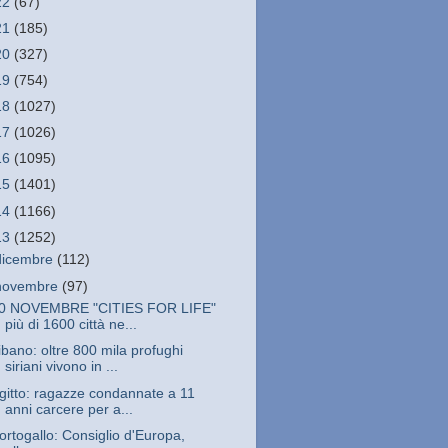
22
(67)
21
(185)
20
(327)
19
(754)
18
(1027)
17
(1026)
16
(1095)
15
(1401)
14
(1166)
13
(1252)
dicembre
(112)
novembre
(97)
0 NOVEMBRE "CITIES FOR LIFE"
più di 1600 città ne...
ibano: oltre 800 mila profughi
siriani vivono in ...
gitto: ragazze condannate a 11
anni carcere per a...
ortogallo: Consiglio d'Europa,