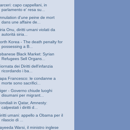
arceri: capo cappellani, in
parlamento e' resa su...
nnulation d'une peine de mort
dans une affaire de...
iria Onu, diritti umani violati da
autoritá siria...
orth Korea - The death penalty for
possessing a B...
ebanese Black Market: Syrian
Refugees Sell Organs...
iornata dei Diritti dell'infanzia
ricordando i ba...
apa Francesco: le condanne a
morte sono sacrifici...
iger - Governo chiude luoghi
disumani per migrant...
ondiali in Qatar, Amnesty:
calpestati i diritti d...
iritti umani: appello a Obama per il
rilascio di ...
ayeeda Warsi, il ministro inglese