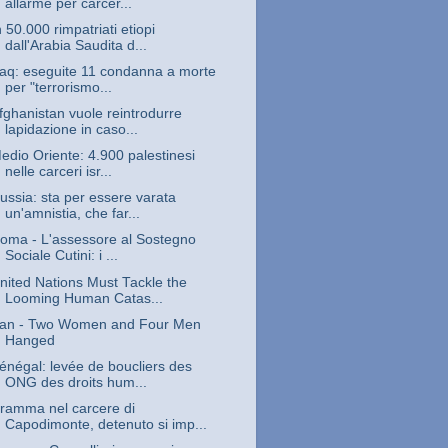
allarme per carcer...
n 50.000 rimpatriati etiopi
dall'Arabia Saudita d...
raq: eseguite 11 condanna a morte
per "terrorismo...
fghanistan vuole reintrodurre
lapidazione in caso...
edio Oriente: 4.900 palestinesi
nelle carceri isr...
ussia: sta per essere varata
un'amnistia, che far...
oma - L'assessore al Sostegno
Sociale Cutini: i ...
nited Nations Must Tackle the
Looming Human Catas...
ran - Two Women and Four Men
Hanged
énégal: levée de boucliers des
ONG des droits hum...
ramma nel carcere di
Capodimonte, detenuto si imp...