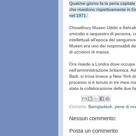
Qualche giorno fa la pena capital
che risiedono rispettivamente in G
nel 1971.
Chowdhury Mueen Uddin e Ashrafuzz
omicidio e sequestro di persona, co
intellettuali all'epoca del sanguino
Mueen era uno dei responsabili del
di uccisioni di massa.
Ora risiede a Londra dove occupa 
nell'amministrazione britannica. A
Badr, si trova invece a New York do
processo si è tenuto in tre mesi ma
stata la collaborazione delle due fa
Etichette:
Bamgladesh
,
pene di mo
Nessun commento:
Posta un commento