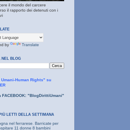
ere il mondo del carcere
rso il rapporto dei detenuti con i
ri
LATE
ed by
Translate
 NEL BLOG
ti Umani-Human Rights" su
TER
a FACEBOOK: "BlogDirittiUmani"
PIÙ LETTI DELLA SETTIMANA
gna nel ferrarese. Barricate per
spitare 11 donne 8 bambini