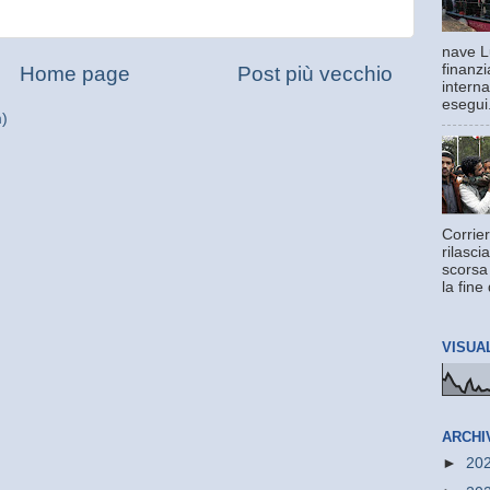
nave L
finanzi
Home page
Post più vecchio
interna
esegui.
m)
Corrier
rilasci
scorsa
la fine 
VISUA
ARCHI
►
20