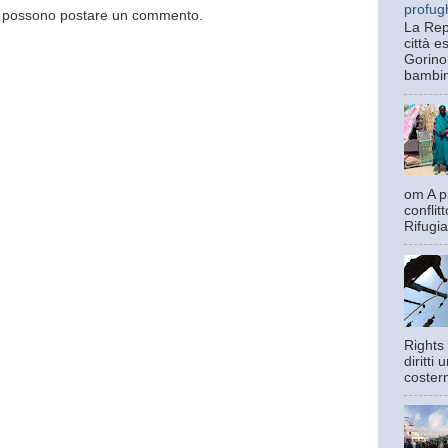
profug
og possono postare un commento.
La Repu
città e
Gorino
bambini
om A pi
confli
Rifugia
Rights 
diritti
costern