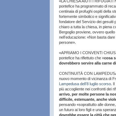
«LA CHIESA AIUTI I RIFUGIATI 
pontefice ha programmato di recars
centinaia di profughi ospiti della s
fortemente simbolico e significati
fondatore del Servizio dei gesuiti p
chiaro a tutta la chiesa, in piena 
Bergoglio proviene, ovvero quello 
nell'educazione: «Non basta dar
persone».
«APRIAMO I CONVENTI CHIUSI PE
pontefice ha riflettuto che «
cosa s
dovrebbero servire alla carne di 
CONTINUITÀ CON LAMPEDUSA. L'ar
nuovo momento di vicinanza di F
Lampedusa dell'8 luglio scorso
. I
più accogliente nei confronti dei rif
arrivo, per molte persone la no
difficile, estenuante, anche viol
pensando «soprattutto alle donne
un futuro ai loro figli e una speran
dovrebbe essere la città che pe