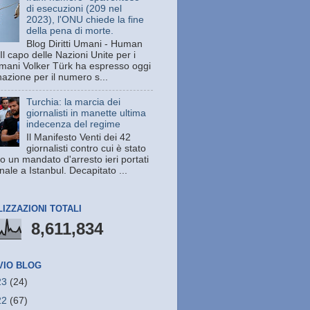
di esecuzioni (209 nel
2023), l'ONU chiede la fine
della pena di morte.
Blog Diritti Umani - Human
Il capo delle Nazioni Unite per i
 umani Volker Türk ha espresso oggi
azione per il numero s...
Turchia: la marcia dei
giornalisti in manette ultima
indecenza del regime
Il Manifesto Venti dei 42
giornalisti contro cui è stato
o un mandato d'arresto ieri portati
unale a Istanbul. Decapitato ...
LIZZAZIONI TOTALI
8,611,834
VIO BLOG
23
(24)
22
(67)