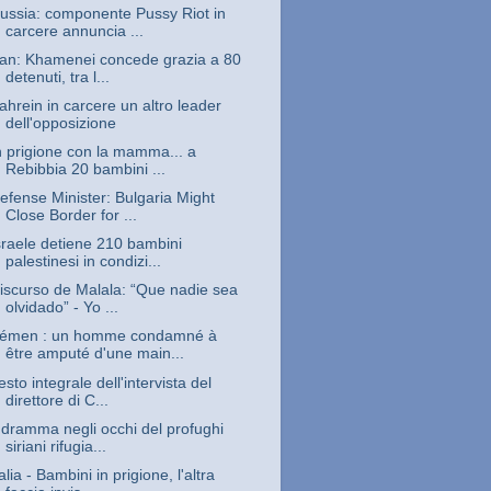
ussia: componente Pussy Riot in
carcere annuncia ...
ran: Khamenei concede grazia a 80
detenuti, tra l...
ahrein in carcere un altro leader
dell'opposizione
n prigione con la mamma... a
Rebibbia 20 bambini ...
efense Minister: Bulgaria Might
Close Border for ...
sraele detiene 210 bambini
palestinesi in condizi...
iscurso de Malala: “Que nadie sea
olvidado” - Yo ...
émen : un homme condamné à
être amputé d'une main...
esto integrale dell'intervista del
direttore di C...
l dramma negli occhi del profughi
siriani rifugia...
talia - Bambini in prigione, l'altra