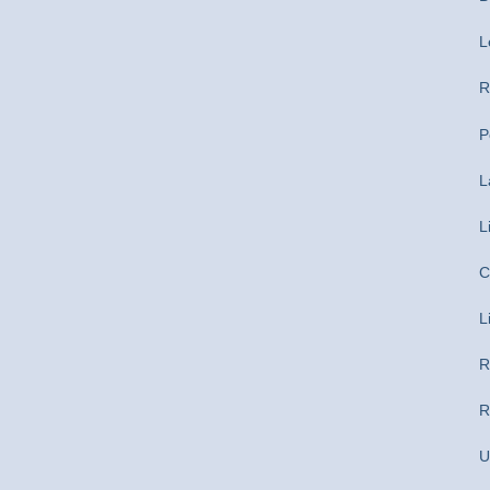
L
R
P
L
L
C
L
R
R
U