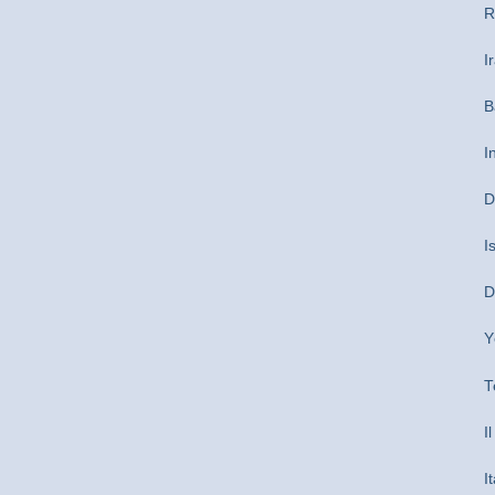
R
I
B
I
D
I
D
Y
T
I
I