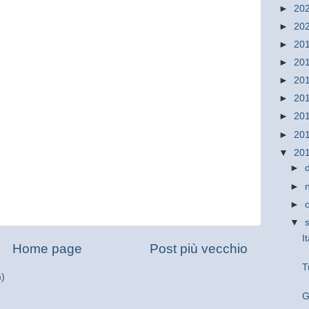
►
20
►
20
►
20
►
20
►
20
►
20
►
20
►
20
▼
20
►
►
►
▼
I
Home page
Post più vecchio
T
m)
G