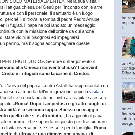
NON SOLO MATERIALMENTE». Nella sua visita il
i l'attigua chiesa del Gesù per l'incontro con le altre
truttura e con il personale. Il santuario è un luogo
ha requ
vo, perché lì si trova la tomba di padre Pedro Arrupe,
ospitar
er i rifugiati. Il papa ha poi lanciato un messaggio
t...
continuità con la missione dell'ordine da cui anche
di stare vicini ai bisognosi ed impegnarsi
e un panino, ma bisogna accompagnare queste
R I FIGLI DI DIO». Sempre sull'argomento il
om A pi
ervono alla Chiesa i conventi chiusi? I conventi
confli
Rifugia
Cristo e i rifugiati sono la carne di Cristo
».
rivo del papa al centro Astalli ha rappresentato un
rancesco al mondo dell'immigrazione, dopo la
visita a
l Pontefice ha poi lanciato un invito alla capitale a essere
ugiati: «
Roma! Dopo Lampedusa e gli altri luoghi di
nave L
stra città è la seconda tappa. Spesso un viaggio
finanzi
ento quello che si è affrontato
», ha aggiunto il papa
interna
, alle mamme, che sopportano questo pur di assicurare
esegui.
za di vita diversa per se stesse e per la famiglia.
Roma
rmette di ritrovare una dimensione umana, di