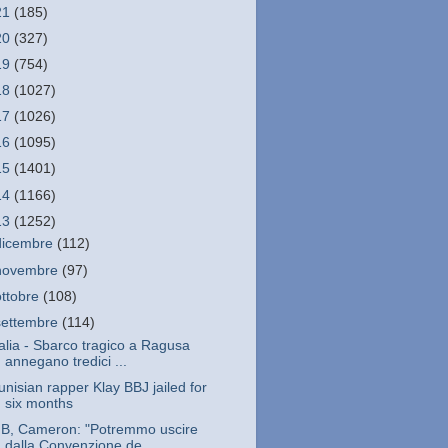
21
(185)
20
(327)
19
(754)
18
(1027)
17
(1026)
16
(1095)
15
(1401)
14
(1166)
13
(1252)
dicembre
(112)
novembre
(97)
ottobre
(108)
settembre
(114)
talia - Sbarco tragico a Ragusa
annegano tredici ...
unisian rapper Klay BBJ jailed for
six months
B, Cameron: "Potremmo uscire
dalla Convenzione de...