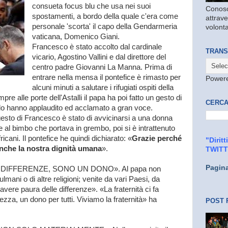
consueta focus blu che usa nei suoi
Conosc
spostamenti, a bordo della quale c'era come
attrave
personale 'scorta' il capo della Gendarmeria
volonta
vaticana, Domenico Giani.
Francesco è stato accolto dal cardinale
TRANS
vicario, Agostino Vallini e dal direttore del
centro padre Giovanni La Manna. Prima di
entrare nella mensa il pontefice è rimasto per
Power
alcuni minuti a salutare i rifugiati ospiti della
mpre alle porte dell'Astalli il papa ha poi fatto un gesto di
CERCA
he lo hanno applaudito ed acclamato a gran voce.
gesto di Francesco è stato di avvicinarsi a una donna
e al bimbo che portava in grembo, poi si è intrattenuto
fricani. Il pontefice he quindi dichiarato: «
Grazie perché
"Dirit
anche la nostra dignità umana
».
TWIT
Pagin
IFFERENZE, SONO UN DONO». Al papa non
mani o di altre religioni; venite da vari Paesi, da
vere paura delle differenze». «La fraternità ci fa
ezza, un dono per tutti. Viviamo la fraternità» ha
POST 