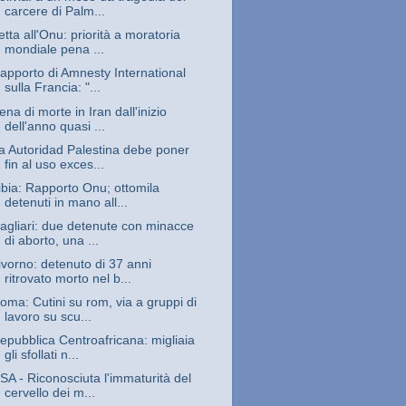
carcere di Palm...
etta all'Onu: priorità a moratoria
mondiale pena ...
apporto di Amnesty International
sulla Francia: "...
ena di morte in Iran dall'inizio
dell'anno quasi ...
a Autoridad Palestina debe poner
fin al uso exces...
ibia: Rapporto Onu; ottomila
detenuti in mano all...
agliari: due detenute con minacce
di aborto, una ...
ivorno: detenuto di 37 anni
ritrovato morto nel b...
oma: Cutini su rom, via a gruppi di
lavoro su scu...
epubblica Centroafricana: migliaia
gli sfollati n...
SA - Riconosciuta l'immaturità del
cervello dei m...