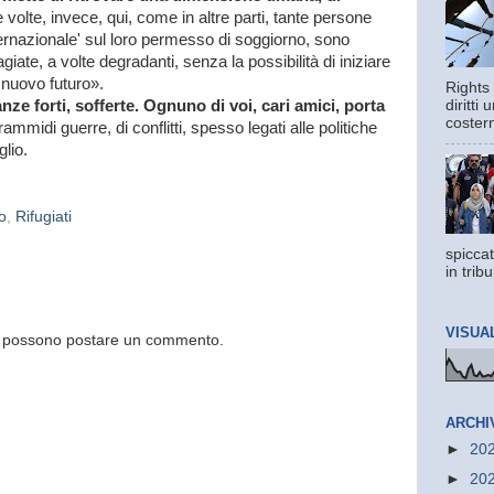
 volte, invece, qui, come in altre parti, tante persone
ternazionale' sul loro permesso di soggiorno, sono
agiate, a volte degradanti, senza la possibilità di iniziare
 nuovo futuro».
Rights 
nze forti, sofferte. Ognuno di voi, cari amici, porta
diritti
costern
rammidi guerre, di conflitti, spesso legati alle politiche
lio.
o
,
Rifugiati
spiccat
in trib
VISUA
og possono postare un commento.
ARCHI
►
20
►
20