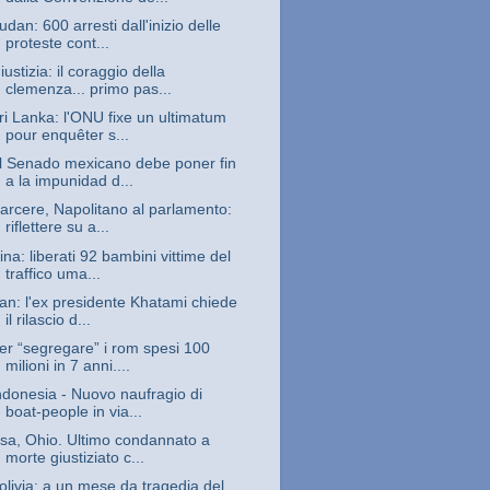
udan: 600 arresti dall'inizio delle
proteste cont...
iustizia: il coraggio della
clemenza... primo pas...
ri Lanka: l'ONU fixe un ultimatum
pour enquêter s...
l Senado mexicano debe poner fin
a la impunidad d...
arcere, Napolitano al parlamento:
riflettere su a...
ina: liberati 92 bambini vittime del
traffico uma...
ran: l'ex presidente Khatami chiede
il rilascio d...
er “segregare” i rom spesi 100
milioni in 7 anni....
ndonesia - Nuovo naufragio di
boat-people in via...
sa, Ohio. Ultimo condannato a
morte giustiziato c...
olivia: a un mese da tragedia del