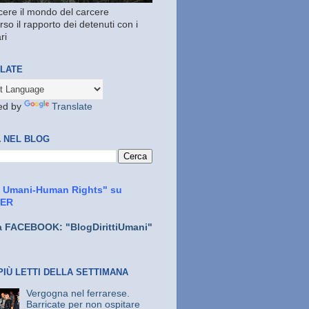
ere il mondo del carcere
rso il rapporto dei detenuti con i
ri
LATE
ed by
Translate
 NEL BLOG
ti Umani-Human Rights" su
TER
a FACEBOOK: "BlogDirittiUmani"
PIÙ LETTI DELLA SETTIMANA
Vergogna nel ferrarese.
Barricate per non ospitare