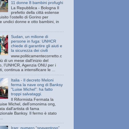
11 donne 8 bambini profughi
La Repubblica - Bologna Il
prefetto della città estense
isito l'ostello di Gorino per
e undici donne e otto bambini, in
Sudan, un milione di
persone in fuga: UNHCR
chiede di garantire gli aiuti e
la sicurezza dei civili
www.politicamentecorretto.c
ù di un mese dall’inizio del
tto, l’UNHCR, Agenzia ONU per i
ti, continua a intensificare le ...
Italia - Il decreto Meloni
ferma la nave ong di Banksy
"Luise Michel": ha fatto
troppi salvataggi.
Il Riformista Fermata la
uise Michel, dell’omonima ong,
ata dall’artista di fama
zionale Banksy. Il fermo è stato
..
Iran: numero “spaventoso”