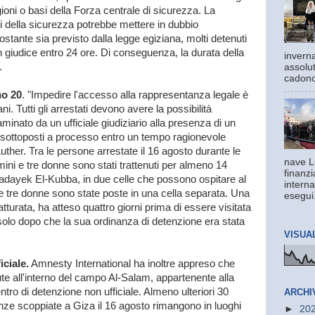
rigioni o basi della Forza centrale di sicurezza. La
i della sicurezza potrebbe mettere in dubbio
ostante sia previsto dalla legge egiziana, molti detenuti
un giudice entro 24 ore. Di conseguenza, la durata della
inverna
.
assolut
cadono 
no 20
. "Impedire l'accesso alla rappresentanza legale è
ni. Tutti gli arrestati devono avere la possibilità
minato da un ufficiale giudiziario alla presenza di un
 sottoposti a processo entro un tempo ragionevole
Luther. Tra le persone arrestate il 16 agosto durante le
nave L
ni e tre donne sono stati trattenuti per almeno 14
finanzi
i Hadayek El-Kubba, in due celle che possono ospitare al
interna
tre donne sono state poste in una cella separata. Una
esegui.
turata, ha atteso quattro giorni prima di essere visitata
solo dopo che la sua ordinanza di detenzione era stata
VISUA
ciale.
Amnesty International ha inoltre appreso che
e all'interno del campo Al-Salam, appartenente alla
tro di detenzione non ufficiale. Almeno ulteriori 30
ARCHI
enze scoppiate a Giza il 16 agosto rimangono in luoghi
►
20