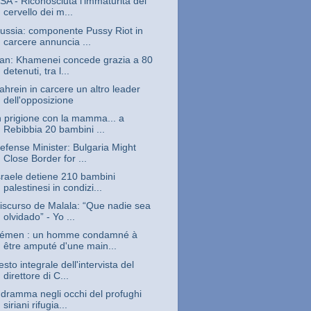
SA - Riconosciuta l'immaturità del
cervello dei m...
ussia: componente Pussy Riot in
carcere annuncia ...
ran: Khamenei concede grazia a 80
detenuti, tra l...
ahrein in carcere un altro leader
dell'opposizione
n prigione con la mamma... a
Rebibbia 20 bambini ...
efense Minister: Bulgaria Might
Close Border for ...
sraele detiene 210 bambini
palestinesi in condizi...
iscurso de Malala: “Que nadie sea
olvidado” - Yo ...
émen : un homme condamné à
être amputé d'une main...
esto integrale dell'intervista del
direttore di C...
l dramma negli occhi del profughi
siriani rifugia...