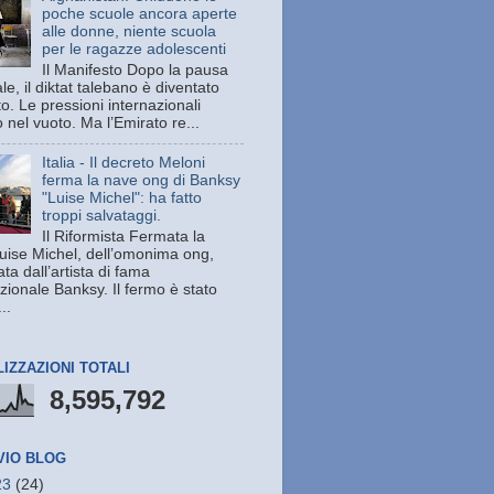
poche scuole ancora aperte
alle donne, niente scuola
per le ragazze adolescenti
Il Manifesto Dopo la pausa
le, il diktat talebano è diventato
o. Le pressioni internazionali
nel vuoto. Ma l’Emirato re...
Italia - Il decreto Meloni
ferma la nave ong di Banksy
"Luise Michel": ha fatto
troppi salvataggi.
Il Riformista Fermata la
uise Michel, dell’omonima ong,
ata dall’artista di fama
zionale Banksy. Il fermo è stato
..
LIZZAZIONI TOTALI
8,595,792
VIO BLOG
23
(24)