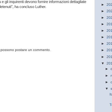
 e gli inquirenti devono fornire informazioni dettagliate
►
20
 detenuti", ha concluso Luther.
►
20
►
20
►
20
►
20
►
20
►
20
og possono postare un commento.
►
20
►
20
▼
20
►
►
►
▼
I
T