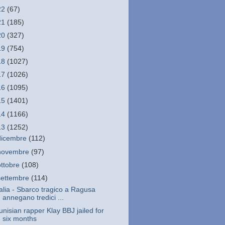
22
(67)
21
(185)
20
(327)
19
(754)
18
(1027)
17
(1026)
16
(1095)
15
(1401)
14
(1166)
13
(1252)
dicembre
(112)
novembre
(97)
ottobre
(108)
settembre
(114)
talia - Sbarco tragico a Ragusa
annegano tredici ...
unisian rapper Klay BBJ jailed for
six months