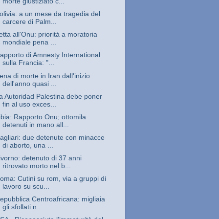
morte giustiziato c...
olivia: a un mese da tragedia del
carcere di Palm...
etta all'Onu: priorità a moratoria
mondiale pena ...
apporto di Amnesty International
sulla Francia: "...
ena di morte in Iran dall'inizio
dell'anno quasi ...
a Autoridad Palestina debe poner
fin al uso exces...
ibia: Rapporto Onu; ottomila
detenuti in mano all...
agliari: due detenute con minacce
di aborto, una ...
ivorno: detenuto di 37 anni
ritrovato morto nel b...
oma: Cutini su rom, via a gruppi di
lavoro su scu...
epubblica Centroafricana: migliaia
gli sfollati n...