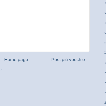
G
S
G
S
E
C
Home page
Post più vecchio
C
m)
I
P
I
U