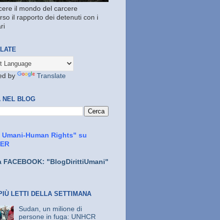
ere il mondo del carcere
rso il rapporto dei detenuti con i
ri
LATE
ed by
Translate
 NEL BLOG
ti Umani-Human Rights" su
TER
a FACEBOOK: "BlogDirittiUmani"
PIÙ LETTI DELLA SETTIMANA
Sudan, un milione di
persone in fuga: UNHCR