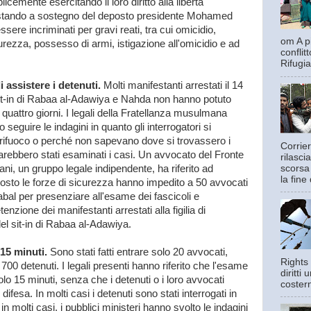
emente esercitando il loro diritto alla libertà
testando a sostegno del deposto presidente Mohamed
ssere incriminati per gravi reati, tra cui omicidio,
om A pi
urezza, possesso di armi, istigazione all'omicidio e ad
confli
Rifugia
 assistere i detenuti.
Molti manifestanti arrestati il 14
it-in di Rabaa al-Adawiya e Nahda non hanno potuto
 quattro giorni. I legali della Fratellanza musulmana
seguire le indagini in quanto gli interrogatori si
rifuoco o perché non sapevano dove si trovassero i
Corrier
i sarebbero stati esaminati i casi. Un avvocato del Fronte
rilasci
scorsa
iani, un gruppo legale indipendente, ha riferito ad
la fine 
gosto le forze di sicurezza hanno impedito a 50 avvocati
abal per presenziare all'esame dei fascicoli e
enzione dei manifestanti arrestati alla figilia di
l sit-in di Rabaa al-Adawiya.
15 minuti.
Sono stati fatti entrare solo 20 avvocati,
Rights 
00 detenuti. I legali presenti hanno riferito che l'esame
diritti
olo 15 minuti, senza che i detenuti o i loro avvocati
costern
fesa. In molti casi i detenuti sono stati interrogati in
in molti casi, i pubblici ministeri hanno svolto le indagini