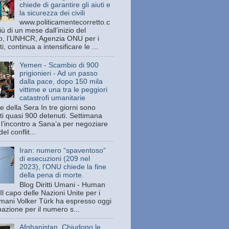
chiede di garantire gli aiuti e
la sicurezza dei civili
www.politicamentecorretto.c
ù di un mese dall’inizio del
tto, l’UNHCR, Agenzia ONU per i
ti, continua a intensificare le ...
Yemen - Scambio di 900
prigionieri - Ad un passo
dalla pace, dopo 150 mila
vittime e una tra le peggiori
catastrofi umanitarie
e della Sera In tre giorni sono
ati quasi 900 detenuti. Settimana
 l’incontro a Sana’a per negoziare
del conflit...
Iran: numero “spaventoso”
di esecuzioni (209 nel
2023), l'ONU chiede la fine
della pena di morte.
Blog Diritti Umani - Human
Il capo delle Nazioni Unite per i
 umani Volker Türk ha espresso oggi
azione per il numero s...
Afghanistan. Chiudono le