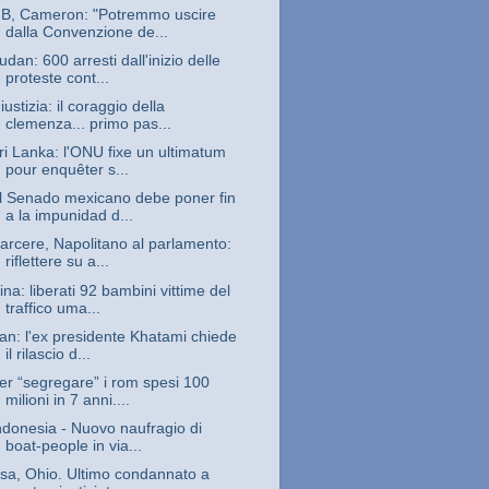
B, Cameron: "Potremmo uscire
dalla Convenzione de...
udan: 600 arresti dall'inizio delle
proteste cont...
iustizia: il coraggio della
clemenza... primo pas...
ri Lanka: l'ONU fixe un ultimatum
pour enquêter s...
l Senado mexicano debe poner fin
a la impunidad d...
arcere, Napolitano al parlamento:
riflettere su a...
ina: liberati 92 bambini vittime del
traffico uma...
ran: l'ex presidente Khatami chiede
il rilascio d...
er “segregare” i rom spesi 100
milioni in 7 anni....
ndonesia - Nuovo naufragio di
boat-people in via...
sa, Ohio. Ultimo condannato a