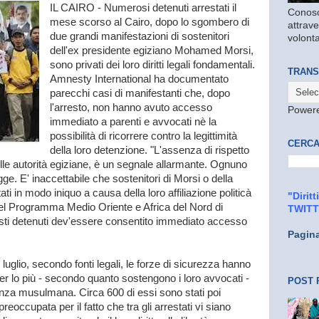
IL CAIRO - Numerosi detenuti arrestati il
Conosc
mese scorso al Cairo, dopo lo sgombero di
attrave
due grandi manifestazioni di sostenitori
volonta
dell'ex presidente egiziano Mohamed Morsi,
sono privati dei loro diritti legali fondamentali.
TRANS
Amnesty International ha documentato
parecchi casi di manifestanti che, dopo
l'arresto, non hanno avuto accesso
Power
immediato a parenti e avvocati nè la
possibilità di ricorrere contro la legittimità
CERCA
della loro detenzione. "L'assenza di rispetto
elle autorità egiziane, è un segnale allarmante. Ognuno
gge. E' inaccettabile che sostenitori di Morsi o della
i in modo iniquo a causa della loro affiliazione politicà
"Dirit
e del Programma Medio Oriente e Africa del Nord di
TWIT
uesti detenuti dev'essere consentito immediato accesso
Pagin
luglio, secondo fonti legali, le forze di sicurezza hanno
r lo più - secondo quanto sostengono i loro avvocati -
POST 
llanza musulmana. Circa 600 di essi sono stati poi
preoccupata per il fatto che tra gli arrestati vi siano