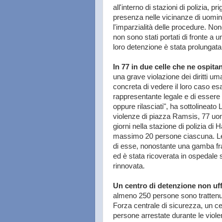
all'interno di stazioni di polizia, p
presenza nelle vicinanze di uomin
l'imparzialità delle procedure. Non
non sono stati portati di fronte a 
loro detenzione è stata prolungata
In 77 in due celle che ne ospita
una grave violazione dei diritti uma
concreta di vedere il loro caso esa
rappresentante legale e di essere
oppure rilasciati", ha sottolineato 
violenze di piazza Ramsis, 77 uomi
giorni nella stazione di polizia d
massimo 20 persone ciascuna. Le 
di esse, nonostante una gamba frat
ed è stata ricoverata in ospedale 
rinnovata.
Un centro di detenzione non uffi
almeno 250 persone sono trattenut
Forza centrale di sicurezza, un cen
persone arrestate durante le viol