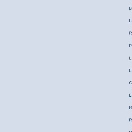
B
L
R
P
L
L
C
L
R
R