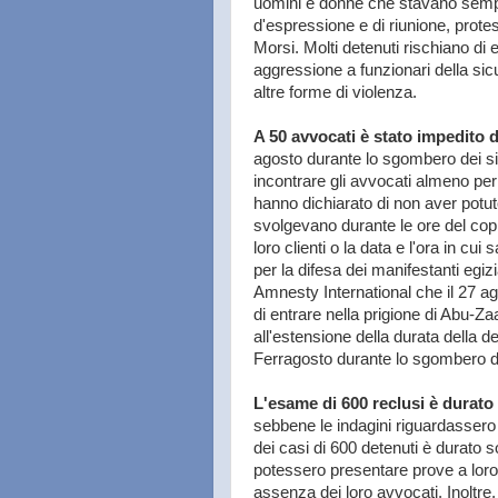
uomini e donne che stavano semplic
d'espressione e di riunione, pro
Morsi. Molti detenuti rischiano di e
aggressione a funzionari della sic
altre forme di violenza.
A 50 avvocati è stato impedito di
agosto durante lo sgombero dei s
incontrare gli avvocati almeno per
hanno dichiarato di non aver potuto 
svolgevano durante le ore del cop
loro clienti o la data e l'ora in cu
per la difesa dei manifestanti egiz
Amnesty International che il 27 a
di entrare nella prigione di Abu-Za
all'estensione della durata della det
Ferragosto durante lo sgombero de
L'esame di 600 reclusi è durato 
sebbene le indagini riguardassero 7
dei casi di 600 detenuti è durato s
potessero presentare prove a loro di
assenza dei loro avvocati. Inoltre, 