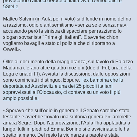
provocando l'attacco feroce di Italia viva, Democratici e
5Stelle
.
Matteo Salvini (in Aula per il voto) si difende in nome del no
a razzismo, odio e antisemitismo «senza se e senza ma»,
accusando però la sinistra di spacciare per razzismo lo
slogan sovranista "Prima gli italiani". E avverte: «Non
vogliamo bavagli e stato di polizia che ci riportano a
Orwell».
Oltre al documento della maggioranza, sul tavolo di Palazzo
Madama c'erano altre quattro mozioni (due di FdI, una della
Lega e una di FI). Avviata la discussione, dalle opposizioni
sono cominciati i distinguo. Eppure,
l'ex bambina che fu
deportata ad Auschwitz e una dei 25 piccoli italiani
sopravvissuti all'Olocausto, ci contava su un voto il più
ampio possibile.
«Speravo che sull'odio in generale il Senato sarebbe stato
festante e avrebbe trovato una sintonia generale», ammette
amara Segre. Dopo l'approvazione, l'Aula l'ha applaudita a
lungo, tutti in piedi ed Emma Bonino si è avvicinata e le ha
stretto la mano. Del resto la vicinanza a parole è stata