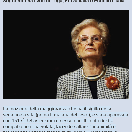
Segre non ha i voti di Lega, Forza Italia e Fratelli d'Italia.
La mozione della maggioranza che ha il sigillo della
senatrice a vita (prima firmataria del testo), è stata approvata
con 151 sì, 98 astensioni e nessun no. Il centrodestra
compatto non l'ha votata, facendo saltare l'unanimità e