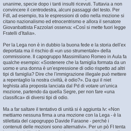
unanime, specie dopo i tanti insulti ricevuti. Tuttavia a non
convincere il centrodestra, alcuni passaggi del testo. Per
FdI, ad esempio, tra le espressioni di odio nella mozione si
citano nazionalismo ed etnocentrismo e allora il senatore
Giovanbattista Fazzolari osserva: «Così si mette fuori legge
Fratelli d'Italia».
Per la Lega non è in dubbio la buona fede e la storia dell'ex
deportata ma il rischio di «un uso strumentale» della
commissione. Il capogruppo Massimiliano Romeo in Aula fa
qualche esempio: «Sostenere che la famiglia formata da un
uomo e una donna è un'espressione di odio rispetto ad altri
tipi di famiglia? Dire che l'immigrazione illegale può mettere
a repentaglio la nostra civiltà, è odio?». Da qui il niet
leghista alla proposta lanciata dal Pd di votare un'unica
mozione, partendo da quella Segre, per non fare «una
classifica» di diversi tipi di odio.
Ma a far saltare il tentativo di unità si è aggiunta Iv: «Non
mettiamo nessuna firma a una mozione con la Lega - è la
stilettata del capogruppo Davide Faraone - perché i
contenuti delle mozioni sono alternativi». Per un pò FI tenta