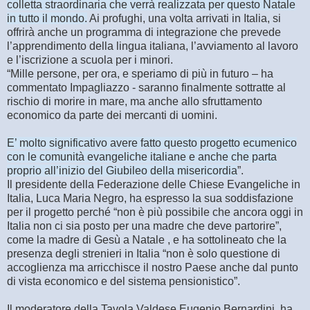
colletta straordinaria che verrà realizzata per questo Natale
in tutto il mondo.
Ai profughi, una volta arrivati in Italia, si
offrirà anche un programma di integrazione che prevede
l’apprendimento della lingua italiana, l’avviamento al lavoro
e l’iscrizione a scuola per i minori.
“Mille persone, per ora, e speriamo di più in futuro – ha
commentato Impagliazzo - saranno finalmente sottratte al
rischio di morire in mare, ma anche allo sfruttamento
economico da parte dei mercanti di uomini.
E’ molto significativo avere fatto questo progetto ecumenico
con le comunità evangeliche italiane e anche che parta
proprio all’inizio del Giubileo della misericordia
”.
Il presidente della Federazione delle Chiese Evangeliche in
Italia, Luca Maria Negro, ha espresso la sua soddisfazione
per il progetto perché “non è più possibile che ancora oggi in
Italia non ci sia posto per una madre che deve partorire”,
come la madre di Gesù a Natale , e ha sottolineato che la
presenza degli strenieri in Italia “non è solo questione di
accoglienza ma arricchisce il nostro Paese anche dal punto
di vista economico e del sistema pensionistico”.
Il moderatore della Tavola Valdese Eugenio Bernardini, ha