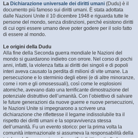
La
Dichiarazione universale dei diritti umani
(Dudu) è il
documento più famoso sui diritti umani. È stata adottata
dalle Nazioni Unite il 10 dicembre 1948 e riguarda tutte le
persone del mondo, senza distinzioni, perché esistono diritti
di cui ogni essere umano deve poter godere per il solo fatto
di essere al mondo.
Le origini della Dudu
Alla fine della Seconda guerra mondiale le Nazioni del
mondo si guardarono indietro con orrore. Nel corso di pochi
anni, infatti, la violenza fatta ai diritti dei singoli e di popoli
interi aveva causato la perdita di milioni di vite umane. La
persecuzione e lo sterminio degli ebrei (e di altre minoranze,
come i rom e gli omosessuali), così come le esplosioni
atomiche, avevano dato una terrificante dimostrazione del
potenziale distruttivo dell’umanità. Con l’obiettivo di salvare
le future generazioni da nuove guerre e nuove persecuzioni,
le Nazioni Unite si impegnarono a scrivere una
dichiarazione che riflettesse il legame indissolubile tra il
rispetto dei diritti umani e la sopravvivenza stessa
dell’umanità. Fu un evento storico: per la prima volta la
comunità internazionale si assumeva la responsabilità della