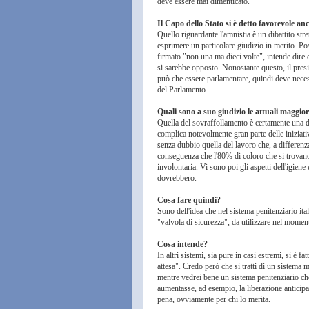
deve essere mai dimenticato.
Il Capo dello Stato si è detto favorevole an
Quello riguardante l'amnistia è un dibattito str
esprimere un particolare giudizio in merito. P
firmato "non una ma dieci volte", intende dire 
si sarebbe opposto. Nonostante questo, il presi
può che essere parlamentare, quindi deve neces
del Parlamento.
Quali sono a suo giudizio le attuali maggiori 
Quella del sovraffollamento è certamente una d
complica notevolmente gran parte delle iniziativ
senza dubbio quella del lavoro che, a differenza d
conseguenza che l'80% di coloro che si trovano
involontaria. Vi sono poi gli aspetti dell'igien
dovrebbero.
Cosa fare quindi?
Sono dell'idea che nel sistema penitenziario it
"valvola di sicurezza", da utilizzare nel momento
Cosa intende?
In altri sistemi, sia pure in casi estremi, si è f
attesa". Credo però che si tratti di un sistema 
mentre vedrei bene un sistema penitenziario ch
aumentasse, ad esempio, la liberazione anticipa
pena, ovviamente per chi lo merita.