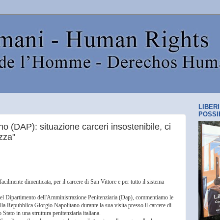
LIBER
POSSI
ino (DAP): situazione carceri insostenibile, ci
zza"
acilmente dimenticata, per il carcere di San Vittore e per tutto il sistema
el Dipartimento dell'Amministrazione Penitenziaria (Dap), commentiamo le
della Repubblica Giorgio Napolitano durante la sua visita presso il carcere di
Stato in una struttura penitenziaria italiana.