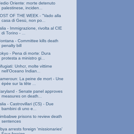
edio Oriente: morte detenuto
palestinese, inciden...
OST OF THE WEEK - "Vado alla
casa di Gesù, non po...
talia - Immigrazione, rivolta al CIE
di Torino - ...
ontana - Committee kills death
penalty bill
okyo - Pena di morte: Dura
protesta a ministro gi...
ifugiati: Unhcr, molte vittime
nell'Oceano Indian...
ameroun: La peine de mort - Une
épée sur la tête ...
aryland - Senate panel approves
measures on death...
talia - Castrovillari (CS) - Due
bambini di uno e...
imbabwe prisons to review death
sentences
ibya arrests foreign 'missionaries'
Four foreign ...