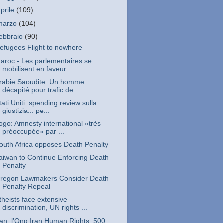
aprile
(109)
marzo
(104)
febbraio
(90)
efugees Flight to nowhere
aroc - Les parlementaires se
mobilisent en faveur...
rabie Saoudite. Un homme
décapité pour trafic de ...
tati Uniti: spending review sulla
giustizia... pe...
ogo: Amnesty international «très
préoccupée» par ...
outh Africa opposes Death Penalty
aiwan to Continue Enforcing Death
Penalty
regon Lawmakers Consider Death
Penalty Repeal
theists face extensive
discrimination, UN rights ...
ran: l’Ong Iran Human Rights; 500