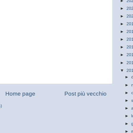
►
20
►
20
►
20
►
20
►
20
►
20
►
20
►
20
►
20
▼
20
►
►
►
Home page
Post più vecchio
►
m)
►
►
►
►