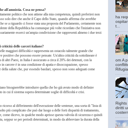
che all'amnistia. Cosa ne pensa?
ettamente politico che non attiene alla mia competenza, quindi preferirei non
ha requ
osso solo dire che anche il Capo dello Stato, quando afferma che avrebbe
ospitar
che se a riguardo ci fosse stata una proposta del Parlamento, certamente non
t...
dente della Repubblica ha comunque più volte ricordato che l'iniziativa non
sariamente esserci un'ampia condivisione che rappresenti almeno i due terzi
criticità delle carceri italiane?
elle maggiori difficoltà e rappresenta un ostacolo talmente grande che
e positive che possono essere pensate. Un'altra criticità da sottolineare è
om A pi
i altri Paesi, in Italia è assicurato a circa il 20% dei detenuti, con la
confli
 in carcere è in una condizione di apatia e disoccupazione, spesso
Rifugia
e e della salute che, pur essendo basilari, spesso non sono adeguati come
aliano bisognerebbe introdurre quella che ho già avuto modo di definire
 in cui il sistema supera determinate soglie di difficoltà e crisi.
Rights 
atto ricorso al differimento dell'esecuzione delle sentenze, una sorta di "lista di
diritti
molto più complicato che può dar luogo a delle forti disparità di trattamento,
costern
e, come dicevo, in qualche modo aprisse questa valvola di sicurezza e quindi
ta, seppur se per periodi determinati, in modo da abbreviare la durata della