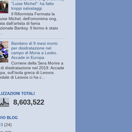
"Luise Michel": ha fatto
troppi salvataggi.
Il Riformista Fermata la
uise Michel, dell’omonima ong,
ata dall’artista di fama
zionale Banksy. Il fermo è stato
..
Bambino di 9 mesi morto
per disidratazione nel
campo di Moria a Lesbo.
Accade in Europa
Corriere della Sera Morire a
 di disidratazione nel 2019. Accade
pa, sull’isola greca di Lesvos.
dale di Lesvos ci ha c...
LIZZAZIONI TOTALI
8,603,522
VIO BLOG
23
(24)