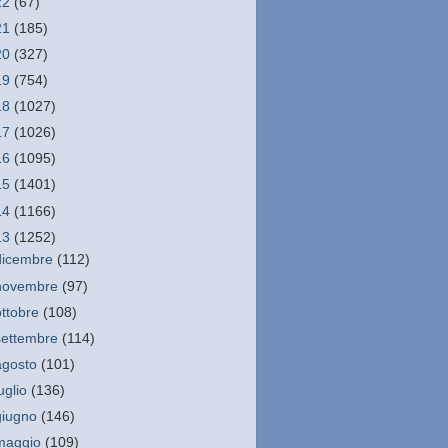
22
(67)
21
(185)
20
(327)
19
(754)
18
(1027)
17
(1026)
16
(1095)
15
(1401)
14
(1166)
13
(1252)
dicembre
(112)
novembre
(97)
ottobre
(108)
settembre
(114)
agosto
(101)
luglio
(136)
giugno
(146)
maggio
(109)