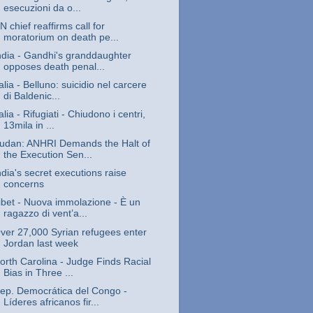
esecuzioni da o...
N chief reaffirms call for
moratorium on death pe...
ndia - Gandhi's granddaughter
opposes death penal...
talia - Belluno: suicidio nel carcere
di Baldenic...
talia - Rifugiati - Chiudono i centri,
13mila in ...
udan: ANHRI Demands the Halt of
the Execution Sen...
ndia's secret executions raise
concerns
ibet - Nuova immolazione - È un
ragazzo di vent’a...
ver 27,000 Syrian refugees enter
Jordan last week
orth Carolina - Judge Finds Racial
Bias in Three ...
ep. Democrática del Congo -
Líderes africanos fir...