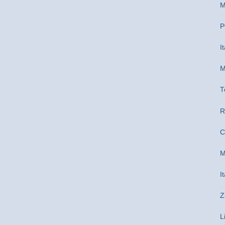
M
P
I
M
T
R
C
M
I
Z
L