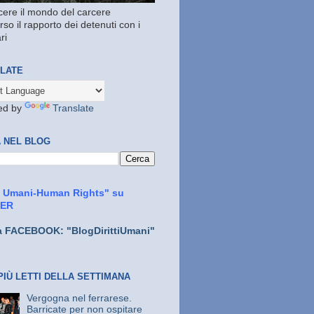
ere il mondo del carcere
rso il rapporto dei detenuti con i
ri
LATE
ed by
Translate
 NEL BLOG
ti Umani-Human Rights" su
TER
a FACEBOOK: "BlogDirittiUmani"
PIÙ LETTI DELLA SETTIMANA
Vergogna nel ferrarese.
Barricate per non ospitare