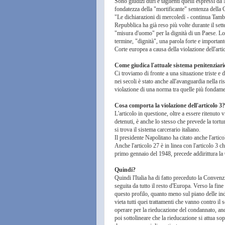
Sono giudizi duri e taglienti quelli espressi da
fondatezza della "mortificante" sentenza della C
"Le dichiarazioni di mercoledì - continua Tambu
Repubblica ha già reso più volte durante il sette
"misura d'uomo" per la dignità di un Paese. Lo 
termine, "dignità", una parola forte e importante
Corte europea a causa della violazione dell'art
Come giudica l'attuale sistema penitenziari
Ci troviamo di fronte a una situazione triste e d
nei secoli è stato anche all'avanguardia nella r
violazione di una norma tra quelle più fondame
Cosa comporta la violazione dell'articolo 3?
L'articolo in questione, oltre a essere ritenuto
detenuti, è anche lo stesso che prevede la tortu
si trova il sistema carcerario italiano.
Il presidente Napolitano ha citato anche l'artic
Anche l'articolo 27 è in linea con l'articolo 3 c
primo gennaio del 1948, precede addirittura l
Quindi?
Quindi l'Italia ha di fatto preceduto la Conven
seguita da tutto il resto d'Europa. Verso la fin
questo profilo, quanto meno sul piano delle ind
vieta tutti quei trattamenti che vanno contro il
operare per la rieducazione del condannato, and
poi sottolineare che la rieducazione si attua so