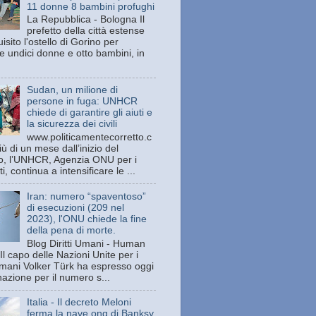
11 donne 8 bambini profughi
La Repubblica - Bologna Il
prefetto della città estense
isito l'ostello di Gorino per
e undici donne e otto bambini, in
Sudan, un milione di
persone in fuga: UNHCR
chiede di garantire gli aiuti e
la sicurezza dei civili
www.politicamentecorretto.c
ù di un mese dall’inizio del
tto, l’UNHCR, Agenzia ONU per i
ti, continua a intensificare le ...
Iran: numero “spaventoso”
di esecuzioni (209 nel
2023), l'ONU chiede la fine
della pena di morte.
Blog Diritti Umani - Human
Il capo delle Nazioni Unite per i
 umani Volker Türk ha espresso oggi
azione per il numero s...
Italia - Il decreto Meloni
ferma la nave ong di Banksy