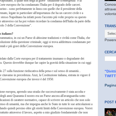
 Napolitano, il quale non nega la grave "situazione d'emergenza" e la
Conosc
orte europea che ha condannato l'Italia per il degrado delle carceri.
rino - sono perfettamente in linea con quelle che il presidente della
attrave
nnato, legate in particolare all'importanza che ha un carcere civile e a
volonta
stesso Napolitano ha infatti posto l'accento più volte proprio su questo
 attraverso cui ha poi voluto ricordare la condanna dell'Italia da parte della
icolo 3 della Convenzione".
TRANS
o italiano?
rammatica, in cui un Paese di altissime tradizioni e civiltà come l'Italia, che
Power
isoluzione della questione criminale, oggi si trova addirittura condannato per
ntali e più gravi della Convenzione europea.
CERCA
 violato dalla Corte europea per il trattamento inumano o degradante dei
ra. Questo dovrebbe dunque far capire la gravità della situazione in cui oggi
olo 27 sulla funzione rieducativa della pena e sul senso di umanità...
"Dirit
he citavamo in precedenza. Anzi, la Costituzione italiana, entrata in vigore il
TWIT
a Convenzione europea che invece è del 1950.
Pagin
zione europea, aprendo una strada che successivamente è stata accolta e
e degli anni Quaranta il nostro era un Paese ancora all'avanguardia sotto
icazioni di carattere normativo, capace di scrivere un articolo che non solo
POST 
 senso di umanità, ma che impegna anche lo Stato in tutte le sue articolazioni a
ando quindi persino oltre gli stretti limiti della Convenzione europea. Vorrei
prattutto attraverso il lavoro, aspetto a mio giudizio fondamentale che non