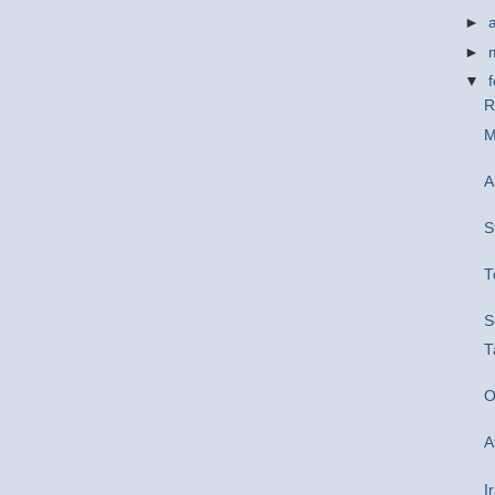
►
►
▼
R
M
A
S
T
S
T
O
A
I